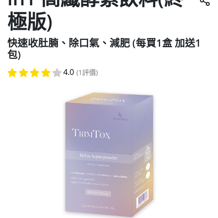
極版)
快速收肚腩、除口氣、減肥 (每買1盒 加送1
包)
4.0
(1評價)