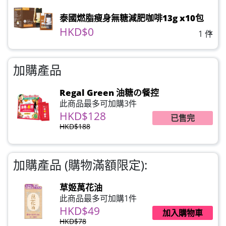
泰國燃脂瘦身無糖減肥咖啡13g x10包
HKD$0
×
1 件
加購產品
Regal Green 油糖の餐控
此商品最多可加購3件
HKD$128
已售完
HKD$188
加購產品 (購物滿額限定):
草姬萬花油
此商品最多可加購1件
HKD$49
加入購物車
HKD$78