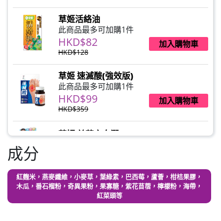
草姬活絡油
此商品最多可加購1件
HKD$82
加入購物車
HKD$128
草姬 速滅酸(強效版)
此商品最多可加購1件
HKD$99
加入購物車
HKD$359
草姬 益菌之白潤
此商品最多可加購1件
成分
HKD$99
加入購物車
紅麴米，燕麥纖維，小麥草，葉綠素，巴西莓，蘆薈，柑桔果膠，
草姬 調經緊緻寶(27年2月到期)
木瓜，番石榴粉，奇異果粉，果寡糖，紫花苜蓿，檸檬粉，海帶，
此商品最多可加購1件
紅菜頭等
HKD$169
加入購物車
HKD$369