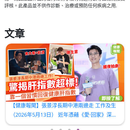
評核。此產品並不供作診斷、治療或預防任何疾病之用.
文章
【健康報聞】張景淳長期中港兩邊走 工作及生
意繁重 驚揭肝指數超標！ 分享靠一個習慣回復
（2026年5月13日） 近年憑藉《愛·回家》深受觀眾喜愛的藝人張景淳（Stanley），除了演藝事業忙碌，更積極開拓內地餐飲生意。然而，長期奔波於中港兩地的他，近日在訪問中分享健康報告時，驚爆肝指數一度亮起紅燈，超出標準! 忙出肝指數超標：大餐、捱夜、應酬飲酒傷害肝臟 張景淳坦言，自從展開中港兩邊走的生活後，作息極度不規律。他透露：「做生意難免要應酬飲酒，之前又好中意食大餐、高油高糖的飲食基本上是家常便飯；加上經常要通宵處理生意或拍劇，初初做生意時壓力亦比較大。」 其後在身體檢查中，張景淳發現自己
肝指數!