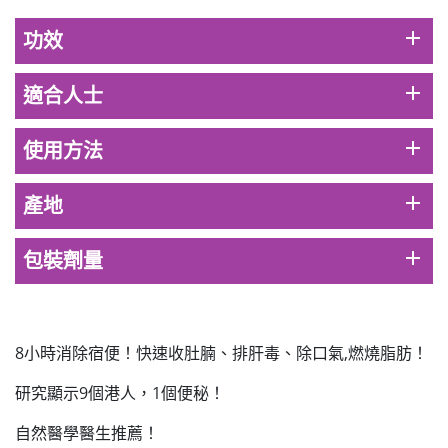
男補精力丸5:1 (到期日2028年1月)
add
功效
此商品最多可加購1件
HKD$169
加入購物車
add
適合人士
HKD$449
add
使用方法
理膚泉 無香大哥大防曬 50ml (2027年4
月)
此商品最多可加購1件
add
產地
HKD$88
加入購物車
HKD$145
add
包裝劑量
Round Lab 白樺樹水份防曬霜 50ml
(到期日2027年2月)
此商品最多可加購1件
8小時消除宿便！快速收肚腩、排肝毒、除口氣,燃燒脂肪！
HKD$85
加入購物車
HKD$145
研究顯示9個港人，1個便秘！
自然醫學醫生推薦！