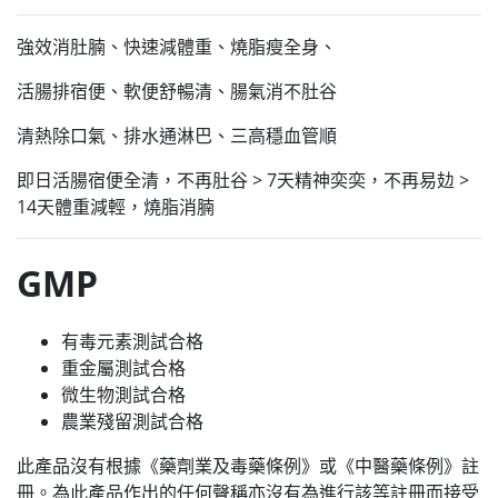
強效消肚腩、快速減體重、燒脂瘦全身、
活腸排宿便、軟便舒暢清、腸氣消不肚谷
清熱除口氣、排水通淋巴、三高穩血管順
即日活腸宿便全清，不再肚谷 > 7天精神奕奕，不再易攰 >
14天體重減輕，燒脂消腩
GMP
有毒元素測試合格
重金屬測試合格
微生物測試合格
農業殘留測試合格
此產品沒有根據《藥劑業及毒藥條例》或《中醫藥條例》註
冊。為此產品作出的任何聲稱亦沒有為進行該等註冊而接受