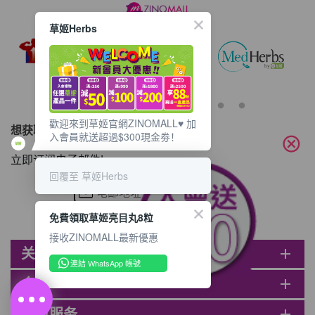
草姬Herbs
歡迎來到草姬官網ZINOMALL♥️ 加
想获取最新的优惠资讯？
入會員就送超過$300現金劵！
cancel
立即订阅电子邮件!
回覆至 草姬Herbs
免費領取草姬亮目丸8粒
接收ZINOMALL最新優惠
关于ZINOMALL
add
連結 WhatsApp 帳號
会员
add
客户服务
add