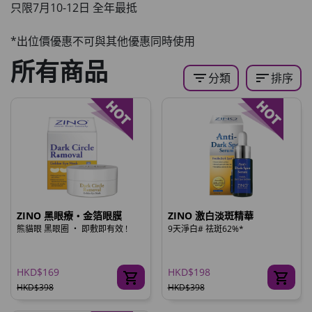
只限7月10-12日
全年最抵
*出位價優惠不可與其他優惠同時使用
所有商品
filter_list
sort
分類
排序
ZINO 黑眼療‧金箔眼膜
ZINO 激白淡斑精華
熊貓眼 黑眼圈 ‧ 即敷即有效 !
9天淨白# 祛斑62%*
HKD$169
HKD$198
HKD$398
HKD$398