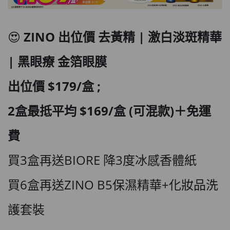
😍
ZINO 出位價 去黃精 | 激白淡斑精華
| 黑眼療 金箔眼膜
出位價
$179
/盒 ;
2盒最抵平均 $169/盒
(可混款)＋
免運
費
買3盒再送BIORE 降3度冰感香體紙
買6盒再送ZINO B5保濕精華+化妝品洗
護套裝