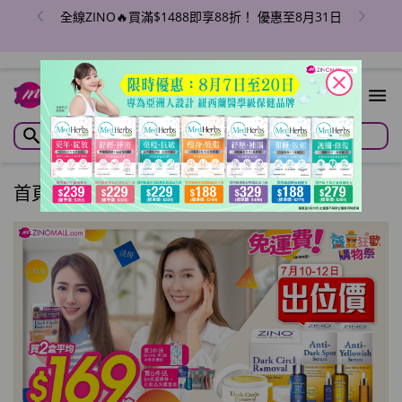
全線ZINO🔥買滿$1488即享88折！ 優惠至8月31日
close
首頁
/
ZP2401000046