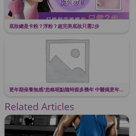
底妝總是卡粉？浮粉？超完美底妝只需2步
更年期保養無感?忽略呢點隨時捱多幾年 中醫揭更年保養關鍵 輕鬆舒適渡過更年期
Related Articles