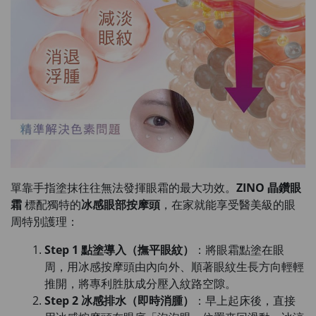
單靠手指塗抹往往無法發揮眼霜的最大功效。
ZINO 晶鑽眼
霜
標配獨特的
冰感眼部按摩頭
，在家就能享受醫美級的眼
周特別護理：
Step 1 點塗導入（撫平眼紋）
：將眼霜點塗在眼
周，用冰感按摩頭由內向外、順著眼紋生長方向輕輕
推開，將專利胜肽成分壓入紋路空隙。
Step 2 冰感排水（即時消腫）
：早上起床後，直接