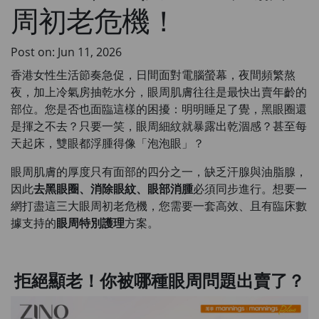
周初老危機！
Post on: Jun 11, 2026
香港女性生活節奏急促，日間面對電腦螢幕，夜間頻繁熬
夜，加上冷氣房抽乾水分，眼周肌膚往往是最快出賣年齡的
部位。您是否也面臨這樣的困擾：明明睡足了覺，黑眼圈還
是揮之不去？只要一笑，眼周細紋就暴露出乾涸感？甚至每
天起床，雙眼都浮腫得像「泡泡眼」？
眼周肌膚的厚度只有面部的四分之一，缺乏汗腺與油脂腺，
因此
去黑眼圈、消除眼紋、眼部消腫
必須同步進行。想要一
網打盡這三大眼周初老危機，您需要一套高效、且有臨床數
據支持的
眼周特別護理
方案。
拒絕顯老！你被哪種眼周問題出賣了？