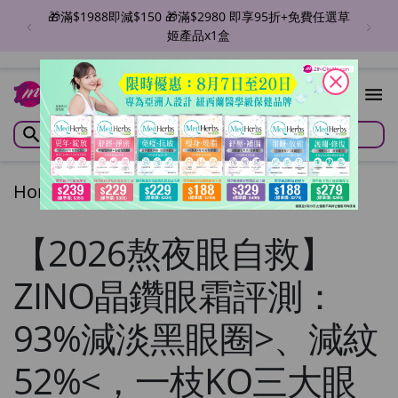
草
全場🎁滿$4980即享88折+免費任選草姬產品x1盒 優惠
至8月31日
close
Home
/
Articles
/
Articles
【2026熬夜眼自救】
ZINO晶鑽眼霜評測：
93%減淡黑眼圈>、減紋
52%<，一枝KO三大眼