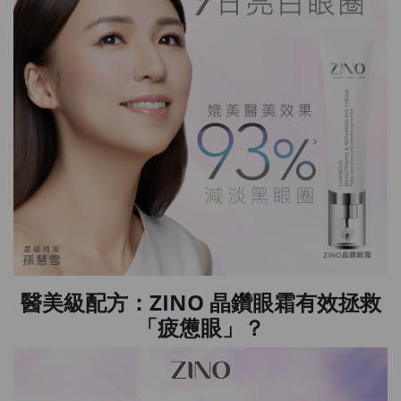
醫美級配方：ZINO 晶鑽眼霜有效拯救
「疲憊眼」？