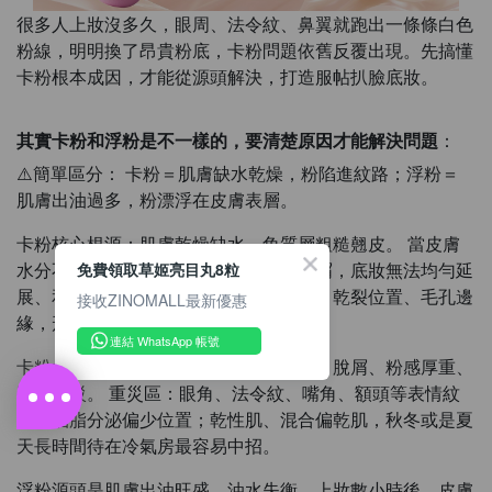
很多人上妝沒多久，眼周、法令紋、鼻翼就跑出一條條白色
粉線，明明換了昂貴粉底，卡粉問題依舊反覆出現。先搞懂
卡粉根本成因，才能從源頭解決，打造服帖扒臉底妝。
其實卡粉和浮粉是不一樣的，要清楚原因才能解決問題
：
⚠️簡單區分： 卡粉＝肌膚缺水乾燥，粉陷進紋路；浮粉＝
肌膚出油過多，粉漂浮在皮膚表層。
卡粉核心根源：肌膚乾燥缺水、角質層粗糙翹皮。 當皮膚
水分不足，表面佈滿細微乾紋、老廢脫屑，底妝無法均勻延
免費領取草姬亮目丸8粒
展、和肌膚融合，粉體直接堆積在紋理、乾裂位置、毛孔邊
接收ZINOMALL最新優惠
緣，形成類似溝壑的白線。
連結 WhatsApp 帳號
卡粉大多
上妝初期就會浮現
，伴隨起皮、脫屑、粉感厚重、
妝面斑駁。 重災區：眼角、法令紋、嘴角、額頭等表情紋
多、油脂分泌偏少位置；乾性肌、混合偏乾肌，秋冬或是夏
天長時間待在冷氣房最容易中招。
浮粉源頭是肌膚出油旺盛、油水失衡。上妝數小時後，皮膚