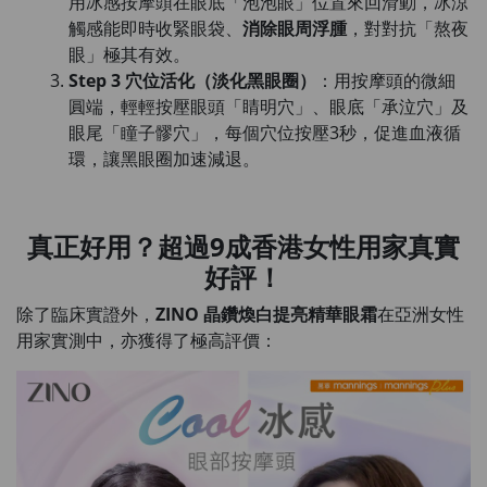
用冰感按摩頭在眼底「泡泡眼」位置來回滑動，冰涼
觸感能即時收緊眼袋、
消除眼周浮腫
，對對抗「熬夜
眼」極其有效。
Step 3 穴位活化（淡化黑眼圈）
：用按摩頭的微細
圓端，輕輕按壓眼頭「睛明穴」、眼底「承泣穴」及
眼尾「瞳子髎穴」，每個穴位按壓3秒，促進血液循
環，讓黑眼圈加速減退。
真正好用？超過9成香港女性用家真實
好評！
除了臨床實證外，
ZINO 晶鑽煥白提亮精華眼霜
在亞洲女性
用家實測中，亦獲得了極高評價：