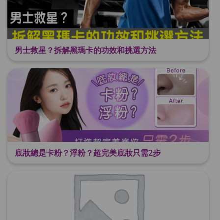
男士救星？拆解黑瑪卡的功效和挑選方法
底妝總是卡粉？浮粉？超完美底妝只需2步