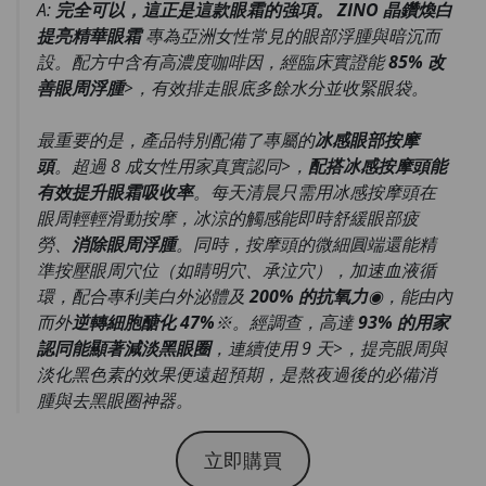
A:
完全可以，這正是這款眼霜的強項。
ZINO 晶鑽煥白
提亮精華眼霜
專為亞洲女性常見的眼部浮腫與暗沉而
設。配方中含有高濃度咖啡因，經臨床實證能
85% 改
善眼周浮腫
>，有效排走眼底多餘水分並收緊眼袋。
最重要的是，產品特別配備了專屬的
冰感眼部按摩
頭
。超過 8 成女性用家真實認同>，
配搭冰感按摩頭能
有效提升眼霜吸收率
。每天清晨只需用冰感按摩頭在
眼周輕輕滑動按摩，冰涼的觸感能即時舒緩眼部疲
勞、
消除眼周浮腫
。同時，按摩頭的微細圓端還能精
準按壓眼周穴位（如睛明穴、承泣穴），加速血液循
環，配合專利美白外泌體及
200% 的抗氧力
◉，能由內
而外
逆轉細胞醣化 47%
※。經調查，高達
93% 的用家
認同能顯著減淡黑眼圈
，連續使用 9 天>，提亮眼周與
淡化黑色素的效果便遠超預期，是熬夜過後的必備消
腫與去黑眼圈神器。
立即購買