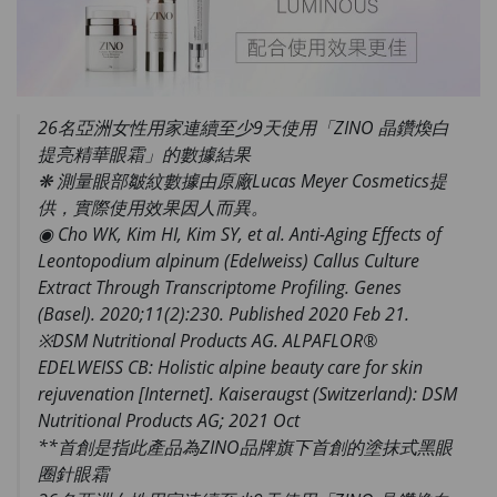
26名亞洲女性用家連續至少9天使用「ZINO 晶鑽煥白
提亮精華眼霜」的數據結果
❋ 測量眼部皺紋數據由原廠Lucas Meyer Cosmetics提
供，實際使用效果因人而異。
◉ Cho WK, Kim HI, Kim SY, et al. Anti-Aging Effects of
Leontopodium alpinum (Edelweiss) Callus Culture
Extract Through Transcriptome Profiling. Genes
(Basel). 2020;11(2):230. Published 2020 Feb 21.
※DSM Nutritional Products AG. ALPAFLOR®
EDELWEISS CB: Holistic alpine beauty care for skin
rejuvenation [Internet]. Kaiseraugst (Switzerland): DSM
Nutritional Products AG; 2021 Oct
**首創是指此產品為ZINO品牌旗下首創的塗抹式黑眼
圈針眼霜