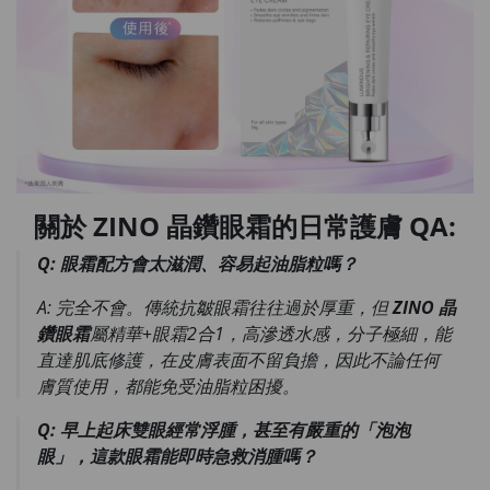
關於 ZINO 晶鑽眼霜的日常護膚 QA:
Q: 眼霜配方會太滋潤、容易起油脂粒嗎？
A: 完全不會。傳統抗皺眼霜往往過於厚重，但
ZINO 晶
鑽眼霜
屬精華+眼霜2合1
，
高滲透水感，分子極細，能
直達肌底修護，在皮膚表面不留負擔，因此不論任何
膚質使用，都能免受油脂粒困擾。
Q: 早上起床雙眼經常浮腫，甚至有嚴重的「泡泡
眼」，這款眼霜能即時急救消腫嗎？