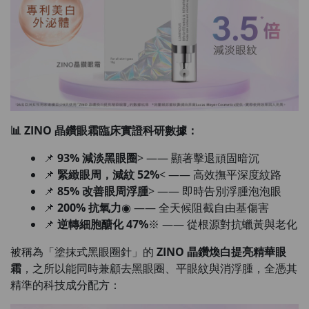
📊 ZINO 晶鑽眼霜臨床實證科研數據：
📌
93% 減淡黑眼圈
> —— 顯著擊退頑固暗沉
📌
緊緻眼周，減紋 52%
< —— 高效撫平深度紋路
📌
85% 改善眼周浮腫
> —— 即時告別浮腫泡泡眼
📌
200% 抗氧力
◉ —— 全天候阻截自由基傷害
📌
逆轉細胞醣化 47%
※ —— 從根源對抗蠟黃與老化
被稱為「塗抹式黑眼圈針」的
ZINO 晶鑽煥白提亮精華眼
霜
，之所以能同時兼顧去黑眼圈、平眼紋與消浮腫，全憑其
精準的科技成分配方：