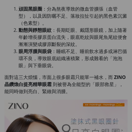
頑固黑眼圈
：分為熬夜導致的微血管擴張（血管
型），以及因防曬不足、落妝拉扯引起的黑色素沉澱
（色素型）。
動態與靜態眼紋
：長期眨眼、戴隱形眼鏡，加上隨著
年齡增長膠原蛋白流失，眼底乾紋與眼尾魚尾紋便會
漸漸演變成膠原斷裂的深紋。
眼周浮腫與眼袋
：睡眠不足、睡前飲水過多或淋巴循
環不良，導致眼底組織液積聚，形成難看的「泡泡
眼」與下垂眼袋。
面對這三大煩惱，市面上很多眼霜只能單一補水，而
ZINO
晶鑽煥白提亮精華眼霜
則被譽為全能型的「眼部救星」，
能同時做到亮白、緊緻與消腫。