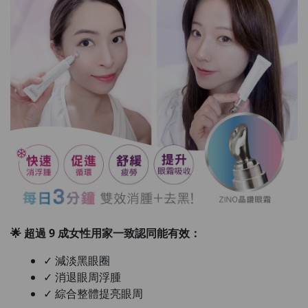
🌟 超過 9 成女性用家一致認同能有效：
⁠✓ 減淡黑眼圈
⁠✓ 消退眼周浮腫
⁠✓ 綜合整體提亮眼周