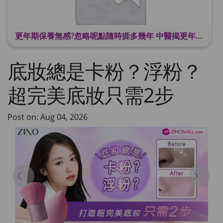
更年期保養無感?忽略呢點隨時捱多幾年 中醫揭更年保養關鍵 輕鬆舒適渡過更年期
底妝總是卡粉？浮粉？
超完美底妝只需2步
Post on: Aug 04, 2026