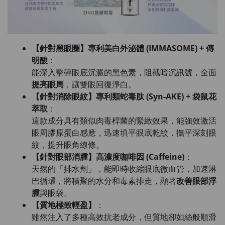
【針對黑眼圈】專利美白外泌體 (IMMASOME) + 傳
明酸
：
能深入擊碎眼底沉澱的黑色素，阻截暗沉訊號，全面
提亮眼周
，讓雙眼回復淨白。
【針對消除眼紋】專利類蛇毒肽 (Syn-AKE) + 袋鼠花
萃取
：
這款成分具有類似肉毒桿菌的緊緻效果，能強效激活
眼周膠原蛋白感應，迅速填平眼底乾紋，撫平深刻眼
紋，提升眼角線條。
【針對眼部消腫】高濃度咖啡因 (Caffeine)
：
天然的「排水劑」，能即時收縮眼底微血管，加速淋
巴循環，將積聚的水分和毒素排走，顯著
改善眼部浮
腫
與眼袋。
【質地極致輕盈】
：
雖然注入了多種高效抗老成分，但質地卻如絲般順滑