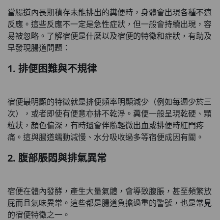
當腸道內長期積存未能排出的糞便時，身體會出現各種不適
反應。這些反應不一定是急性症狀，但一般會持續出現，容
易被忽略。了解宿便是什麼以及宿便的特徵和症狀，有助及
早發現腸道問題：
1. 排便困難與不規律
宿便最明顯的特徵就是排便頻率明顯減少（例如每週少於三
次），或者即使有便意亦排不乾淨。糞便一般呈現乾硬、顆
粒狀，顏色偏深，有時還會伴隨輕微出血或排便時肛門疼
痛。這與腸道蠕動減慢、水分吸收過多等宿便成因有關。
2. 腹部脹悶與排氣異常
宿便在體內發酵，產生大量氣體，會導致腹脹，甚至頻繁放
屁而且氣味異常。這些都是腸道負擔過重的警號，也是常見
的宿便特徵之一。