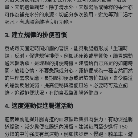
量、天氣適量調整。除了清水外，天然湯品或稀釋的果汁亦
可作為補充水分的來源。切記分多次飲用，避免等到口渴才
喝水，有助腸道維持良好功能。
3. 建立規律的排便習慣
養成每天固定時間如廁的習慣，能幫助腸道形成「生理時
鐘」反射，促進規律排便。例如起床後或早餐後，腸胃蠕動
通常較活躍，是理想的排便時機。建議給自己充足的如廁時
間，放鬆心情、不要急躁或分心，讓排便成為一種自然而然
的生理需求反應。長期壓抑便意或過於匆忙如廁，會令腸道
的蠕動反射減弱，提高便秘與宿便風險。必要時可建立記
錄，追蹤排便狀況，有助自我監測腸道健康。
4. 適度運動促進腸道活動
適度運動能提升腸胃道的血液循環與肌肉張力，有助促進腸
道蠕動、減少糞便在腸道內滯留。建議每周至少進行 150
分鐘的中等強度有氧運動，例如快步走、慢跑、騎單車、游