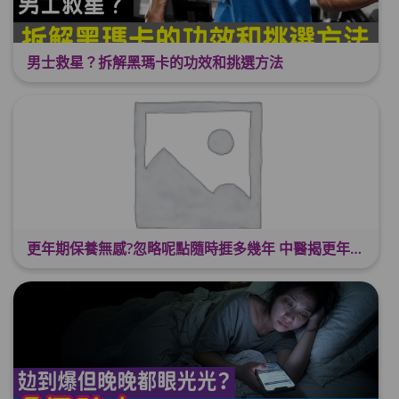
男士救星？拆解黑瑪卡的功效和挑選方法
更年期保養無感?忽略呢點隨時捱多幾年 中醫揭更年保養關鍵 輕鬆舒適渡過更年期