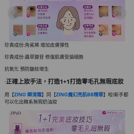
珍貴成份:角鯊烯 增加皮膚彈性
珍貴成份:蟲草腺苷 修復肌膚受損細胞
抗氧化 預防皺紋增生
·
正確上妝手法，打造1+1打造零毛孔無瑕底妝
用【
ZINO 瞬滑霜
】同【
ZINO魔幻亮肌BB精華
】啦!新手都
可以化出韓系無瑕奶油妝