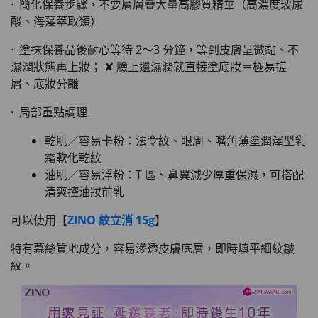
· 簡化保養步驟，不要層層疊大量高膠質精華（高濃度玻尿
酸、海藻萃取類）
· 塗抹保養品後耐心等待 2～3 分鐘，等到皮膚呈微黏、不
濕潤狀態再上妝； ✘ 臉上還濕潤就直接塗底妝＝極易搓
屑、底妝分離
· 局部重點調理
乾肌／容易卡粉：法令紋、眼周、嘴角薄塗潤澤型乳
霜軟化乾紋
油肌／容易浮粉：T 區、鼻翼減少厚重保濕，可搭配
清爽控油妝前乳
可以使用【
ZINO 紋立消 15g
】
特有慕絲質地成分，容易滲透皮膚底層，即時填平細紋皺
紋。