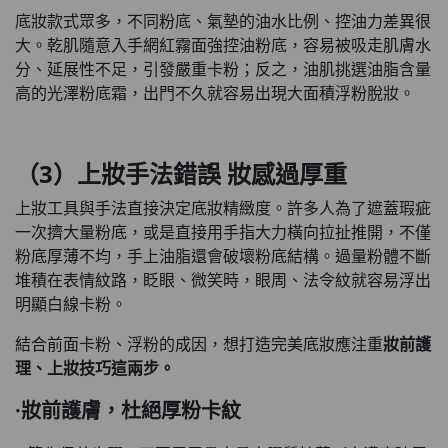
底妝款式眾多，不同粉底、氣墊的油水比例、控油力差異很
大。乾肌隨意入手網紅霧面強控油粉底，容易被吸走肌膚水
分、延展性不足，引發嚴重卡粉；反之，油肌挑選油脂含量
高的光澤粉底霜，出門不久就容易出現大面積浮粉脫妝。
（3）上妝手法錯誤 妝感過厚重
上妝工具與手法直接決定底妝精緻度。許多人為了遮蓋瑕疵
一次擠大量粉底，或是直接用手指大力橫向拉扯推開，不僅
粉底厚薄不均，手上油脂還會破壞粉底結構。過量粉體不斷
堆積在表情紋路，眨眼、微笑時，眼周、法令紋就容易浮出
明顯白線卡粉。
結合前面卡粉、浮粉的成因，想打造完美底妝應注重
妝前護
理、上妝技巧
這兩步。
·妝前護膚，杜絕厚粉卡紋