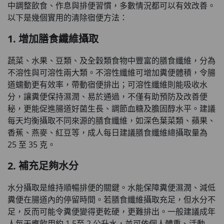
中調整飲食、作息與排便習慣，多數情況都可以有效改善。
以下是幾個實用的清除宿便方法：
1. 增加膳食纖維攝取
蔬菜、水果、豆類、及全穀類食物中豐富的膳食纖維，分為
不溶性與可溶性兩大類。不溶性纖維可增加糞便體積，令腸
道蠕動更有效率，帶動宿便排出；可溶性纖維則能吸收水
分，讓糞便保持濕潤、易於通過，不僅有助預防及改善便
秘，更能促進腸道好菌生長、調節血糖及膽固醇水平。建議
每天均衡攝取不同來源的膳食纖維，如深色葉菜類、蘋果、
香蕉、燕麥、紅豆等，成人每日建議膳食纖維總攝取量為
25 至 35 克。
2. 補充足夠水分
水分攝取是維持順暢排便的關鍵。水能保障糞便濕潤、減低
糞便在腸道內的停留時間。若膳食纖維攝取充足，但水分不
足，反而可能令糞便變得更乾硬，更難排出。一般建議成年
人每天應飲用約 1.5至 2 公升水，並可依個人體重、活動