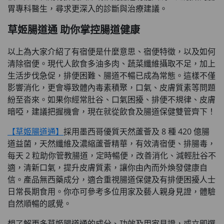
胃專科醫生，尋求更深入的診斷與治療建議。
草姬腸道通 助你掌控腸道健康
以上為大家介紹了有宿便是什麼意思、宿便特徵，以及如何
清除宿便。現代人飲食多油多肉、蔬菜纖維攝取不足，加上
生活步伐急促，排便困難、腸道不暢已成為常態。這樣不僅
影響消化，更會導致體內毒素積聚，口氣、皮膚質素等問題
紛至沓來。如果你經常肚谷、口氣困擾、排便不規律、皮膚
暗啞，建議把握機會，現在就從飲食及腸道保健雙管齊下！
【草姬腸道通】
採用墨西哥優質天然蘆薈及 8 種 420 億腸
道益菌，天然纖維及濃縮蘆薈精華，有效清宿便、排腸毒，
每天 2 粒助你管教腸道，定時暢便，改善消化、減輕肚谷不
適，清新口氣，提升皮膚質素，讓你由內而外煥發健康自
信。產品無西藥成分，適合重視腸道保健及有排便困擾人士
日常長期食用。你亦可參考多位用家及藝人親身見證，體驗
自然順暢的感覺。
想了解更多草姬腸道通的成分、功效及用家見證，或立即選