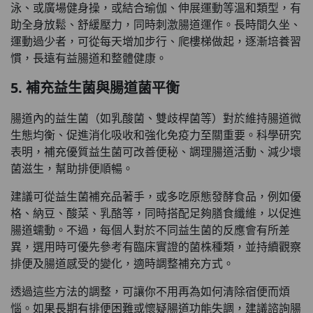
泳、或廣場健身操，或結合瑜伽、伸展運動等溫和類型，有
助全身放鬆、舒緩壓力，同時刺激腸道運作。長時間久坐、
運動過少者，可從每天增加步行、爬樓梯做起，逐漸培養習
慣，長遠有益腸道和整體健康。
5. 補充益生菌與腸道菌平衡
腸道內的益生菌（如乳酸菌、雙歧桿菌等）對於維持腸道微
生態均衡、促進消化吸收和強化免疫力至關重要。科學研究
表明，補充優質益生菌可改善便秘、調理腸道活動、減少壞
菌滋生，幫助排便順暢。
建議可從益生菌補充品著手，或多吃原態發酵食品，例如優
格、納豆、酸菜、乳酪等，同時搭配足夠膳食纖維，以促進
腸道蠕動。不過，每個人對於不同益生菌的反應會有所差
異，選用時可優先參考有臨床實證的菌株種類，並持續觀察
排便及腸道感受的變化，適時調整補充方式。
透過這些方法的調整，可讓你不用再為如何清除宿便而煩
惱。如果長期有排便困難或懷疑腸道功能失調，建議諮詢腸