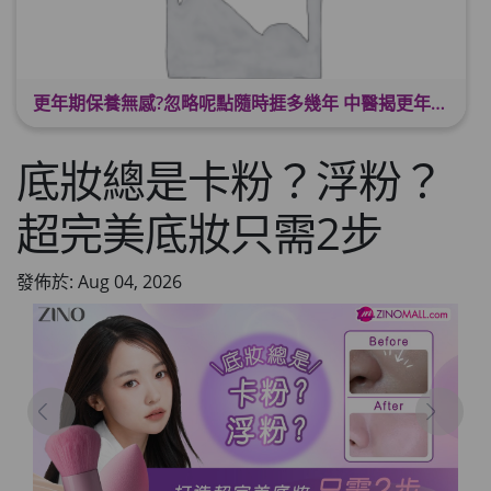
更年期保養無感?忽略呢點隨時捱多幾年 中醫揭更年保養關鍵 輕鬆舒適渡過更年期
底妝總是卡粉？浮粉？
超完美底妝只需2步
發佈於: Aug 04, 2026