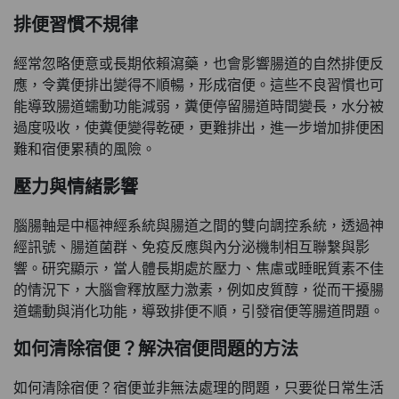
排便習慣不規律
經常忽略便意或長期依賴瀉藥，也會影響腸道的自然排便反
應，令糞便排出變得不順暢，形成宿便。這些不良習慣也可
能導致腸道蠕動功能減弱，糞便停留腸道時間變長，水分被
過度吸收，使糞便變得乾硬，更難排出，進一步增加排便困
難和宿便累積的風險。
壓力與情緒影響
腦腸軸是中樞神經系統與腸道之間的雙向調控系統，透過神
經訊號、腸道菌群、免疫反應與內分泌機制相互聯繫與影
響。研究顯示，當人體長期處於壓力、焦慮或睡眠質素不佳
的情況下，大腦會釋放壓力激素，例如皮質醇，從而干擾腸
道蠕動與消化功能，導致排便不順，引發宿便等腸道問題。
如何清除宿便？解決宿便問題的方法
如何清除宿便？宿便並非無法處理的問題，只要從日常生活