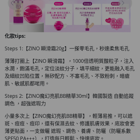
化妝tips:
Steps 1:【ZINO 瞬滑霜20g】一搽零毛孔，秒速柔焦毛孔
薄薄打圈上【ZINO 瞬滑霜】，1000倍透明質酸粒子，注入
水潤，飽滿毛孔
，定位淡紋分子，填平細紋，
更能融入毛孔
及細紋凹陷位置
，無矽配方、不塞毛孔、不致粉刺，暗瘡
肌、敏感肌都啱用。
Steps 2:【ZINO魔幻亮肌BB精華30ml】韓國製造 自動追蹤
調色 ，超強遮瑕力
小量多次上【ZINO魔幻亮肌BB精華】，輕薄易推
，可以遮
斑、痘痘、痘印，還有保濕去紋、修護肌膚效果，
底妝會更
薄更貼面
，一支做曬 遮瑕、調色、養膚、防曬（防曬系數
SPF50 PA+++），打造每日輕鬆、快速底妝。