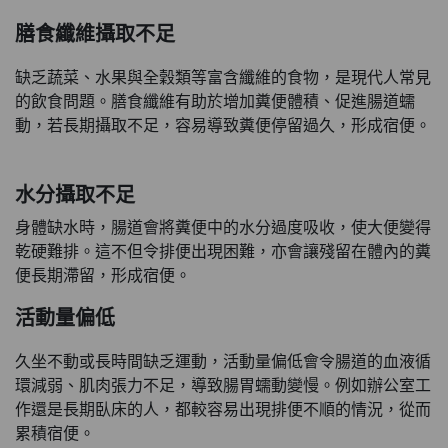
膳食纖維攝取不足
缺乏蔬菜、水果與全穀類等富含纖維的食物，是現代人常見
的飲食問題。膳食纖維有助於增加糞便體積、促進腸道蠕
動，若長期攝取不足，容易導致糞便停留過久，形成宿便。
水分攝取不足
身體缺水時，腸道會將糞便中的水分過度吸收，使大便變得
乾硬難排。這不但令排便出現困難，亦會讓殘留在體內的糞
便長期滯留，形成宿便。
活動量偏低
久坐不動或長時間缺乏運動，活動量偏低會令腸道的血液循
環減弱、肌肉張力不足，導致腸胃蠕動變慢。例如辦公室工
作還是長期臥床的人，都較容易出現排便不順的情況，從而
累積宿便。