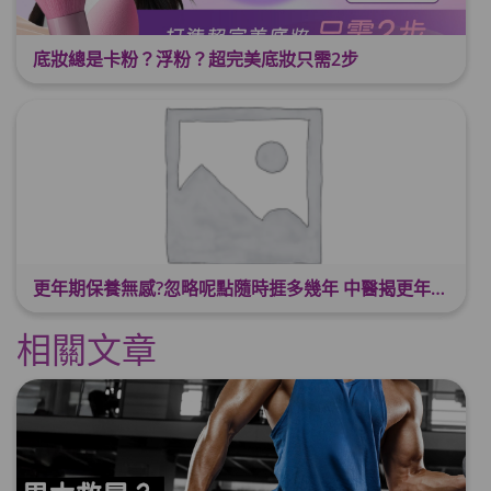
底妝總是卡粉？浮粉？超完美底妝只需2步
更年期保養無感?忽略呢點隨時捱多幾年 中醫揭更年保養關鍵 輕鬆舒適渡過更年期
相關文章