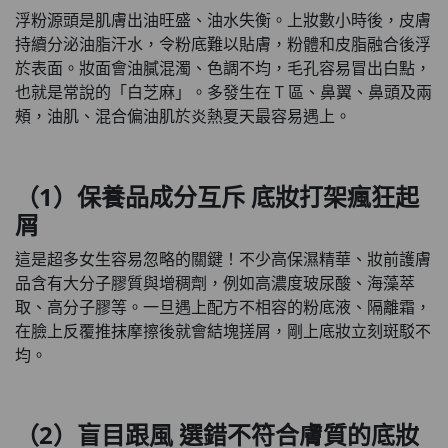
浮粉源頭是肌膚出油旺盛、油水失衡。上妝數小時後，皮膚
持續分泌油脂汗水，令粉底難以貼膚，粉體和皮脂融合後浮
於表面。妝面會油膩混濁、色調不均，毛孔容易冒出白點，
也就是常說的「白芝麻」。多發生在 T 區、鼻翼、鼻頭及兩
頰，油肌、混合偏油肌於炎熱夏天最容易遇上。
（1）保養品成分互斥 底妝打架瘋狂起
屑
這是超多女生容易忽略的關鍵！不少高保濕精華、妝前護膚
品含有大分子膠質與增稠劑，例如高濃度玻尿酸、海藻萃
取、高分子膠等。一旦遇上配方不相容的粉底液、隔離霜，
在臉上反覆推抹摩擦後就會結塊搓屑，剛上底妝立刻斑駁不
均。
（2）盲目跟風 選錯不符合膚質的底妝