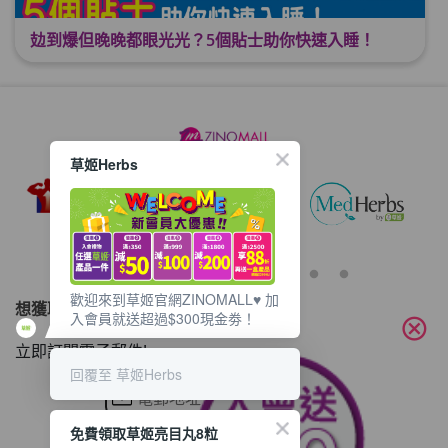
攰到爆但晚晚都眼光光？5個貼士助你快速入睡！
草姬Herbs
歡迎來到草姬官網ZINOMALL♥️ 加
想獲取最新的優惠資訊？
入會員就送超過$300現金劵！
cancel
立即訂閱電子郵件!
回覆至 草姬Herbs
免費領取草姬亮目丸8粒