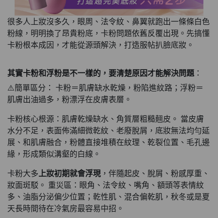
很多人上妝沒多久，眼周、法令紋、鼻翼就跑出一條條白色
粉線，明明換了昂貴粉底，卡粉問題依舊反覆出現。先搞懂
卡粉根本成因，才能從源頭解決，打造服帖扒臉底妝。
其實卡粉和浮粉是不一樣的，要清楚原因才能解決問題
：
⚠️簡單區分： 卡粉＝肌膚缺水乾燥，粉陷進紋路；浮粉＝
肌膚出油過多，粉漂浮在皮膚表層。
卡粉核心根源：肌膚乾燥缺水、角質層粗糙翹皮。 當皮膚
水分不足，表面佈滿細微乾紋、老廢脫屑，底妝無法均勻延
展、和肌膚融合，粉體直接堆積在紋理、乾裂位置、毛孔邊
緣，形成類似溝壑的白線。
卡粉大多
上妝初期就會浮現
，伴隨起皮、脫屑、粉感厚重、
妝面斑駁。 重災區：眼角、法令紋、嘴角、額頭等表情紋
多、油脂分泌偏少位置；乾性肌、混合偏乾肌，秋冬或是夏
天長時間待在冷氣房最容易中招。