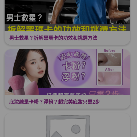
男士救星？拆解黑瑪卡的功效和挑選方法
底妝總是卡粉？浮粉？超完美底妝只需2步