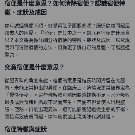
宿便是什麼意思？如何清除宿便？認識宿便特
徵、症狀及成因
你有試過排便不順、總覺得肚子脹脹的嗎？腸道健康問題是
都市人的困擾，「宿便」是其中之一。到底有宿便是什麼意
思？本文將為你詳細分析宿便的特徵、症狀及成因，以及說
明如何清除宿便的方法，幫你更了解自己的身體，守護腸道
健康。
究竟宿便是什麼意思？
從腸胃科的角度來說，宿便的意思是指長時間滯留在大腸
內、未能正常排出的糞便。在臨床上，這情況更常被界定為
「慢性便秘」。這些殘留物可能因腸道蠕動不足、水分吸收
過多或飲食纖維攝取不足而產生。宿便不但會使人出現腹
脹、便秘、口氣出現異味，還可能影響腸道微生態的平衡，
間接導致皮膚問題、精神疲倦或出現新陳代謝減慢。
宿便特徵與症狀