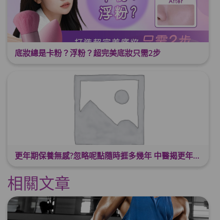
底妝總是卡粉？浮粉？超完美底妝只需2步
更年期保養無感?忽略呢點隨時捱多幾年 中醫揭更年保養關鍵 輕鬆舒適渡過更年期
相關文章