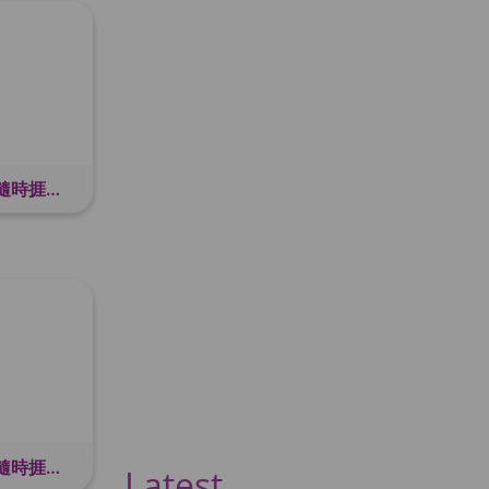
更年期保養無感?忽略呢點隨時捱多幾年 中醫揭更年保養關鍵 輕鬆舒適渡過更年期
更年期保養無感?忽略呢點隨時捱多幾年 中醫揭更年保養關鍵 輕鬆舒適渡過更年期
Latest