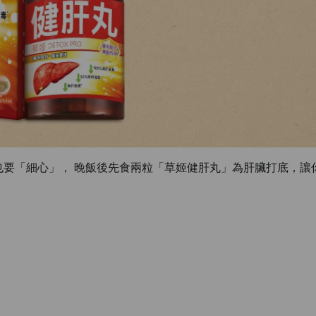
要「細心」， 晚飯後先食兩粒「草姬健肝丸」為肝臟打底，讓