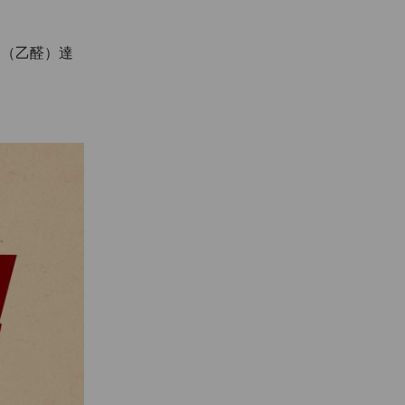
：
產物（乙醛）達