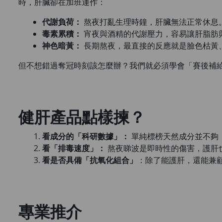
時，肝臟卻在加班運作：
代謝負荷：
熬夜打亂生理時鐘，肝臟無法正常休息
毒素累積：
宵夜與酒精的代謝壓力，容易讓肝脂肪
神色暗黃：
長期熬夜，最直接的反應就是臉色枯黃
但不想錯過奪冠時刻該怎麼辦？我們就必須學會「賽後補
健肝產品點樣揀？
看成分的「科研數據」：
單純標榜天然成分並不夠
看「排毒速度」：
熬夜睇波是即時性的傷害，護肝
看是否具備「抗氧化組合」
：除了能護肝，還能兼
專業推介