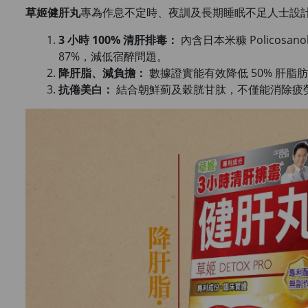
草姬健肝丸
專為作息不定時、夜訓及長期睡眠不足人士設
3 小時 100% 清肝排毒：
內含日本米糠 Policos
87%，減低宿醉問題。
降肝脂、減負擔：
數據證實能有效降低 50% 肝脂
抗倦美白：
結合朝鮮薊及穀胱甘肽，不僅能消除疲