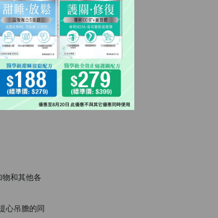
洶洶。作為球
對身體、尤其
加物和其他各
門提心吊膽的同