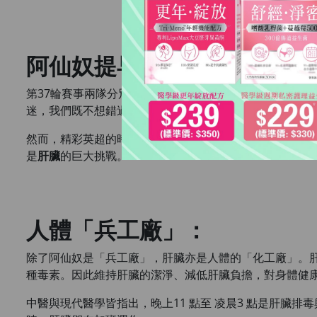
阿仙奴提早奪冠？
第37輪賽事兩隊分別會於5月19日及20日凌晨時份作賽
迷，我們既不想錯過夏蘭特的致命攻門，也不想錯過薩卡
然而，精彩英超的時差開賽時間往往在凌晨時份，球賽結
是
肝臟
的巨大挑戰。
人體「兵工廠」：
除了阿仙奴是「兵工廠」，肝臟亦是人體的「化工廠」。
種毒素。因此維持肝臟的潔淨、減低肝臟負擔，對身體健
中醫與現代醫學皆指出，晚上11 點至 凌晨3 點是肝臟