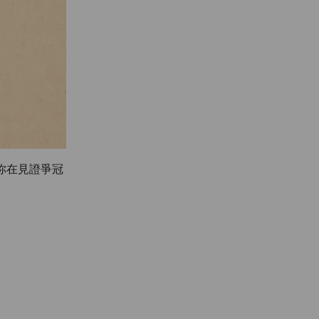
你在見證爭冠