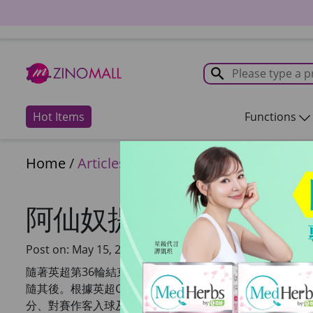
Hot Items
Functions
Home
/
Articles
/
Articles
阿仙奴提早奪冠？捱夜
Post on: May 15, 2026
隨著英超第36輪結束，曼城與阿仙奴的爭冠之路只餘下最後2
隨其後。根據英超C.17條例，如果累積相同分數下，冠
分、對賽作客入球及以附加賽決勝。對於香港球迷來說，