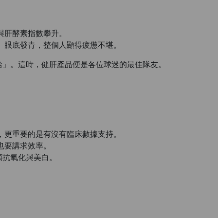
。
與肝酵素指數攀升。
、眼底發青，整個人顯得疲憊不堪。
給」。這時，健肝產品便是各位球迷的最佳隊友。
，更重要的是有沒有臨床數據支持。
也要講求效率。
顧抗氧化與美白。