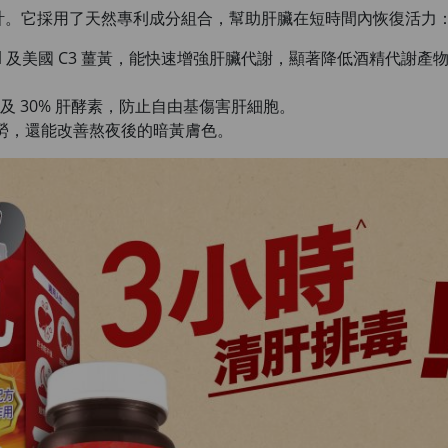
計。它採用了天然專利成分組合，幫助肝臟在短時間內恢復活力
anol 及美國 C3 薑黃，能快速增強肝臟代謝，顯著降低酒精代謝
肪及 30% 肝酵素，防止自由基傷害肝細胞。
勞，還能改善熬夜後的暗黃膚色。