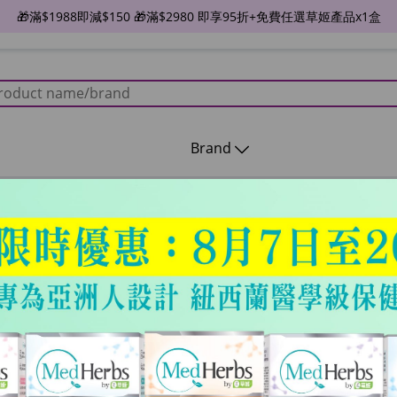
🎁滿$1988即減$150 🎁滿$2980 即享95折+免費任選草姬產品x1盒
Brand
睇波注意！
輪。根據目前的積分榜，阿仙奴以 79 分稍微領先曼城的 77 
軍先以得失球差決定，其次為入球總數；若兩項出現相同數字，就
為了見證冠軍誕生，熬夜睇波已成了近期生活的常態。