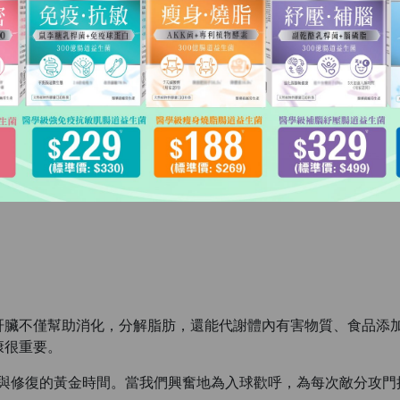
，亦有機會提早定出冠軍。阿仙奴近期表現穩定，而曼城亦都來勢
的邊路突破。
束睡幾個小時就已經要起床上班。在捱夜睇波背後，其實隱藏著
肝臟不僅幫助消化，分解脂肪，還能代謝體內有害物質、食品添
康很重要。
排毒與修復的黃金時間。當我們興奮地為入球歡呼，為每次敵分攻