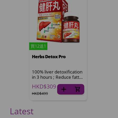
買12送1
Herbs Detox Pro
100% liver detoxification
in 3 hours ; Reduce fatty
accumulation
HKD$309
HKD$499
Latest