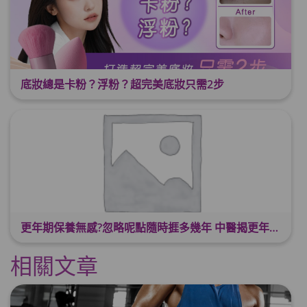
底妝總是卡粉？浮粉？超完美底妝只需2步
更年期保養無感?忽略呢點隨時捱多幾年 中醫揭更年保養關鍵 輕鬆舒適渡過更年期
相關文章