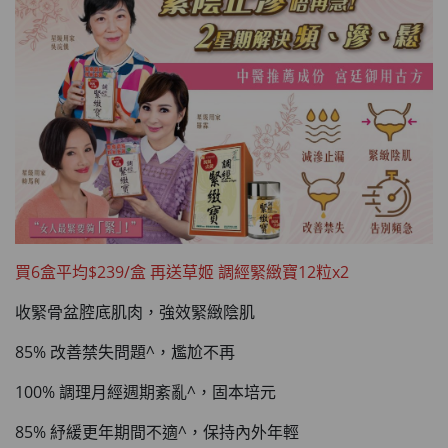
買6盒平均$239/盒 再送草姬 調經緊緻寶12粒x2
收緊骨盆腔底肌肉，強效緊緻陰肌
85% 改善禁失問題^，尷尬不再
100% 調理月經週期紊亂^，固本培元
85% 紓緩更年期間不適^，保持內外年輕