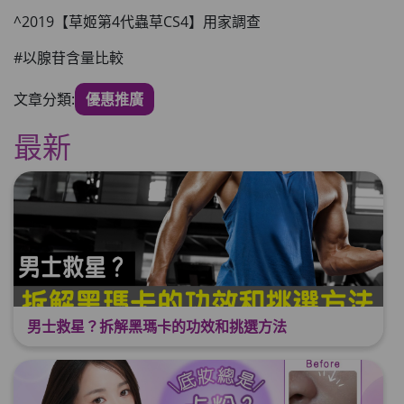
^2019【草姬第4代蟲草CS4】用家調查
#以腺苷含量比較
文章分類:
優惠推廣
最新
男士救星？拆解黑瑪卡的功效和挑選方法