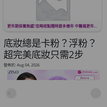
更年期保養無感?忽略呢點隨時捱多幾年 中醫揭更年保養關鍵 輕鬆舒適渡過更年期
底妝總是卡粉？浮粉？
超完美底妝只需2步
發佈於: Aug 04, 2026