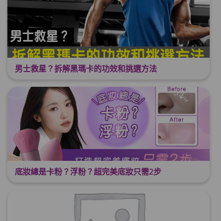
男士救星？拆解黑瑪卡的功效和挑選方法
底妝總是卡粉？浮粉？超完美底妝只需2步