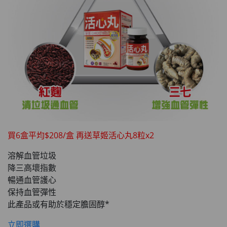
買6盒平均$208/盒 再送草姬活心丸8粒x2
溶解血管垃圾
降三高壞指數
暢通血管護心
保持血管彈性
此產品或有助於穩定膽固醇*
立即選購