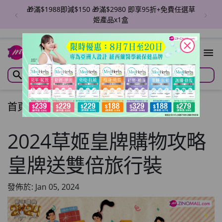
🎁滿$1988即減$150 🎁滿$2980 即享95折+免費任選草
姬產品x1盒
close
首頁
/
文章
/
Articles
2024草姬皇牌購物攻略
皇牌送雙倍旅行裝
發佈於: Jan 05, 2024