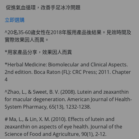
促進氣血循環，改善手足冰冷問題
立即選購
^20名35-60歲女性在2018年服用產品後結果。見效時間及
實際效果因人而異。
*用家產品分享，效果因人而異
*Herbal Medicine: Biomolecular and Clinical Aspects.
2nd edition. Boca Raton (FL): CRC Press; 2011. Chapter
4
^Zhao, L., & Sweet, B. V. (2008). Lutein and zeaxanthin
for macular degeneration. American Journal of Health-
System Pharmacy, 65(13), 1232-1238.
# Ma, L., & Lin, X. M. (2010). Effects of lutein and
zeaxanthin on aspects of eye health. Journal of the
Science of Food and Agriculture, 90(1), 2-12.