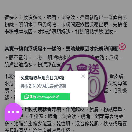
很多人上妝沒多久，眼周、法令紋、鼻翼就跑出一條條白色
粉線，明明換了昂貴粉底，卡粉問題依舊反覆出現。先搞懂
卡粉根本成因，才能從源頭解決，打造服帖扒臉底妝。
cancel
其實卡粉和浮粉是不一樣的，要清楚原因才能解決問題
：
⚠️簡單區分： 卡粉＝肌膚缺水乾燥，粉陷進紋路；浮粉＝
肌膚出油過多，粉漂浮在皮膚表層。
卡粉核心根源：肌膚乾燥缺水、角質層粗糙翹皮。 當皮膚
免費領取草姬亮目丸8粒
水分不足，表面佈滿細微乾紋、老廢脫屑，底妝無法均勻延
接收ZINOMALL最新優惠
展、和肌膚融合，粉體直接堆積在紋理、乾裂位置、毛孔邊
緣，形成類似溝壑的白線。
連結 WhatsApp 帳號
卡粉大多
上妝初期就會浮現
，伴隨起皮、脫屑、粉感厚重、
妝面斑駁。 重災區：眼角、法令紋、嘴角、額頭等表情紋
多、油脂分泌偏少位置；乾性肌、混合偏乾肌，秋冬或是夏
天長時間待在冷氣房最容易中招。