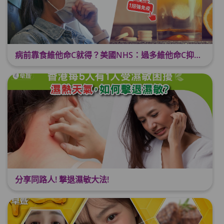
病前靠食維他命C就得？美國NHS：過多維他命C抑制免疫力！
分享同路人! 撃退濕敏大法!