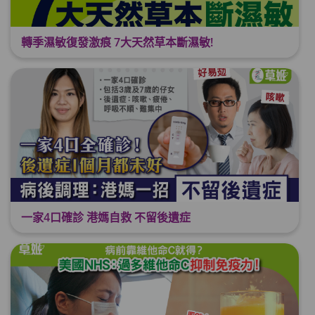
轉季濕敏復發激痕 7大天然草本斷濕敏!
一家4口確診 港媽自救 不留後遺症