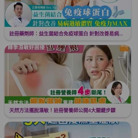
註冊藥劑師：益生菌結合免疫球蛋白 針對改善易病過敏體質 免疫力MAX！
天然方法擺脫濕敏！註冊營養師公開4大關鍵步驟