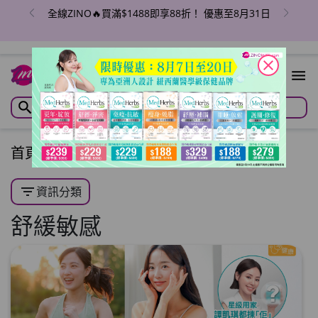
全線ZINO🔥買滿$1488即享88折！ 優惠至8月31日
close
首頁
/
文章
/
健康保健
/
舒緩敏感
filter_list
資訊分類
舒緩敏感