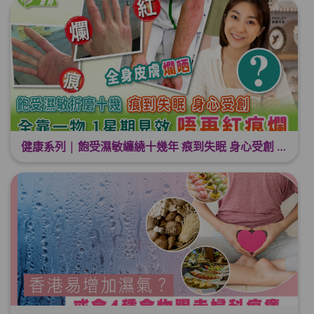
健康系列 | 飽受濕敏纏繞十幾年 痕到失眠 身心受創 | 全靠一物 1星期提升免疫力 唔再紅痕爛