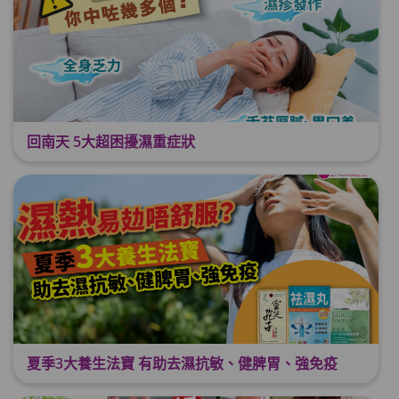
回南天 5大超困擾濕重症狀
夏季3大養生法寶 有助去濕抗敏、健脾胃、強免疫