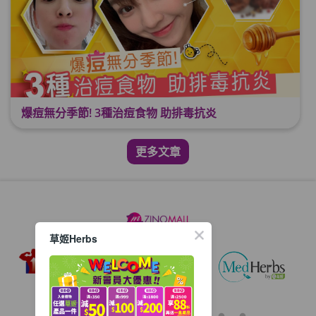
爆痘無分季節! 3種治痘食物 助排毒抗炎
更多文章
草姬Herbs