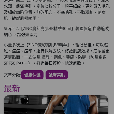
薄薄打圈上【ZINO 瞬滑霜】，1000倍透明質酸粒子，注入
水潤，飽滿毛孔
，定位淡紋分子，填平細紋，
更能融入毛孔
及細紋凹陷位置
，無矽配方、不塞毛孔、不致粉刺，暗瘡
肌、敏感肌都啱用。
Steps 2:【ZINO魔幻亮肌BB精華30ml】韓國製造 自動追蹤
調色 ，超強遮瑕力
小量多次上【ZINO魔幻亮肌BB精華】，輕薄易推
，可以遮
斑、痘痘、痘印，還有保濕去紋、修護肌膚效果，
底妝會更
薄更貼面
，一支做曬 遮瑕、調色、養膚、防曬（防曬系數
SPF50 PA+++），打造每日輕鬆、快速底妝。
文章分類:
健康保健
護膚美肌
最新