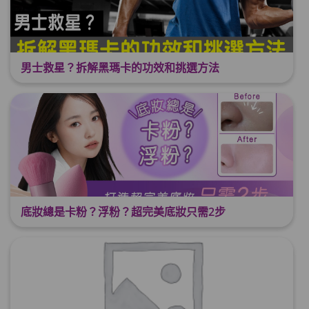
男士救星？拆解黑瑪卡的功效和挑選方法
底妝總是卡粉？浮粉？超完美底妝只需2步