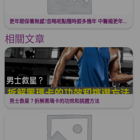
更年期保養無感?忽略呢點隨時捱多幾年 中醫揭更年保養關鍵 輕鬆舒適渡過更年期
相關文章
男士救星？拆解黑瑪卡的功效和挑選方法