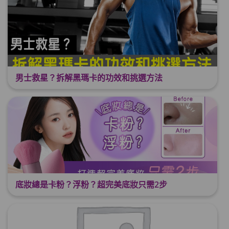
男士救星？拆解黑瑪卡的功效和挑選方法
底妝總是卡粉？浮粉？超完美底妝只需2步