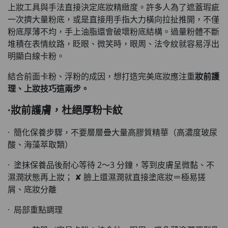
上妝工具與手法直接決定底妝精緻度。許多人為了遮蓋瑕疵
一次擠大量粉底，或是直接用手指大力橫向拉扯推開，不僅
粉底厚薄不均，手上油脂還會破壞粉底結構。過量粉體不斷
堆積在表情紋路，眨眼、微笑時，眼周、法令紋就容易浮出
明顯白線卡粉。
結合前面卡粉、浮粉的成因，想打造完美底妝應注重
妝前護
理、上妝技巧
這兩步。
·妝前護膚，杜絕厚粉卡紋
· 簡化保養步驟，不要層層疊大量高膠質精華（高濃度玻尿
酸、海藻萃取類）
· 塗抹保養品後耐心等待 2～3 分鐘，等到皮膚呈微黏、不
濕潤狀態再上妝； ✘ 臉上還濕潤就直接塗底妝＝極易搓
屑、底妝分離
· 局部重點調理