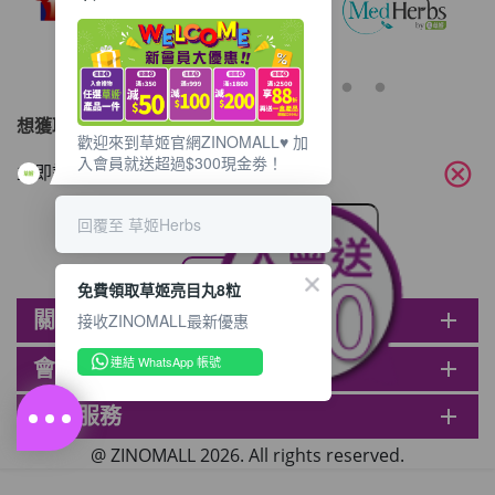
想獲取最新的優惠資訊？
歡迎來到草姬官網ZINOMALL♥️ 加
入會員就送超過$300現金劵！
cancel
立即訂閱電子郵件!
回覆至 草姬Herbs
免費領取草姬亮目丸8粒
關於ZINOMALL
add
接收ZINOMALL最新優惠
連結 WhatsApp 帳號
會員
add
客戶服務
add
@ ZINOMALL 2026. All rights reserved.