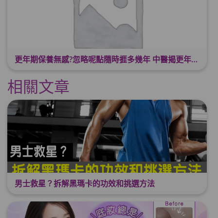
更年期保養無感?忽略呢點隨時捱多幾年 中醫揭更年保養關鍵 輕鬆舒適渡過更年期
相關文章
男士救星？拆解黑瑪卡的功效和挑選方法