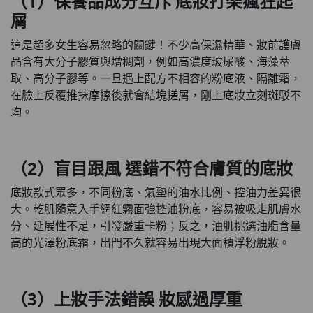
（1）保養品成分互斥 底妝打架瘋狂起
屑
這是超多女生容易忽略的關鍵！不少高保濕精華、妝前護膚
品含有大分子膠質與增稠劑，例如高濃度玻尿酸、海藻萃
取、高分子膠等。一旦遇上配方不相容的粉底液、隔離霜，
在臉上反覆推抹摩擦後就會結塊搓屑，剛上底妝立刻斑駁不
均。
（2）盲目跟風 選錯不符合膚質的底妝
底妝款式眾多，不同粉底、氣墊的油水比例、控油力差異很
大。乾肌隨意入手網紅霧面強控油粉底，容易被吸走肌膚水
分、延展性不足，引發嚴重卡粉；反之，油肌挑選油脂含量
高的光澤粉底霜，出門不久就容易出現大面積浮粉脫妝。
（3）上妝手法錯誤 妝感過厚重