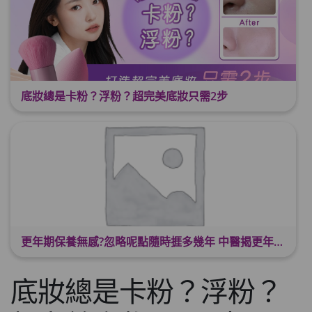
底妝總是卡粉？浮粉？超完美底妝只需2步
更年期保養無感?忽略呢點隨時捱多幾年 中醫揭更年保養關鍵 輕鬆舒適渡過更年期
底妝總是卡粉？浮粉？