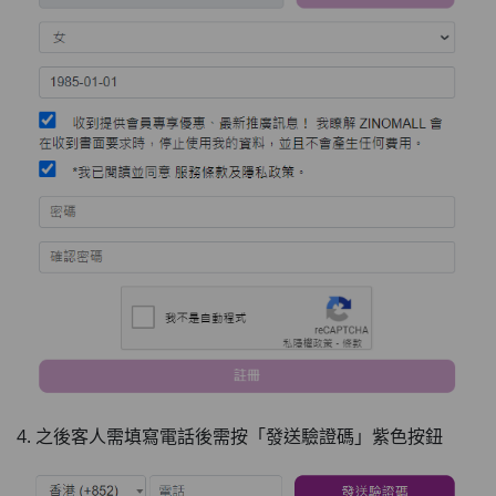
4. 之後客人需填寫電話後需按「發送驗證碼」紫色按鈕