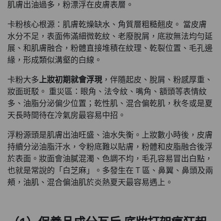
肌膚出油過多，粉漂浮在皮膚表層。
卡粉核心根源：肌膚乾燥缺水、角質層粗糙翹皮。 當皮膚
水分不足，表面佈滿細微乾紋、老廢脫屑，底妝無法均勻延
展、和肌膚融合，粉體直接堆積在紋理、乾裂位置、毛孔邊
緣，形成類似溝壑的白線。
卡粉大多
上妝初期就會浮現
，伴隨起皮、脫屑、粉感厚重、
妝面斑駁。 重災區：眼角、法令紋、嘴角、額頭等表情紋
多、油脂分泌偏少位置；乾性肌、混合偏乾肌，秋冬或是夏
天長時間待在冷氣房最容易中招。
浮粉源頭是肌膚出油旺盛、油水失衡。上妝數小時後，皮膚
持續分泌油脂汗水，令粉底難以貼膚，粉體和皮脂融合後浮
於表面。妝面會油膩混濁、色調不均，毛孔容易冒出白點，
也就是常說的「白芝麻」。多發生在 T 區、鼻翼、鼻頭及兩
頰，油肌、混合偏油肌於炎熱夏天最容易遇上。