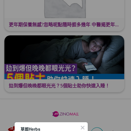
更年期保養無感?忽略呢點隨時捱多幾年 中醫揭更年保養關鍵 輕鬆舒適渡過更年期
攰到爆但晚晚都眼光光？5個貼士助你快速入睡！
草姬Herbs