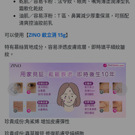
乾肌／容易卡粉：法令紋、眼周、嘴角薄塗潤澤型乳
霜軟化乾紋
油肌／容易浮粉：T 區、鼻翼減少厚重保濕，可搭配
清爽控油妝前乳
可以使用【
ZINO 紋立消 15g
】
特有慕絲質地成分，容易滲透皮膚底層，即時填平細紋皺
紋。
珍貴成份:角鯊烯 增加皮膚彈性
珍貴成份:蟲草腺苷 修復肌膚受損細胞