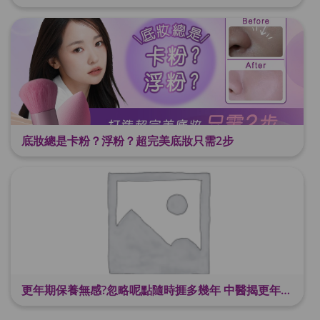
底妝總是卡粉？浮粉？超完美底妝只需2步
更年期保養無感?忽略呢點隨時捱多幾年 中醫揭更年保養關鍵 輕鬆舒適渡過更年期