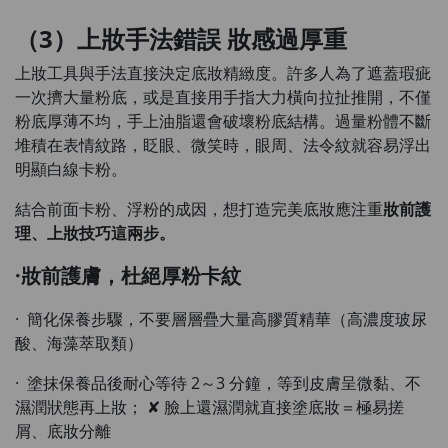
（3）上妝手法錯誤 妝感過厚重
上妝工具與手法直接決定底妝精緻度。許多人為了遮蓋瑕疵
一次擠大量粉底，或是直接用手指大力橫向拉扯推開，不僅
粉底厚薄不均，手上油脂還會破壞粉底結構。過量粉體不斷
堆積在表情紋路，眨眼、微笑時，眼周、法令紋就容易浮出
明顯白線卡粉。
結合前面卡粉、浮粉的成因，想打造完美底妝應注重
妝前護
理、上妝技巧
這兩步。
·妝前護膚，杜絕厚粉卡紋
· 簡化保養步驟，不要層層疊大量高膠質精華（高濃度玻尿
酸、海藻萃取類）
· 塗抹保養品後耐心等待 2～3 分鐘，等到皮膚呈微黏、不
濕潤狀態再上妝； ✘ 臉上還濕潤就直接塗底妝＝極易搓
屑、底妝分離