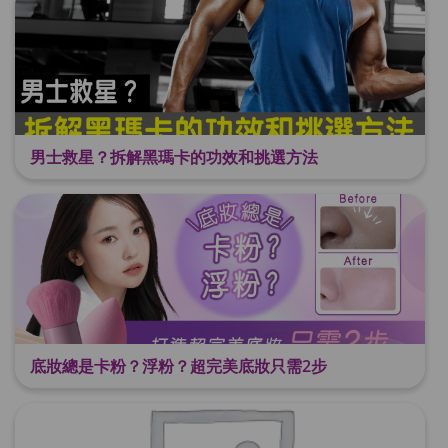
男士救星？拆解黑瑪卡的功效和挑選方法
底妝總是卡粉？浮粉？超完美底妝只需2步