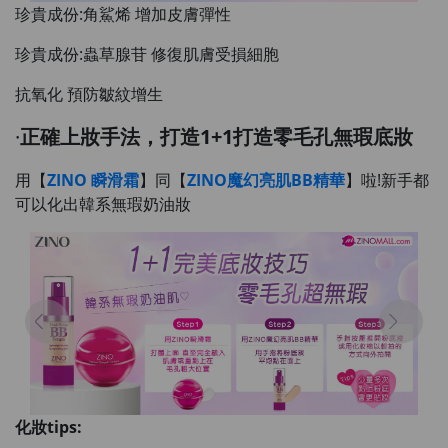
珍貴成份:角鯊烯 增加皮膚彈性
珍貴成份:蟲草腺苷 修復肌膚受損細胞
抗氧化 預防皺紋增生
·
正確上妝手法，打造1+1打造零毛孔無瑕底妝
用【
ZINO 瞬滑霜
】同【
ZINO魔幻亮肌BB精華
】啦!新手都
可以化出韓系無瑕奶油妝
化妝tips: