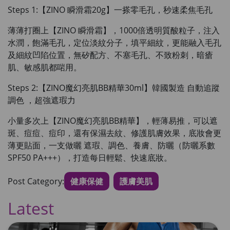
Steps 1:【ZINO 瞬滑霜20g】一搽零毛孔，秒速柔焦毛孔
薄薄打圈上【ZINO 瞬滑霜】，1000倍透明質酸粒子，注入
水潤，飽滿毛孔
，定位淡紋分子，填平細紋，
更能融入毛孔
及細紋凹陷位置
，無矽配方、不塞毛孔、不致粉刺，暗瘡
肌、敏感肌都啱用。
Steps 2:【ZINO魔幻亮肌BB精華30ml】韓國製造 自動追蹤
調色 ，超強遮瑕力
小量多次上【ZINO魔幻亮肌BB精華】，輕薄易推
，可以遮
斑、痘痘、痘印，還有保濕去紋、修護肌膚效果，
底妝會更
薄更貼面
，一支做曬 遮瑕、調色、養膚、防曬（防曬系數
SPF50 PA+++），打造每日輕鬆、快速底妝。
Post Category:
健康保健
護膚美肌
Latest