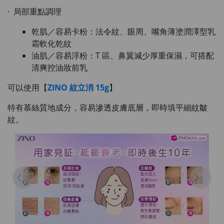
· 局部重點調理
乾肌／容易卡粉：法令紋、眼周、嘴角薄塗潤澤型乳
霜軟化乾紋
油肌／容易浮粉：T 區、鼻翼減少厚重保濕，可搭配
清爽控油妝前乳
可以使用【
ZINO 紋立消 15g
】
特有慕絲質地成分，容易滲透皮膚底層，即時填平細紋皺
紋。