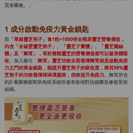
完全吸收。
」
1
成分啟動免疫力黃金鎖匙
而
「草姬靈芝孢子」食1粒=1000倍全棵原靈芝營養價值，
內含「全破壁靈芝孢子」、「靈芝子實體」、「靈芝菌絲
體」及「舞茸」，等於整顆靈芝的營養價值都可以被身體吸
收
。
加入藥引
「
舞茸」靈芝功效全面發揮舞茸就是啟動免疫
力之門的黃金鎖匙，能提升靈芝孢子的吸收度，將其98%靈
芝孢子的功效發揮得淋漓盡致，倍效提升免疫力
。舞茸所含
的β-葡聚糖能幫助免疫系統快速有效地對抗細菌並修複受損
組織。