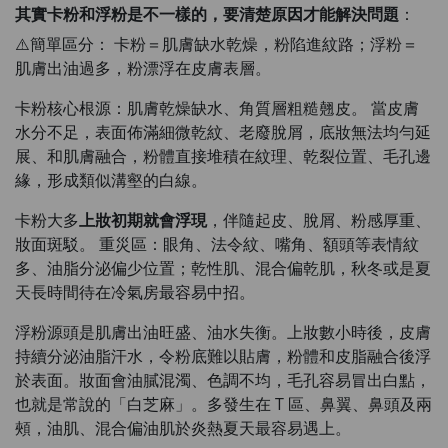
其實卡粉和浮粉是不一樣的，要清楚原因才能解決問題
：
⚠️簡單區分： 卡粉＝肌膚缺水乾燥，粉陷進紋路；浮粉＝
肌膚出油過多，粉漂浮在皮膚表層。
卡粉核心根源：肌膚乾燥缺水、角質層粗糙翹皮。 當皮膚
水分不足，表面佈滿細微乾紋、老廢脫屑，底妝無法均勻延
展、和肌膚融合，粉體直接堆積在紋理、乾裂位置、毛孔邊
緣，形成類似溝壑的白線。
卡粉大多
上妝初期就會浮現
，伴隨起皮、脫屑、粉感厚重、
妝面斑駁。 重災區：眼角、法令紋、嘴角、額頭等表情紋
多、油脂分泌偏少位置；乾性肌、混合偏乾肌，秋冬或是夏
天長時間待在冷氣房最容易中招。
浮粉源頭是肌膚出油旺盛、油水失衡。上妝數小時後，皮膚
持續分泌油脂汗水，令粉底難以貼膚，粉體和皮脂融合後浮
於表面。妝面會油膩混濁、色調不均，毛孔容易冒出白點，
也就是常說的「白芝麻」。多發生在 T 區、鼻翼、鼻頭及兩
頰，油肌、混合偏油肌於炎熱夏天最容易遇上。