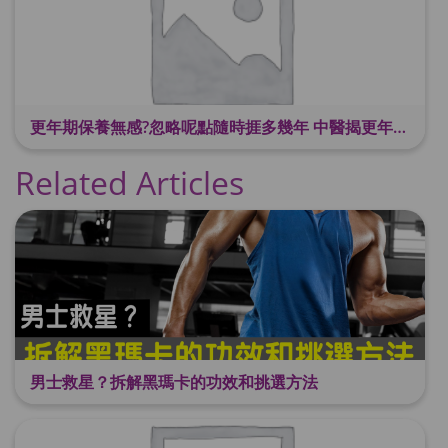
更年期保養無感?忽略呢點隨時捱多幾年 中醫揭更年保養關鍵 輕鬆舒適渡過更年期
Related Articles
男士救星？拆解黑瑪卡的功效和挑選方法