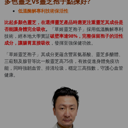
多色靈芝vs靈芝孢子點揀好?
低溫酶解專利技術保活性
比起多顏色靈芝，在選擇靈芝產品時應更注重靈芝其成份是
否能讓身體完全吸收
。
「草姬靈芝孢子」採用低溫酶解專利
技術，經本地大學實証
破壁率達98%，完整保留孢子的活性
成分，讓腸胃直接吸收
，發揮至強保健功效。
「草姬靈芝孢子」其成分更蘊含豐富氨基酸、靈芝多醣體、
三萜類及腺苷等比一般靈芝高75倍，有效促進身體免疫功
能，同時強韌血管、排清垃圾，穩定三高指數，守護心血管
健康。