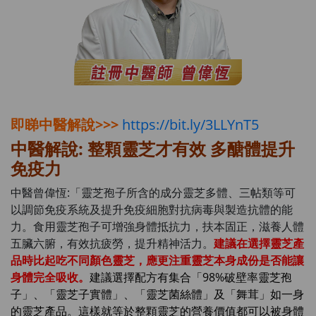
即睇中醫解說>>>
https://bit.ly/3LLYnT5
中醫解說: 整顆靈芝才有效 多醣體提升
免疫力
中醫曾偉恆:「靈芝孢子所含的成分靈芝多體、三帖類等可
以調節免疫系統及提升免疫細胞對抗病毒與製造抗體的能
力。食用靈芝孢子可增強身體抵抗力，扶本固正，滋養人體
五臟六腑，有效抗疲勞，提升精神活力。
建議在選擇靈芝產
品時比起吃不同顏色靈芝，應更注重靈芝本身成份是否能讓
身體完全吸收。
建議選擇配方有集合「98%破壁率靈芝孢
子」、「靈芝子實體」、「靈芝菌絲體」及「舞茸」如一身
的靈芝產品。這樣就等於整顆靈芝的營養價值都可以被身體