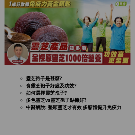
靈芝孢子是甚麼?
食靈芝孢子好處及功效?
如何選擇靈芝孢子?
多色靈芝vs靈芝孢子點揀好?
中醫解說: 整顆靈芝才有效 多醣體提升免疫力