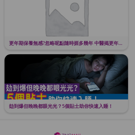
更年期保養無感?忽略呢點隨時捱多幾年 中醫揭更年保養關鍵 輕鬆舒適渡過更年期
攰到爆但晚晚都眼光光？5個貼士助你快速入睡！