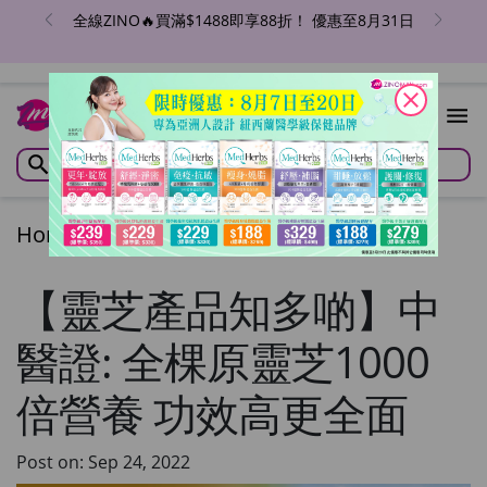
全線ZINO🔥買滿$1488即享88折！ 優惠至8月31日
close
Home
/
Articles
/
Articles
【靈芝產品知多啲】中
醫證: 全棵原靈芝1000
倍營養 功效高更全面
Post on: Sep 24, 2022