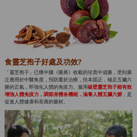
食靈芝孢子好處及功效?
「靈芝孢子」已獲中國《藥典》收載的珍貴中成藥，受到廣
泛應用於中醫角度，預防重於治療，扶本固正，補足五臟六
腑的正氣，即強化人體的免疫力。服用
破壁靈芝孢子能有效
增強人體免疫力，調節身體各機能，滋養人體五臟六腑
，是
促進人體健康和長壽的藥材。