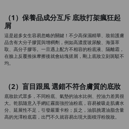
（1）保養品成分互斥 底妝打架瘋狂起
屑
這是超多女生容易忽略的關鍵！不少高保濕精華、妝前護膚
品含有大分子膠質與增稠劑，例如高濃度玻尿酸、海藻萃
取、高分子膠等。一旦遇上配方不相容的粉底液、隔離霜，
在臉上反覆推抹摩擦後就會結塊搓屑，剛上底妝立刻斑駁不
均。
（2）盲目跟風 選錯不符合膚質的底妝
底妝款式眾多，不同粉底、氣墊的油水比例、控油力差異很
大。乾肌隨意入手網紅霧面強控油粉底，容易被吸走肌膚水
分、延展性不足，引發嚴重卡粉；反之，油肌挑選油脂含量
高的光澤粉底霜，出門不久就容易出現大面積浮粉脫妝。