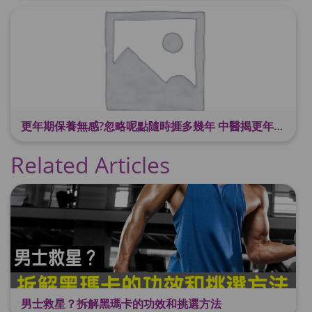
更年期保養無感?忽略呢點隨時捱多幾年 中醫揭更年保養關鍵 輕鬆舒適渡過更年期
Related Articles
男士救星？拆解黑瑪卡的功效和挑選方法