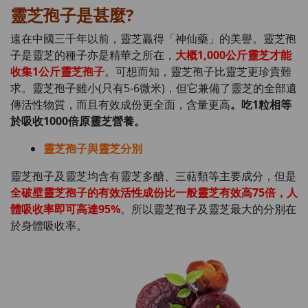
靈芝孢子是甚麼?
遠在中國三千年以前，靈芝贏得「神仙藥」的美譽。靈芝孢
子是靈芝的種子亦是精華之所在，
大概1,000公斤靈芝才能
收集1公斤靈芝孢子
。可想而知，靈芝孢子比靈芝更珍貴難
求。靈芝孢子雖小(只有5-6微米)，但它兼備了靈芝的全部遺
傳活性物質，而且有效成份更全面，含量更高
。吃1粒相等
於吸收1000倍原靈芝營養。
靈芝孢子與靈芝分別
靈芝孢子及靈芝均含有靈芝多醣、三萜類等主要成分，但是
全破壁靈芝孢子的有效活性成份比一般靈芝有效高75倍，人
體吸收率即可高達95%
。所以靈芝孢子及靈芝最大的分別在
於身體吸收率。