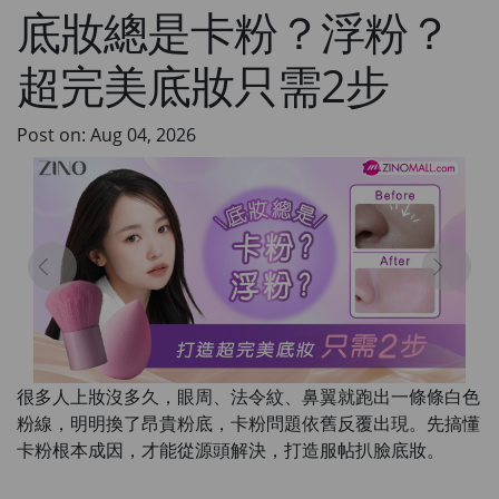
底妝總是卡粉？浮粉？
超完美底妝只需2步
Post on: Aug 04, 2026
很多人上妝沒多久，眼周、法令紋、鼻翼就跑出一條條白色
粉線，明明換了昂貴粉底，卡粉問題依舊反覆出現。先搞懂
卡粉根本成因，才能從源頭解決，打造服帖扒臉底妝。