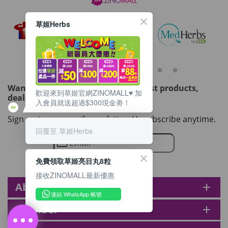
草姬Herbs
Want to get updated on all our latest products,
歡迎來到草姬官網ZINOMALL♥️ 加
deals, events, and promotions?
入會員就送超過$300現金劵！
Sign up to our email newsletter. Unsubscribe anytime.
回覆至 草姬Herbs
免費領取草姬亮目丸8粒
接收ZINOMALL最新優惠
About zinomall
add
連結 WhatsApp 帳號
Member
add