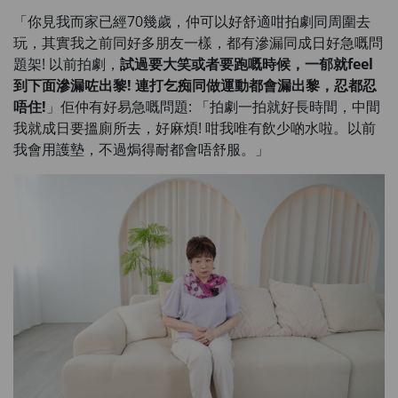
「你見我而家已經70幾歲，仲可以好舒適咁拍劇同周圍去
玩，其實我之前同好多朋友一樣，都有滲漏同成日好急嘅問
題架! 以前拍劇，
試過要大笑或者要跑嘅時候，一郁就feel
到下面滲漏咗出黎! 連打乞痴同做運動都會漏出黎，忍都忍
唔住!
」佢仲有好易急嘅問題: 「拍劇一拍就好長時間，中間
我就成日要搵廁所去，好麻煩! 咁我唯有飲少啲水啦。以前
我會用護墊，不過焗得耐都會唔舒服。」