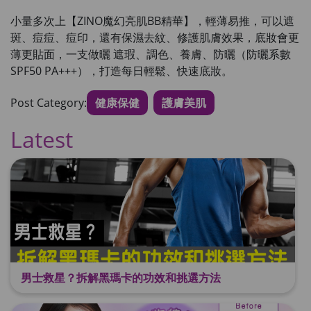
小量多次上【ZINO魔幻亮肌BB精華】，輕薄易推
，可以遮
斑、痘痘、痘印，還有保濕去紋、修護肌膚效果，
底妝會更
薄更貼面
，一支做曬 遮瑕、調色、養膚、防曬（防曬系數
SPF50 PA+++），打造每日輕鬆、快速底妝。
Post Category:
健康保健
護膚美肌
Latest
男士救星？拆解黑瑪卡的功效和挑選方法