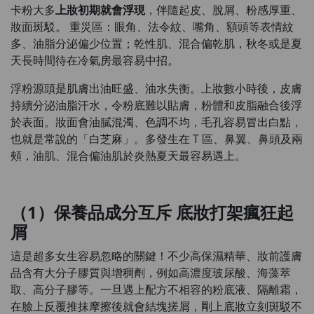
卡粉大多
上妝初期就會浮現
，伴隨起皮、脫屑、粉感厚重、
妝面斑駁。 重災區：眼角、法令紋、嘴角、額頭等表情紋
多、油脂分泌偏少位置；乾性肌、混合偏乾肌，秋冬或是夏
天長時間待在冷氣房最容易中招。
浮粉源頭是肌膚出油旺盛、油水失衡。上妝數小時後，皮膚
持續分泌油脂汗水，令粉底難以貼膚，粉體和皮脂融合後浮
於表面。妝面會油膩混濁、色調不均，毛孔容易冒出白點，
也就是常說的「白芝麻」。多發生在 T 區、鼻翼、鼻頭及兩
頰，油肌、混合偏油肌於炎熱夏天最容易遇上。
（1）保養品成分互斥 底妝打架瘋狂起
屑
這是超多女生容易忽略的關鍵！不少高保濕精華、妝前護膚
品含有大分子膠質與增稠劑，例如高濃度玻尿酸、海藻萃
取、高分子膠等。一旦遇上配方不相容的粉底液、隔離霜，
在臉上反覆推抹摩擦後就會結塊搓屑，剛上底妝立刻斑駁不