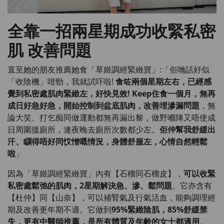
全靠一招兩星期成功收緊私密
肌 改善問題
直至她的朋友推薦她食「草姬調經緊緻寶」:「佢哋話好似
「收陰機」咁勁，我就試吓啦!
食咗兩個星期左右，已經感
覺到私密處肌肉緊緻左，好快見效! Keep住食一個月，無再
成日好急好急，開始控制到盆底肌肉，改善埋滲漏問題
，無
論大笑、打乞痴同做運動都無再漏出黎，做野嗰陣又唔使成
日周圍搵廁所，連夜晚去廁所次數都少左。
佢仲幫我舒緩出
汗、瞓得唔好同忟憎嘅情況，身體舒服左，心情自然輕鬆
啦
」
因為「草姬調經緊緻寶」內有【石榴同石榴皮】，
可以收緊
私密處鬆弛的肌肉，2星期解決急、滲、鬆問題
。它亦含有
【杜仲】同【山奈】，可以補腎氣及行氣活血，能夠調理經
期及改善更年期不適。它做到
95%緊緻陰肌，85%舒緩禁
失，更有中醫師推薦，是所有體質及年齡的女士都適用
。