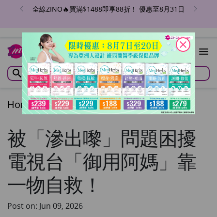
全線ZINO🔥買滿$1488即享88折！ 優惠至8月31日
close
Home
/
Articles
/
Articles
被「滲出嚟」問題困擾
電視台「御用阿媽」靠
一物自救！
Post on: Jun 09, 2026