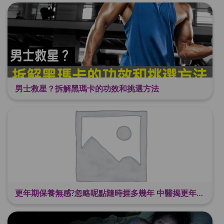
男士救星？拆解黑瑪卡的功效和挑選方法
更年期保養無感?忽略呢點隨時捱多幾年 中醫揭更年保養關鍵 輕鬆舒適渡過更年期