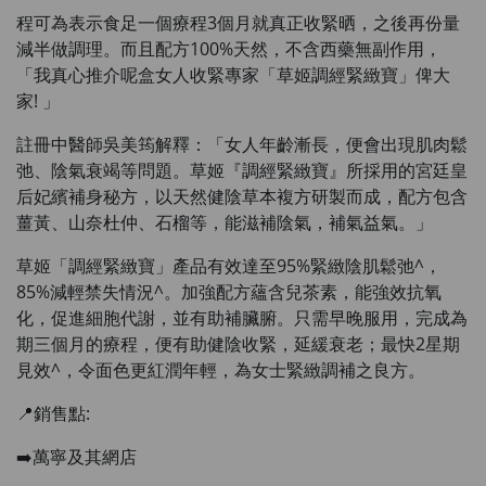
程可為表示食足一個療程3個月就真正收緊晒，之後再份量
減半做調理。而且配方100%天然，不含西藥無副作用，
「我真心推介呢盒女人收緊專家「草姬調經緊緻寶」俾大
家! 」
註冊中醫師吳美筠解釋：「女人年齡漸長，便會出現肌肉鬆
弛、陰氣衰竭等問題。草姬『調經緊緻寶』所採用的宮廷皇
后妃繽補身秘方，以天然健陰草本複方研製而成，配方包含
薑黃、山奈杜仲、石榴等，能滋補陰氣，補氣益氣。」
草姬「調經緊緻寶」產品有效達至95%緊緻陰肌鬆弛^，
85%減輕禁失情況^。加強配方蘊含兒茶素，能強效抗氧
化，促進細胞代謝，並有助補臟腑。只需早晚服用，完成為
期三個月的療程，便有助健陰收緊，延緩衰老；最快2星期
見效^，令面色更紅潤年輕，為女士緊緻調補之良方。
📍銷售點:
➡️萬寧及其網店