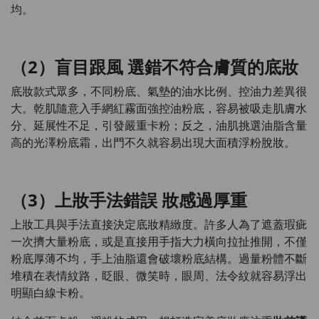
均。
（2）盲目跟風 選錯不符合膚質的底妝
底妝款式眾多，不同粉底、氣墊的油水比例、控油力差異很
大。乾肌隨意入手網紅霧面強控油粉底，容易被吸走肌膚水
分、延展性不足，引發嚴重卡粉；反之，油肌挑選油脂含量
高的光澤粉底霜，出門不久就容易出現大面積浮粉脫妝。
（3）上妝手法錯誤 妝感過厚重
上妝工具與手法直接決定底妝精緻度。許多人為了遮蓋瑕疵
一次擠大量粉底，或是直接用手指大力橫向拉扯推開，不僅
粉底厚薄不均，手上油脂還會破壞粉底結構。過量粉體不斷
堆積在表情紋路，眨眼、微笑時，眼周、法令紋就容易浮出
明顯白線卡粉。