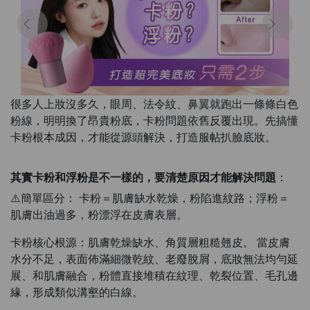
很多人上妝沒多久，眼周、法令紋、鼻翼就跑出一條條白色
粉線，明明換了昂貴粉底，卡粉問題依舊反覆出現。先搞懂
卡粉根本成因，才能從源頭解決，打造服帖扒臉底妝。
其實卡粉和浮粉是不一樣的，要清楚原因才能解決問題
：
⚠️簡單區分： 卡粉＝肌膚缺水乾燥，粉陷進紋路；浮粉＝
肌膚出油過多，粉漂浮在皮膚表層。
卡粉核心根源：肌膚乾燥缺水、角質層粗糙翹皮。 當皮膚
水分不足，表面佈滿細微乾紋、老廢脫屑，底妝無法均勻延
展、和肌膚融合，粉體直接堆積在紋理、乾裂位置、毛孔邊
緣，形成類似溝壑的白線。