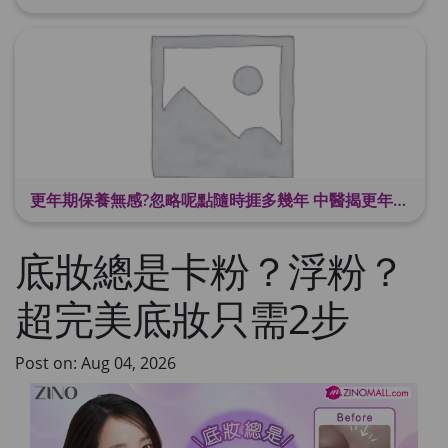
更年期保養無感?忽略呢點隨時捱多幾年 中醫揭更年保養關鍵 輕鬆舒適渡過更年期
底妝總是卡粉？浮粉？
超完美底妝只需2步
Post on: Aug 04, 2026