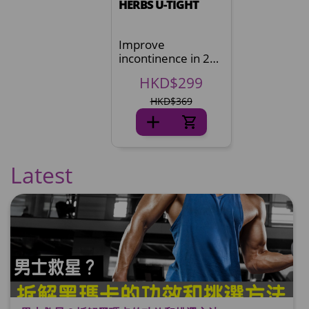
HERBS U-TIGHT
Improve
incontinence in 2
weeks^
HKD$299
HKD$369
Latest