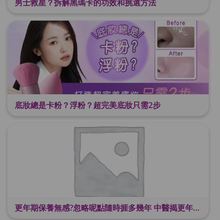
男士救星？拆解黑瑪卡的功效和挑選方法
底妝總是卡粉？浮粉？超完美底妝只需2步
更年期保養無感?忽略呢點隨時捱多幾年 中醫揭更年保養關鍵 輕鬆舒適渡過更年期