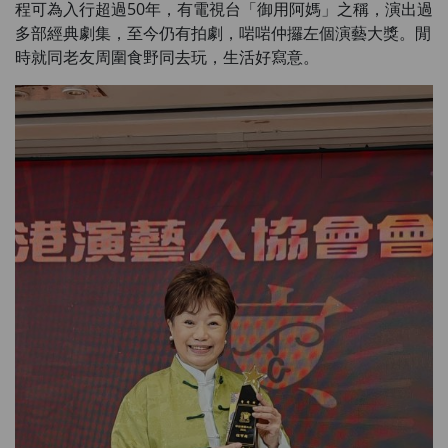
程可為入行超過50年，有電視台「御用阿媽」之稱，演出過
多部經典劇集，至今仍有拍劇，啱啱仲攞左個演藝大獎。閒
時就同老友周圍食野同去玩，生活好寫意。