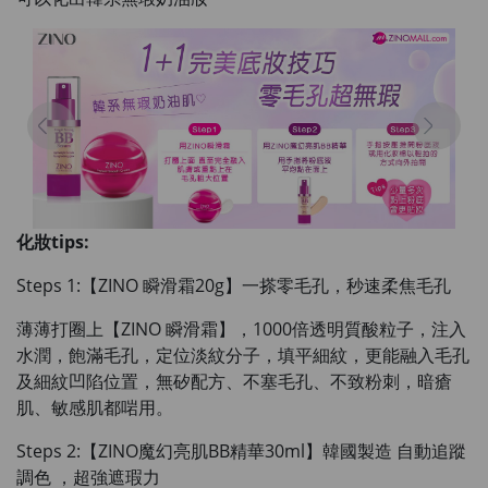
化妝tips:
Steps 1:【ZINO 瞬滑霜20g】一搽零毛孔，秒速柔焦毛孔
薄薄打圈上【ZINO 瞬滑霜】，1000倍透明質酸粒子，注入
水潤，飽滿毛孔
，定位淡紋分子，填平細紋，
更能融入毛孔
及細紋凹陷位置
，無矽配方、不塞毛孔、不致粉刺，暗瘡
肌、敏感肌都啱用。
Steps 2:【ZINO魔幻亮肌BB精華30ml】韓國製造 自動追蹤
調色 ，超強遮瑕力