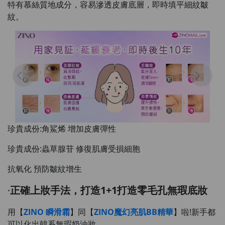
特有慕絲質地成分，容易滲透皮膚底層，即時填平細紋皺
紋。
珍貴成份:角鯊烯 增加皮膚彈性
珍貴成份:蟲草腺苷 修復肌膚受損細胞
抗氧化 預防皺紋增生
·
正確上妝手法，打造1+1打造零毛孔無瑕底妝
用【
ZINO 瞬滑霜
】同【
ZINO魔幻亮肌BB精華
】啦!新手都
可以化出韓系無瑕奶油妝