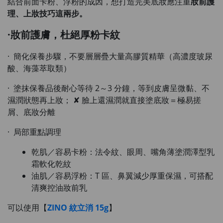
結合前面卡粉、浮粉的成因，想打造完美底妝應注重
妝前護
理、上妝技巧
這兩步。
·妝前護膚，杜絕厚粉卡紋
· 簡化保養步驟，不要層層疊大量高膠質精華（高濃度玻尿
酸、海藻萃取類）
· 塗抹保養品後耐心等待 2～3 分鐘，等到皮膚呈微黏、不
濕潤狀態再上妝； ✘ 臉上還濕潤就直接塗底妝＝極易搓
屑、底妝分離
· 局部重點調理
乾肌／容易卡粉：法令紋、眼周、嘴角薄塗潤澤型乳
霜軟化乾紋
油肌／容易浮粉：T 區、鼻翼減少厚重保濕，可搭配
清爽控油妝前乳
可以使用【
ZINO 紋立消 15g
】