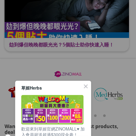
攰到爆但晚晚都眼光光？5個貼士助你快速入睡！
草姬Herbs
Want to get updated on all our latest products,
歡迎來到草姬官網ZINOMALL♥️ 加
deals, events, and promotions?
入會員就送超過$300現金劵！