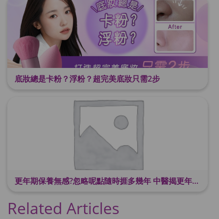
底妝總是卡粉？浮粉？超完美底妝只需2步
更年期保養無感?忽略呢點隨時捱多幾年 中醫揭更年保養關鍵 輕鬆舒適渡過更年期
Related Articles