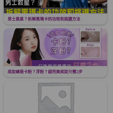
男士救星？拆解黑瑪卡的功效和挑選方法
底妝總是卡粉？浮粉？超完美底妝只需2步