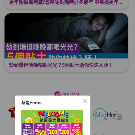
更年期保養無感?忽略呢點隨時捱多幾年 中醫揭更年保養關鍵 輕鬆舒適渡過更年期
攰到爆但晚晚都眼光光？5個貼士助你快速入睡！
草姬Herbs