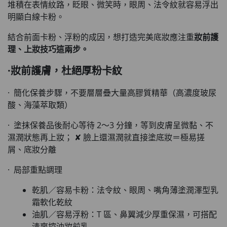
堆積在表情紋路，眨眼、微笑時，眼周、法令紋就容易浮出
明顯白線卡粉。
結合前面卡粉、浮粉的成因，想打造完美底妝應注重
妝前護
理、上妝技巧
這兩步。
·妝前護膚，杜絕厚粉卡紋
· 簡化保養步驟，不要層層疊大量高膠質精華（高濃度玻尿
酸、海藻萃取類）
· 塗抹保養品後耐心等待 2～3 分鐘，等到皮膚呈微黏、不
濕潤狀態再上妝； ✘ 臉上還濕潤就直接塗底妝＝極易搓
屑、底妝分離
· 局部重點調理
乾肌／容易卡粉：法令紋、眼周、嘴角薄塗潤澤型乳
霜軟化乾紋
油肌／容易浮粉：T 區、鼻翼減少厚重保濕，可搭配
清爽控油妝前乳