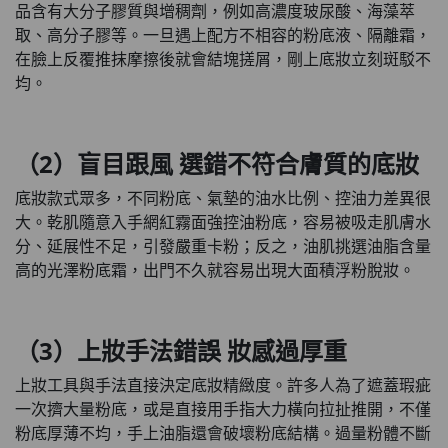
品含有大分子膠質與增稠劑，例如高濃度玻尿酸、海藻萃
取、高分子膠等。一旦遇上配方不相容的粉底液、隔離霜，
在臉上反覆推抹摩擦後就會結塊搓屑，剛上底妝立刻斑駁不
均。
（2）盲目跟風 選錯不符合膚質的底妝
底妝款式眾多，不同粉底、氣墊的油水比例、控油力差異很
大。乾肌隨意入手網紅霧面強控油粉底，容易被吸走肌膚水
分、延展性不足，引發嚴重卡粉；反之，油肌挑選油脂含量
高的光澤粉底霜，出門不久就容易出現大面積浮粉脫妝。
（3）上妝手法錯誤 妝感過厚重
上妝工具與手法直接決定底妝精緻度。許多人為了遮蓋瑕疵
一次擠大量粉底，或是直接用手指大力橫向拉扯推開，不僅
粉底厚薄不均，手上油脂還會破壞粉底結構。過量粉體不斷