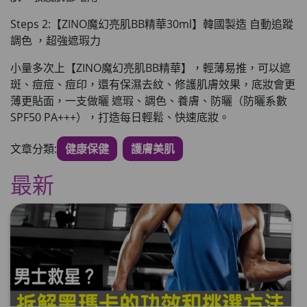
Steps 2:【ZINO魔幻亮肌BB精華30ml】韓國製造 自動追蹤
調色 ，超強遮瑕力
小量多次上【ZINO魔幻亮肌BB精華】，輕薄易推
，可以遮
斑、痘痘、痘印，還有保濕去紋、修護肌膚效果，
底妝會更
薄更貼面
，一支做曬 遮瑕、調色、養膚、防曬（防曬系數
SPF50 PA+++），打造每日輕鬆、快速底妝。
文章分類:
健康保健
護膚美肌
最新