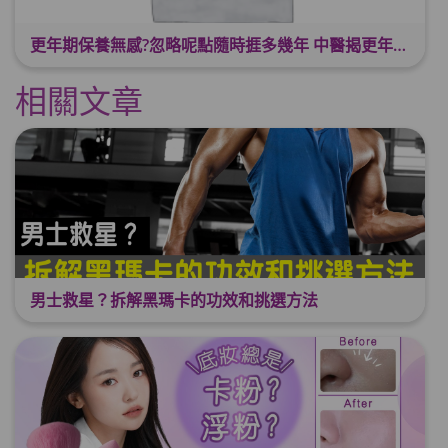
更年期保養無感?忽略呢點隨時捱多幾年 中醫揭更年保養關鍵 輕鬆舒適渡過更年期
相關文章
男士救星？拆解黑瑪卡的功效和挑選方法