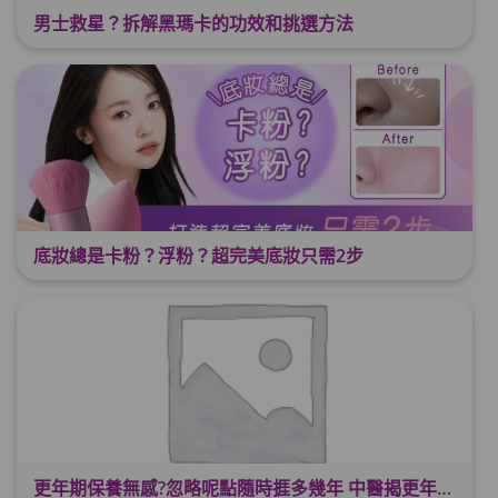
男士救星？拆解黑瑪卡的功效和挑選方法
底妝總是卡粉？浮粉？超完美底妝只需2步
更年期保養無感?忽略呢點隨時捱多幾年 中醫揭更年保養關鍵 輕鬆舒適渡過更年期