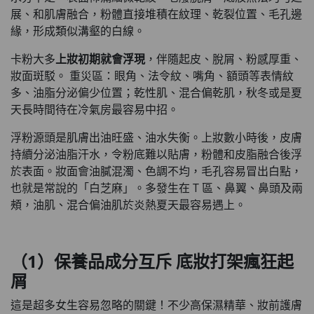
展、和肌膚融合，粉體直接堆積在紋理、乾裂位置、毛孔邊
緣，形成類似溝壑的白線。
卡粉大多
上妝初期就會浮現
，伴隨起皮、脫屑、粉感厚重、
妝面斑駁。 重災區：眼角、法令紋、嘴角、額頭等表情紋
多、油脂分泌偏少位置；乾性肌、混合偏乾肌，秋冬或是夏
天長時間待在冷氣房最容易中招。
浮粉源頭是肌膚出油旺盛、油水失衡。上妝數小時後，皮膚
持續分泌油脂汗水，令粉底難以貼膚，粉體和皮脂融合後浮
於表面。妝面會油膩混濁、色調不均，毛孔容易冒出白點，
也就是常說的「白芝麻」。多發生在 T 區、鼻翼、鼻頭及兩
頰，油肌、混合偏油肌於炎熱夏天最容易遇上。
（1）保養品成分互斥 底妝打架瘋狂起
屑
這是超多女生容易忽略的關鍵！不少高保濕精華、妝前護膚