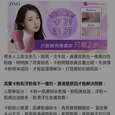
很多人上妝沒多久，眼周、法令紋、鼻翼就跑出一條條白色
粉線，明明換了昂貴粉底，卡粉問題依舊反覆出現。先搞懂
卡粉根本成因，才能從源頭解決，打造服帖扒臉底妝。
其實卡粉和浮粉是不一樣的，要清楚原因才能解決問題
：
⚠️簡單區分： 卡粉＝肌膚缺水乾燥，粉陷進紋路；浮粉＝
肌膚出油過多，粉漂浮在皮膚表層。
卡粉核心根源：肌膚乾燥缺水、角質層粗糙翹皮。 當皮膚
水分不足，表面佈滿細微乾紋、老廢脫屑，底妝無法均勻延