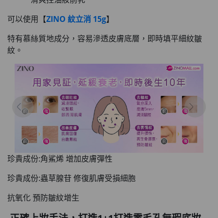
可以使用【
ZINO 紋立消 15g
】
特有慕絲質地成分，容易滲透皮膚底層，即時填平細紋皺
紋。
珍貴成份:角鯊烯 增加皮膚彈性
珍貴成份:蟲草腺苷 修復肌膚受損細胞
抗氧化 預防皺紋增生