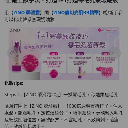
·
正確上妝手法，打造1+1打造零毛孔無瑕底妝
用【
ZINO 瞬滑霜
】同【
ZINO魔幻亮肌BB精華
】啦!新手都
可以化出韓系無瑕奶油妝
化妝tips:
Steps 1:【ZINO 瞬滑霜20g】一搽零毛孔，秒速柔焦毛孔
薄薄打圈上【ZINO 瞬滑霜】，1000倍透明質酸粒子，注入
水潤，飽滿毛孔
，定位淡紋分子，填平細紋，
更能融入毛孔
及細紋凹陷位置
，無矽配方、不塞毛孔、不致粉刺，暗瘡
肌、敏感肌都啱用。