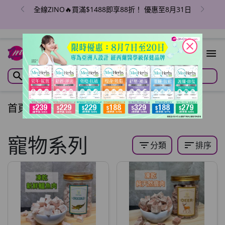
全線ZINO🔥買滿$1488即享88折！ 優惠至8月31日
close
首頁
/
寵物系列
寵物系列
filter_list
sort
分類
排序