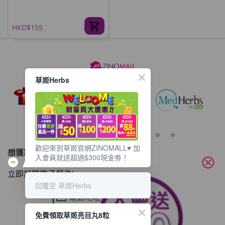
HKD$155
草姬Herbs
歡迎來到草姬官網ZINOMALL♥️ 加
想獲取最新的優惠資訊？
入會員就送超過$300現金劵！
cancel
立即訂閱電子郵件!
回覆至 草姬Herbs
免費領取草姬亮目丸8粒