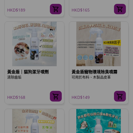
HKD$189
HKD$165
黃金盾｜貓狗潔牙噴劑
黃金盾寵物環境除臭噴霧
清除齒垢
可用於布料、木製品皮革
HKD$168
HKD$149