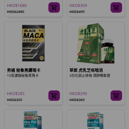
HKD$1680
HKD$309
HKD$2480
HKD$499
男補 秘魯黑鑽瑪卡
草姬 虎乳芝咳喘消
15倍濃縮秘魯黑瑪卡
3日化痰止咳喘 潤肺暢氣管
HKD$285
HKD$299
HKD$359
HKD$369