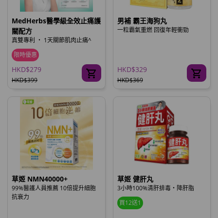
MedHerbs醫學級全效止痛護
男補 霸王海狗丸
一粒霸氣重燃 回復年輕衝勁
關配方
真雙專利 ‧ 1天關節肌肉止痛^
限時優惠
HKD$279
HKD$329
HKD$399
HKD$369
草姬 NMN40000+
草姬 健肝丸
99%醫護人員推薦 10倍提升細胞
3小時100%清肝排毒‧降肝脂
抗衰力
買12送1