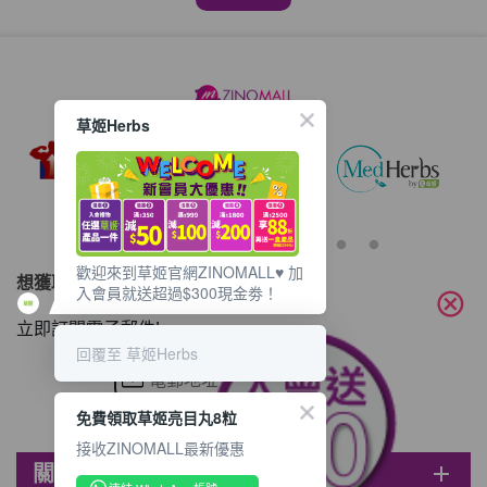
草姬Herbs
歡迎來到草姬官網ZINOMALL♥️ 加
想獲取最新的優惠資訊？
入會員就送超過$300現金劵！
cancel
立即訂閱電子郵件!
回覆至 草姬Herbs
免費領取草姬亮目丸8粒
接收ZINOMALL最新優惠
關於ZINOMALL
add