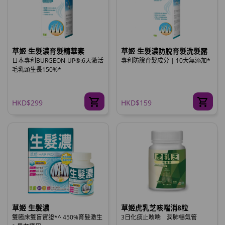
草姬 生髮濃育髮精華素
草姬 生髮濃防脫育髮洗髮露
日本專利BURGEON-UP®:6天激活
專利防脫育髮成分 | 10大無添加*
毛乳頭生長150%*
HKD$299
HKD$159
草姬 生髮濃
草姬虎乳芝咳喘消8粒
雙臨床雙盲實證*^ 450%育髮激生
3日化痰止咳喘 潤肺暢氣管