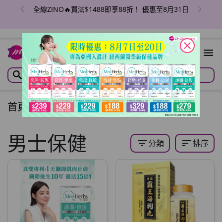
全線ZINO🔥買滿$1488即享88折！ 優惠至8月31日
close
首頁
/
男士保健
男士保健
filter_list
sort
分類
排序