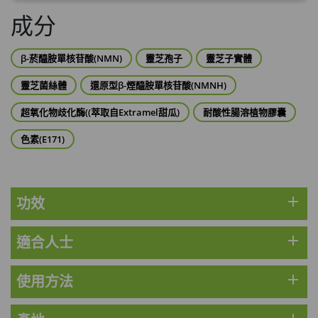
此商品最多可加購1件
成分
HKD$99
加入購物車
β-菸醯胺單核苷酸(NMN)
靈芝孢子
靈芝子實體
草姬 調經緊緻寶(27年2月到期)
此商品最多可加購1件
靈芝菌絲體
還原型β-煙醯胺單核苷酸(NMNH)
HKD$169
加入購物車
超氧化物歧化酶((萃取自Extramel甜瓜)
耐酸性腸溶植物膠囊
HKD$369
色素(E171)
男補精力丸5:1 (到期日2028年1月)
此商品最多可加購1件
HKD$169
加入購物車
HKD$449
add
功效
理膚泉 無香大哥大防曬 50ml (2027年4
add
適合人士
月)
此商品最多可加購1件
HKD$88
add
使用方法
加入購物車
HKD$145