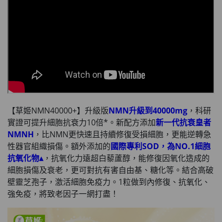
【草姬NMN40000+】升級版
NMN升級到40000mg
，科研
實證可提升細胞抗衰力10倍*。新配方添加
新一代抗衰皇者
NMNH
，比NMN更快速且持續修復受損細胞，更能逆轉急
性器官組織損傷。額外添加的
國際專利SOD，為NO.1細胞
抗氧化物▴
，抗氧化力遠超白藜蘆醇，能修復因氧化造成的
細胞損傷及衰老，更可對抗有害自由基、糖化等。結合高破
壁靈芝孢子，激活細胞免疫力。1粒做到內修復、
抗氧化、
強免疫，將致老因子一網打盡！