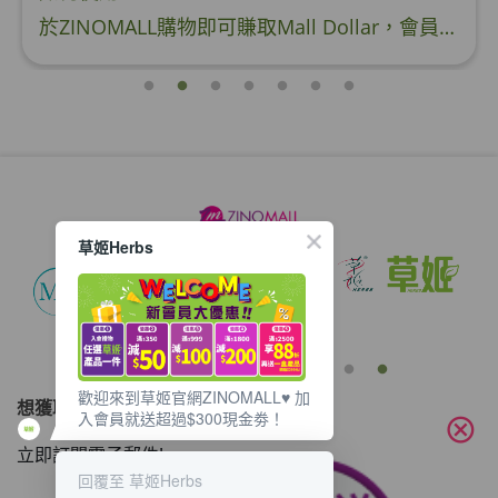
於ZINOMALL購物即可賺取Mall Dollar，會員每次購物折實後每滿HK$100，即可賺取$5 Mall Dollar回贈。Mall Dollar 將會於訂單派送成功後7-14個工作天內自動加至客人户口。下次購物時，每 $1 Mall Dollar 即可當 HK$1 使用。 Step 1 請輸入電郵及密碼後按【登入】或直接連結Facebook 登入 Step 2 挑選合適貨品後，輸入購買數量，然後按【加入購物車】 Step 3 按一下右上角的購物車圖案 ,
草姬Herbs
歡迎來到草姬官網ZINOMALL♥️ 加
想獲取最新的優惠資訊？
入會員就送超過$300現金劵！
cancel
立即訂閱電子郵件!
回覆至 草姬Herbs