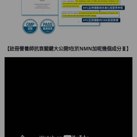
【註冊營養師抗衰關鍵大公開❗在於NMN加呢幾個成分🧬】