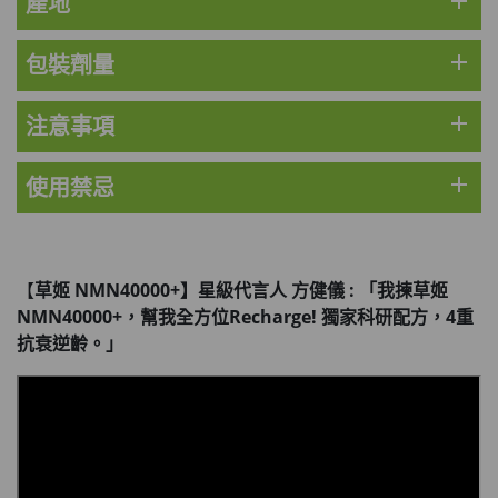
add
產地
Round Lab 白樺樹水份防曬霜 50ml
(到期日2027年2月)
add
包裝劑量
此商品最多可加購1件
HKD$85
加入購物車
HKD$145
add
注意事項
add
使用禁忌
【
草姬 NMN40000+】星級代言人 方健儀 : 「我揀草姬
NMN40000+，幫我全方位Recharge! 獨家科研配方，4重
抗衰逆齡。」