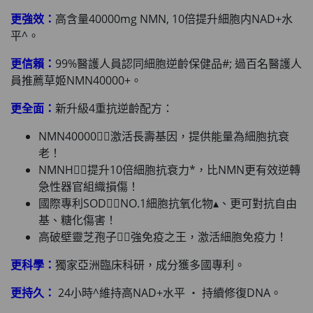
更強效：
高含量40000mg NMN, 10倍提升細胞内NAD+水
平^。
更信賴：
99%醫護人員認同細胞逆齡保健品#; 過百名醫護人
員推薦草姬NMN40000+。
更全面：
新升級4重抗逆齡配方：
NMN40000👉🏻激活長壽基因，提供能量為細胞抗衰
老！
NMNH👉🏻提升10倍細胞抗衰力*，比NMN更有效逆轉
急性器官組織損傷！
國際專利SOD👉🏻NO.1細胞抗氧化物▴、更可對抗自由
基、糖化傷害！
高破壁靈芝孢子👉🏻強免疫之王，激活細胞免疫力！
更科學：
獨家亞洲臨床科研，成分獲多國專利。
更持久：
24小時^維持高NAD+水平 ‧ 持續修復DNA。