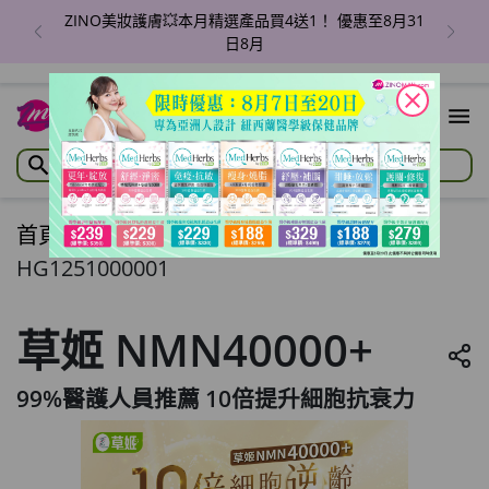
ZINO美妝護膚💥本月精選產品買4送1！ 優惠至8月31
日8月
close
首頁
/
草姬 NMN40000+
HG1251000001
草姬 NMN40000+
99%醫護人員推薦 10倍提升細胞抗衰力