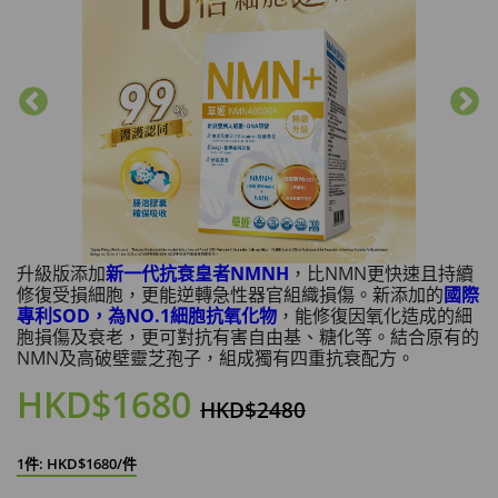
升級版添加
新一代抗衰皇者NMNH
，比NMN更快速且持續
修復受損細胞，更能逆轉急性器官組織損傷。新添加的
國際
專利SOD，為NO.1細胞抗氧化物
，能修復因氧化造成的細
胞損傷及衰老，更可對抗有害自由基、糖化等。結合原有的
NMN及高破壁靈芝孢子，組成獨有四重抗衰配方。
HKD$1680
HKD$2480
1件: HKD$1680/件