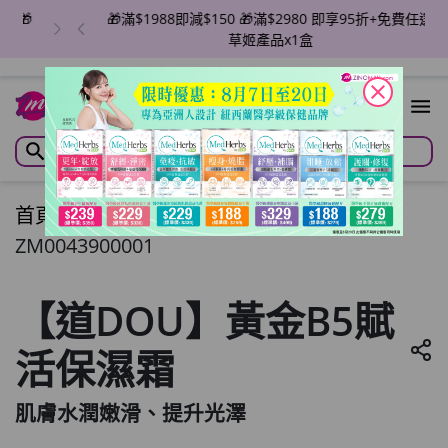
🎁滿$1988即減$150 🎁滿$2980 即享95折+免費任選
草姬產品x1盒
close
首頁
/
【道DOU】黃金B5賦活保濕霜
ZM0043900001
【道DOU】黃金B5賦
活保濕霜
肌膚水潤嫩滑、提升光澤