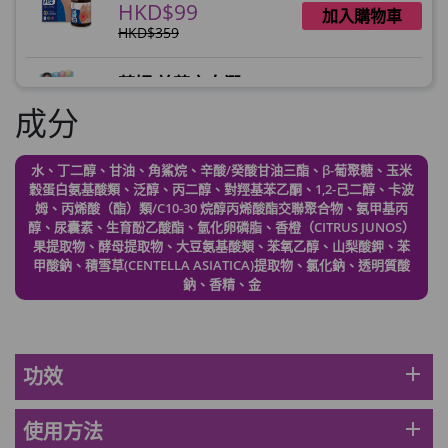
HKD$99
加入購物車
HKD$359
草姬 益菌之白潤
此商品最多可加購1件
成分
HKD$99
加入購物車
水、丁二醇、甘油、角鯊烷、辛酸/癸酸甘油三酯、β-葡聚糖、玉米
草姬 調經緊緻寶(27年2月到期)
穀蛋白氨基酸類、泛醇、丙二醇、對羥基苯乙酮、1,2-己二醇、卡波
此商品最多可加購1件
姆、丙烯酸（酯）類/C10-30 烷醇丙烯酸酯交聯聚合物、氨甲基丙
HKD$169
醇、尿囊素、生育酚乙酸酯、氫化卵磷脂、香橙（CITRUS JUNOS）
加入購物車
果提取物、酵母提取物、大豆氨基酸類、苯氧乙醇、山梨酸鉀、苯
HKD$369
甲酸鈉、積雪草(CENTELLA ASIATICA)提取物、氯化鈉、透明質酸
鈉、香精、金
男補精力丸5:1 (到期日2028年1月)
此商品最多可加購1件
HKD$169
加入購物車
HKD$449
add
功效
理膚泉 無香大哥大防曬 50ml (2027年4
add
使用方法
月)