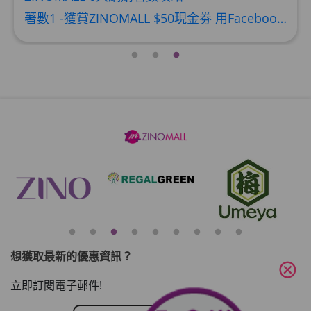
著數1 -獲賞ZINOMALL $50現金劵 用Facebook或Email 成功登記做ZINOMALL網購會員，$50現金劵會自動加入閣下ZINOMALL的賬戶，單次購物滿$350，網上付款時即可使用$50優惠劵，只可使用一次。 著數2- 新會員購物滿$680(折實)即減$80, 再送豐富迎新禮物 【迎新禮物優惠劵】會自動加入閣下ZINOMALL的賬戶，新會員單次購物滿$680(折實)，網上付款時使用優惠劵，即減$80及送神秘迎新禮物。 著數3- 新會員購物滿$1088(折實)即減$150, 再送
想獲取最新的優惠資訊？
cancel
立即訂閱電子郵件!