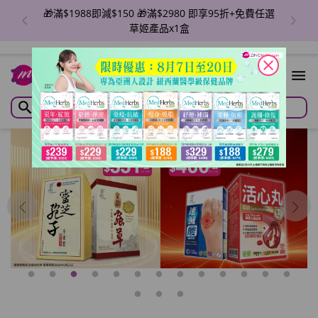
🎁滿$1988即減$150 🎁滿$2980 即享95折+免費任選
草姬產品x1盒
close