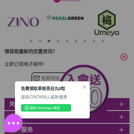
$80, 再送豐富迎新禮物 【迎新禮物優惠
劵】會自動加入閣下ZINOMALL的賬戶，新
會員單次購物滿$680(折實)，網上付款時使
用優惠劵，即減$80及送神秘迎新禮物。 著
數3- 新會員購物滿$1088(折實)即減$150,
再送
想获取最新的优惠资讯？
cancel
立即订阅电子邮件!
免費領取草姬亮目丸8粒
接收ZINOMALL最新優惠
关于ZINOMALL
add
連結 WhatsApp 帳號
会员
add
客户服务
add