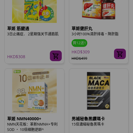
草姬 筋腱通
草姬健肝丸
3日止痛症． 2星期强关节通筋肌
3小时100%清肝排毒‧降肝脂
買12送1
HKD$309
HKD$308
HKD$499
草姬 NMN40000+
男補秘魯黑鑽瑪卡
NMN天花板：革新NMNH+专利
15倍濃縮秘魯黑瑪卡
SOD ‧ 10倍细胞逆龄^