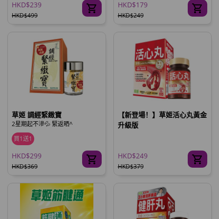
HKD$239
HKD$179
HKD$499
HKD$249
草姬 調經緊緻寶
【新登場！】草姬活心丸黃金
2星期起不滲💦 緊返晒^
升級版
買1送1
HKD$299
HKD$249
HKD$369
HKD$379