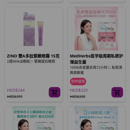
ZINO 雙A多肽緊緻眼霜 15克
MedHerbs医学级周期私密护
2週96%淡眼紋▷ 緊緻提拉眼周
理益生菌
100%杀恶菌长效72小时△ 私密清
爽真断尾
限時優惠
HKD$244
HKD$229
HKD$399
HKD$330