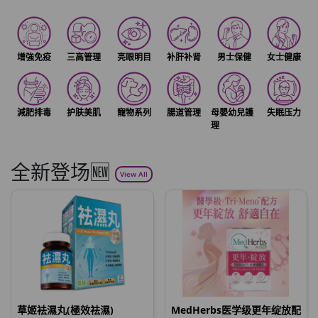
增強免疫
三高管理
亮眼明目
补肝补肾
男士保健
女士健康
減肥排毒
护肤美肌
寵物系列
腸道管理
母嬰幼兒護
失眠压力
理
全新登场🆕
View All
草姬袪濕丸(極效祛濕)
MedHerbs医学级更年绽放配