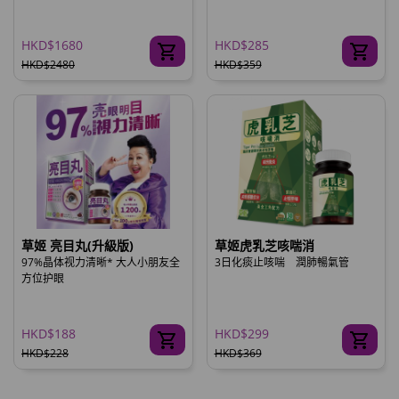
HKD$1680
HKD$285
HKD$2480
HKD$359
草姬 亮目丸(升級版)
草姬虎乳芝咳喘消
97%晶体视力清晰* 大人小朋友全
3日化痰止咳喘 潤肺暢氣管
方位护眼
HKD$188
HKD$299
HKD$228
HKD$369