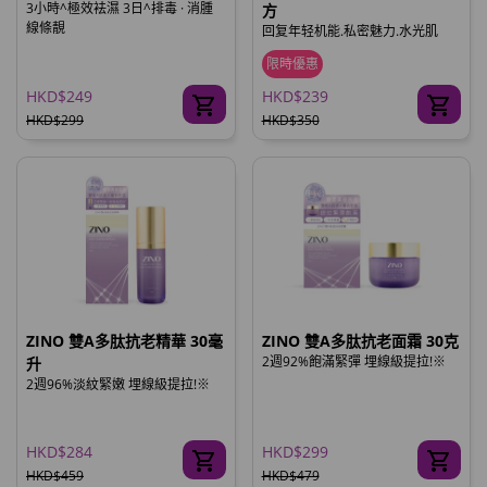
3小時^極效袪濕 3日^排毒 · 消腫
方
線條靚
回复年轻机能.私密魅力.水光肌
限時優惠
HKD$249
HKD$239
HKD$299
HKD$350
ZINO 雙A多肽抗老精華 30毫
ZINO 雙A多肽抗老面霜 30克
2週92%飽滿緊彈 埋線級提拉!※
升
2週96%淡紋緊嫩 埋線級提拉!※
HKD$284
HKD$299
HKD$459
HKD$479