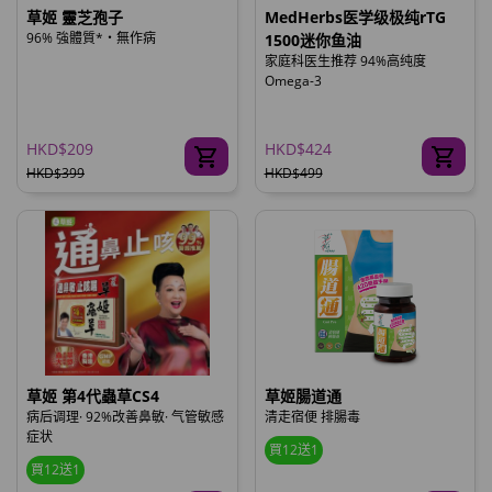
草姬 靈芝孢子
MedHerbs医学级极纯rTG
96% 強體質*‧無作病
1500迷你鱼油
家庭科医生推荐 94%高纯度
Omega-3
HKD$209
HKD$424
HKD$399
HKD$499
草姬 第4代蟲草CS4
草姬腸道通
病后调理· 92%改善鼻敏· 气管敏感
清走宿便 排腸毒
症状
買12送1
買12送1