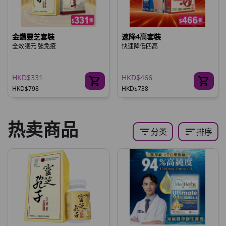
金鑽靈芝套裝
速降4高套裝
全效護元 強免疫
快速降低四高
HKD$331
HKD$466
HKD$798
HKD$738
热卖商品
filter_list
sort
分类
排序