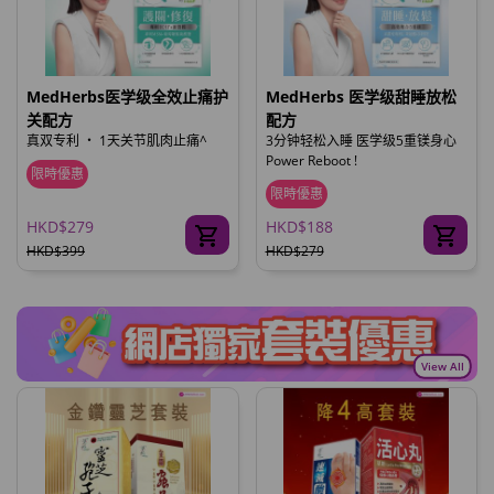
MedHerbs医学级全效止痛护
MedHerbs 医学级甜睡放松
关配方
配方
真双专利 ‧ 1天关节肌肉止痛^
3分钟轻松入睡 医学级5重镁身心
Power Reboot !
限時優惠
限時優惠
HKD$279
HKD$188
HKD$399
HKD$279
View All