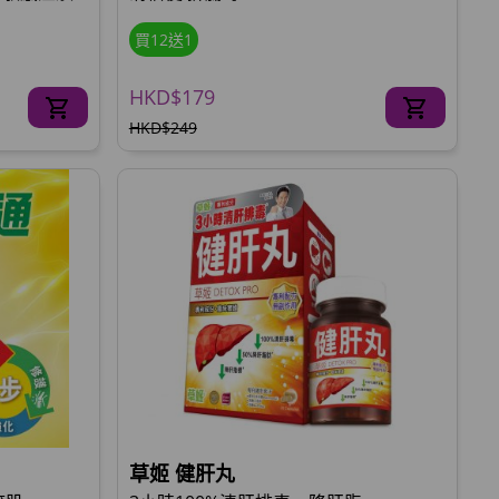
買12送1
HKD$179
HKD$249
草姬 健肝丸