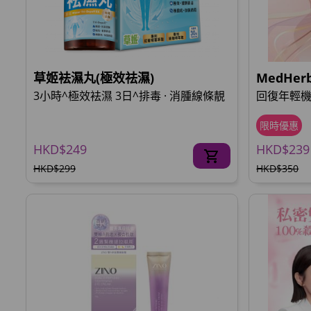
草姬袪濕丸(極效祛濕)
MedHe
3小時^極效袪濕 3日^排毒 · 消腫線條靚
回復年輕機
限時優惠
HKD$249
HKD$239
HKD$299
HKD$350