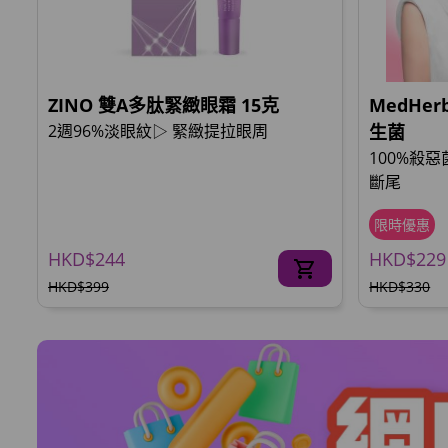
ZINO 雙A多肽緊緻眼霜 15克
MedHe
2週96%淡眼紋▷ 緊緻提拉眼周
生菌
100%殺
斷尾
限時優惠
HKD$244
HKD$229
HKD$399
HKD$330