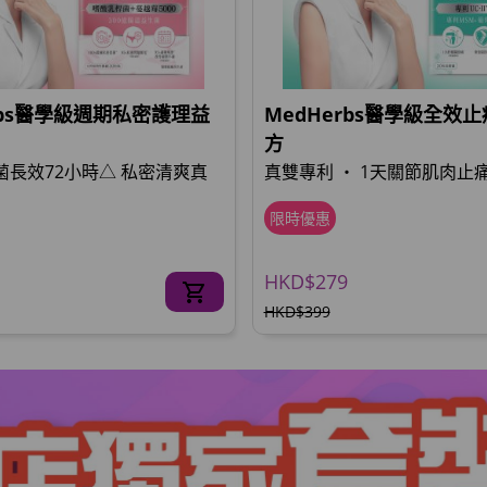
rbs醫學級週期私密護理益
MedHerbs醫學級全效
方
惡菌長效72小時△ 私密清爽真
真雙專利 ‧ 1天關節肌肉止痛
限時優惠
HKD$279
HKD$399