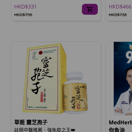
HKD$331
HKD$466
HKD$798
HKD$738
草姬 靈芝孢子
MedHer
註冊中醫推薦．強免疫之王👑
你魚油