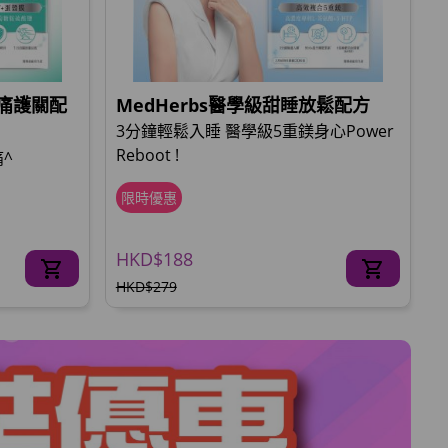
止痛護關配
MedHerbs醫學級甜睡放鬆配方
3分鐘輕鬆入睡 醫學級5重鎂身心Power
Reboot !
^
限時優惠
HKD$188
HKD$279