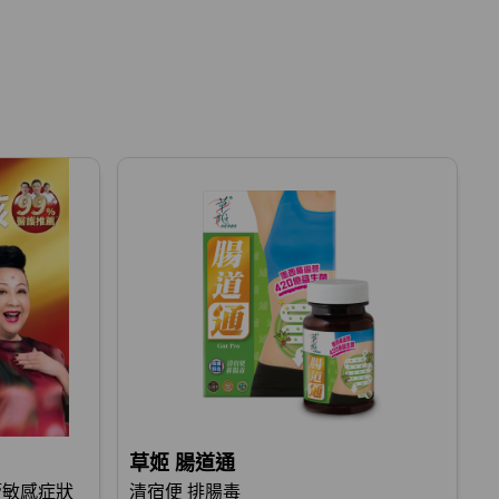
草姬 腸道通
氣管敏感症狀
清宿便 排腸毒