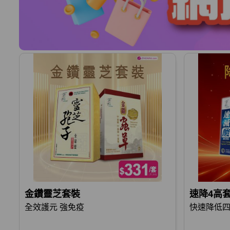
金鑽靈芝套裝
速降4高
全效護元 強免疫
快速降低