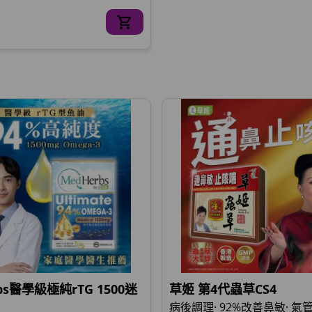
bs醫學級極純rTG 1500迷
草姬 第4代蟲草CS4
病後調理· 92%改善鼻敏· 