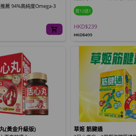
薦 94%高純度Omega-3
買12送1
HKD$239
HKD$499
丸(黃金升級版)
草姬 筋腱通