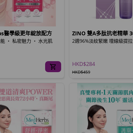
rbs醫學級更年綻放配方
ZINO 雙A多肽抗老精華 
能 ‧ 私密魅力 ‧ 水光肌
2週96%淡紋緊嫩 埋線級提拉
HKD$284
HKD$459