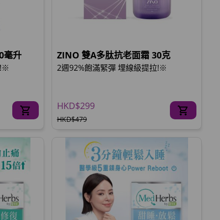
30毫升
ZINO 雙A多肽抗老面霜 30克
!※
2週92%飽滿緊彈 埋線級提拉!※
HKD$299
HKD$479