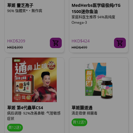
草姬 靈芝孢子
MedHerbs医学级极纯rTG
96% 強體質*‧無作病
1500迷你鱼油
家庭科医生推荐 94%高纯度
Omega-3
HKD$209
HKD$424
HKD$399
HKD$499
草姬 第4代蟲草CS4
草姬腸道通
病后调理· 92%改善鼻敏· 气管敏感
清走宿便 排腸毒
症状
買12送1
買12送1