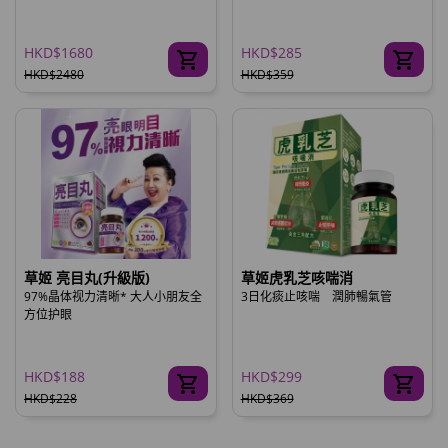
HKD$1680
HKD$285
HKD$2480
HKD$359
草姬 亮目丸(升級版)
草姬虎乳芝咳喘消
97%晶体视力清晰* 大人小朋友全
3日化痰止咳喘 潤肺暢氣管
方位护眼
HKD$188
HKD$299
HKD$228
HKD$369