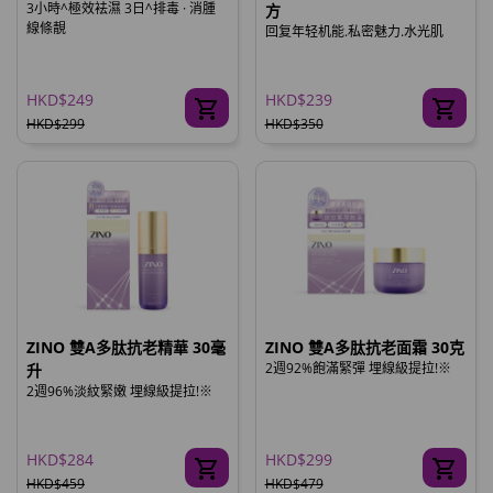
3小時^極效袪濕 3日^排毒 · 消腫
方
線條靚
回复年轻机能.私密魅力.水光肌
HKD$249
HKD$239
HKD$299
HKD$350
ZINO 雙A多肽抗老精華 30毫
ZINO 雙A多肽抗老面霜 30克
2週92%飽滿緊彈 埋線級提拉!※
升
2週96%淡紋緊嫩 埋線級提拉!※
HKD$284
HKD$299
HKD$459
HKD$479