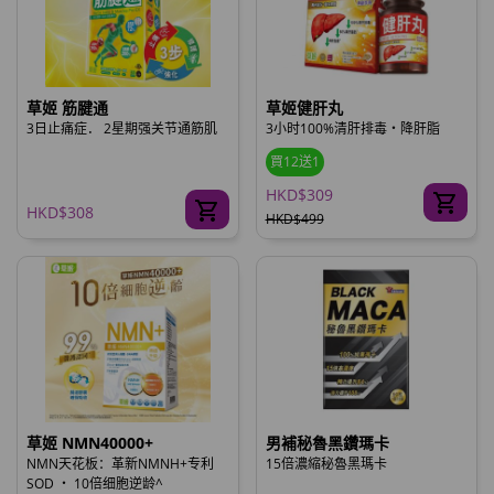
草姬 筋腱通
草姬健肝丸
3日止痛症． 2星期强关节通筋肌
3小时100%清肝排毒‧降肝脂
買12送1
HKD$309
HKD$308
HKD$499
草姬 NMN40000+
男補秘魯黑鑽瑪卡
NMN天花板：革新NMNH+专利
15倍濃縮秘魯黑瑪卡
SOD ‧ 10倍细胞逆龄^