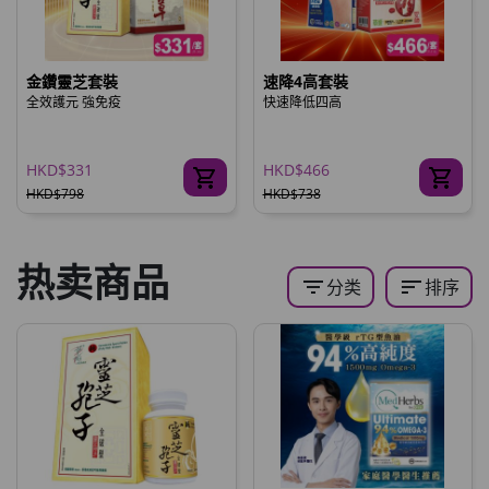
金鑽靈芝套裝
速降4高套裝
全效護元 強免疫
快速降低四高
HKD$331
HKD$466
HKD$798
HKD$738
热卖商品
filter_list
sort
分类
排序