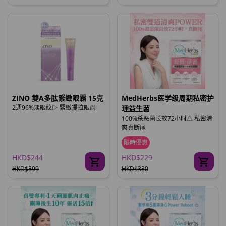
ZINO 雙A多肽緊緻眼霜 15克
MedHerbs医学级周期私密护
2週96%淡眼紋▷ 緊緻提拉眼周
理益生菌
100%杀恶菌长效72小时△ 私密清
爽真断尾
限時優惠
HKD$244
HKD$229
HKD$399
HKD$330