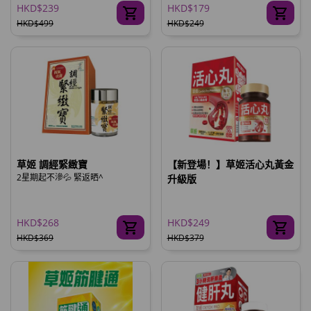
HKD$239
HKD$179
HKD$499
HKD$249
草姬 調經緊緻寶
【新登場！】草姬活心丸黃金
2星期起不滲💦 緊返晒^
升級版
HKD$268
HKD$249
HKD$369
HKD$379