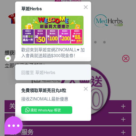
(紅圈位置) 2. 會員可複製好友推薦碼並透過
Whatsapp / Facebook / Email分享給自己
草姬Herbs
好友。推薦好友次數不限，介紹愈多新朋
友，可獲得愈多Mall Dollar現金回贈。 3.
好友
歡迎來到草姬官網ZINOMALL♥️ 加
想获取最新的优惠资讯？
入會員就送超過$300現金劵！
cancel
立即订阅电子邮件!
回覆至 草姬Herbs
免費領取草姬亮目丸8粒
接收ZINOMALL最新優惠
关于ZINOMALL
add
連結 WhatsApp 帳號
会员
add
客户服务
add