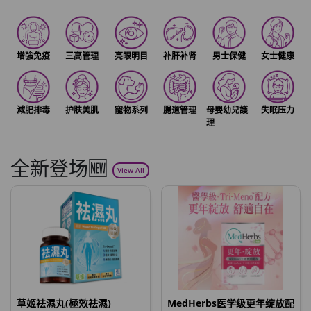
增強免疫
三高管理
亮眼明目
补肝补肾
男士保健
女士健康
減肥排毒
护肤美肌
寵物系列
腸道管理
母嬰幼兒護
失眠压力
理
全新登场🆕
View All
草姬袪濕丸(極效祛濕)
MedHerbs医学级更年绽放配