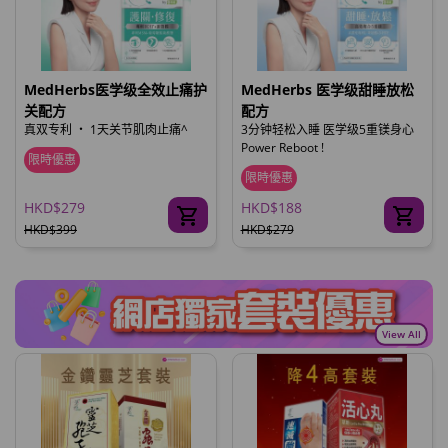
MedHerbs医学级全效止痛护
MedHerbs 医学级甜睡放松
关配方
配方
真双专利 ‧ 1天关节肌肉止痛^
3分钟轻松入睡 医学级5重镁身心
Power Reboot !
限時優惠
限時優惠
HKD$279
HKD$188
HKD$399
HKD$279
View All