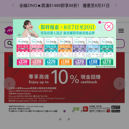
全線ZINO🔥買滿$1488即享88折！ 優惠至8月31日
close