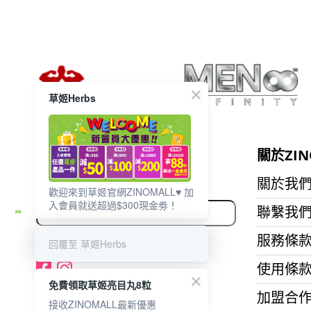
草姬Herbs
想獲取最新的優惠資訊？
關於ZIN
立即訂閱電子郵件!
關於我
歡迎來到草姬官網ZINOMALL♥️ 加
入會員就送超過$300現金劵！
聯繫我
服務條
回覆至 草姬Herbs
使用條
免費領取草姬亮目丸8粒
加盟合
接收ZINOMALL最新優惠