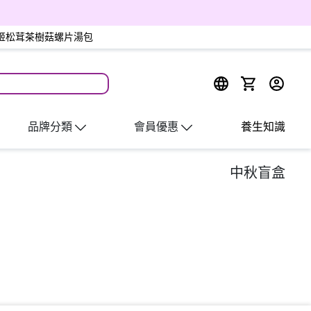
尚品姬松茸茶樹菇螺片湯包
出
品牌分類
會員優惠
養生知識
中秋盲盒