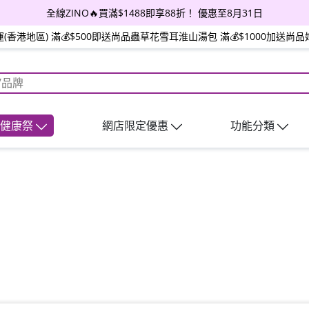
全線ZINO🔥買滿$1488即享88折！ 優惠至8月31日
(香港地區) 滿💰$500即送尚品蟲草花雪耳淮山湯包 滿💰$1000加送
日健康祭
網店限定優惠
功能分類