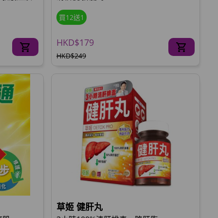
買12送1
HKD$179
HKD$249
草姬 健肝丸