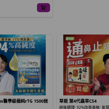
bs醫學級極純rTG 1500迷
草姬 第4代蟲草CS4
病後調理· 92%改善鼻敏· 