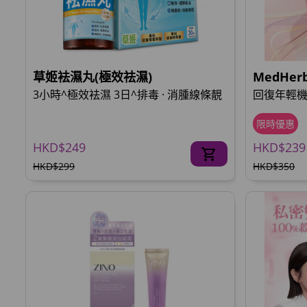
草姬袪濕丸(極效祛濕)
MedHe
3小時^極效袪濕 3日^排毒 · 消腫線條靚
回復年輕機
限時優惠
HKD$249
HKD$239
HKD$299
HKD$350