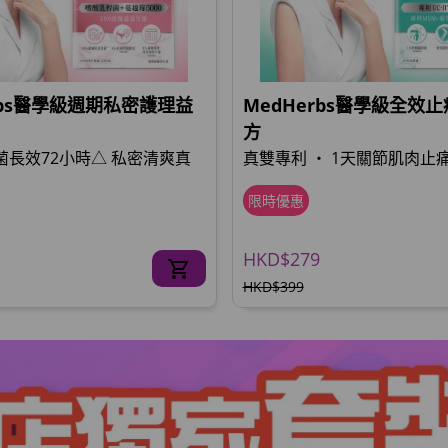
rbs醫學級週期私密護理益
MedHerbs醫學級全效
方
惡菌長效72小時△ 私密清爽真
真雙專利 ‧ 1天關節肌肉止痛
限時優惠
HKD$279
HKD$399