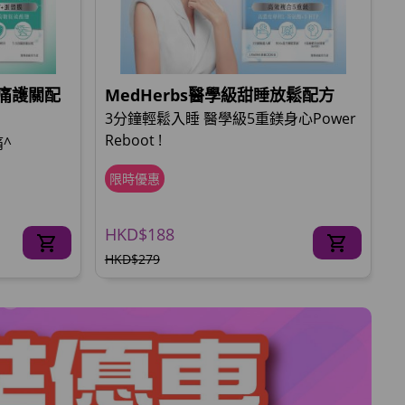
止痛護關配
MedHerbs醫學級甜睡放鬆配方
3分鐘輕鬆入睡 醫學級5重鎂身心Power
Reboot !
^
限時優惠
HKD$188
HKD$279