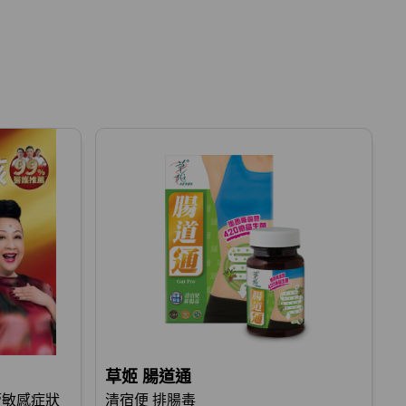
草姬 腸道通
氣管敏感症狀
清宿便 排腸毒