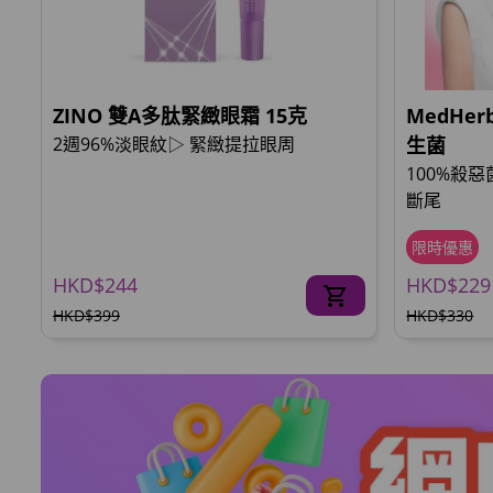
ZINO 雙A多肽緊緻眼霜 15克
MedHe
2週96%淡眼紋▷ 緊緻提拉眼周
生菌
100%殺
斷尾
限時優惠
HKD$244
HKD$229
HKD$399
HKD$330