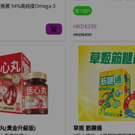
薦 94%高純度Omega-3
買12送1
HKD$239
HKD$499
丸(黃金升級版)
草姬 筋腱通