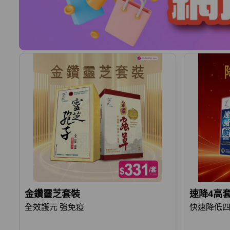
金鑽靈芝套裝
速降4高
全效護元 強免疫
快速降低