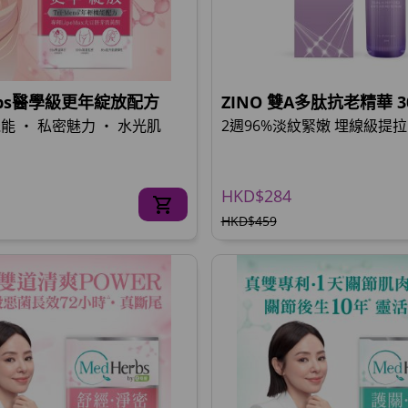
rbs醫學級更年綻放配方
ZINO 雙A多肽抗老精華 
能 ‧ 私密魅力 ‧ 水光肌
2週96%淡紋緊嫩 埋線級提拉
HKD$284
HKD$459