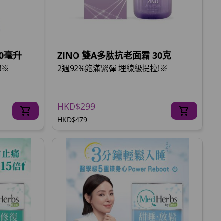
30毫升
ZINO 雙A多肽抗老面霜 30克
!※
2週92%飽滿緊彈 埋線級提拉!※
HKD$299
HKD$479