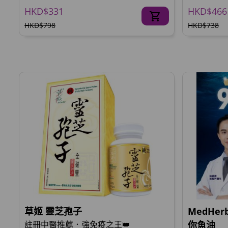
HKD$331
HKD$466
HKD$798
HKD$738
草姬 靈芝孢子
MedHer
註冊中醫推薦．強免疫之王👑
你魚油