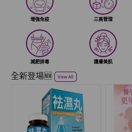
增強免疫
三高管理
減肥排毒
護膚美肌
全新登場🆕
View All