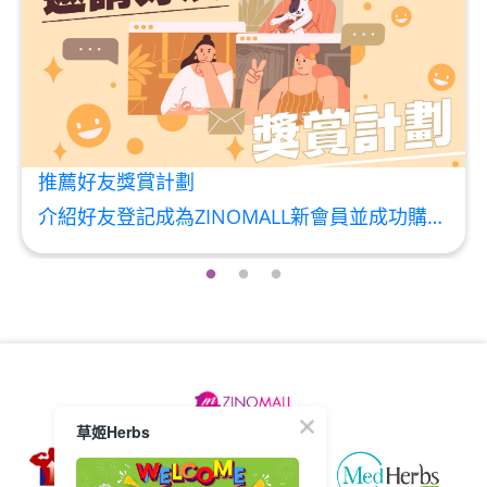
HKD$369
男補精力丸5:1 (到期日2028年1月)
此商品最多可加購1件
HKD$169
加入購物車
HKD$449
推薦好友獎賞計劃
理膚泉 無香大哥大防曬 50ml (2027年4
介紹好友登記成為ZINOMALL新會員並成功購物，您即可獲得$50Mall Dollar現金回贈，你的好友亦可同時獲得$50Mall Dollar現金回贈。 **舊會員必須完成首張訂單才可開通邀請好友獎賞計劃** 1. 舊會員可於 我的帳戶>>>邀請好友獎賞 中找到 好友推薦碼 (紅圈位置) 2. 會員可複製好友推薦碼並透過 Whatsapp / Facebook / Email分享給自己好友。推薦好友次數不限，介紹愈多新朋友，可獲得愈多Mall Dollar現金回贈。 3. 好友
月)
此商品最多可加購1件
HKD$88
加入購物車
HKD$145
Round Lab 白樺樹水份防曬霜 50ml
(到期日2027年2月)
此商品最多可加購1件
HKD$85
加入購物車
草姬Herbs
HKD$145