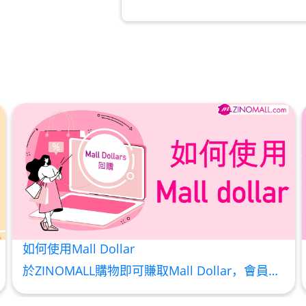
草姬益菌の白潤
此商品最多可加购1件
HKD$99
草姬 調經緊緻寶
此商品最多可加购1件
HKD$169
HKD$369
男補精力丸5
此商品最多可加购1件
HKD$169
HKD$449
如何使用Mall Dollar
理膚泉 無香大哥大防曬 
於ZINOMALL購物即可賺取Mall Dollar，會員每次購物折實後每滿HK$100，即可賺取$5 Mall Dollar回贈。Mall Dollar 將會於訂單派送成功後7-14個工作天內自動加至客人户口。下次購物時，每 $1 Mall Dollar 即可當 HK$1 使用。 Step 1 請輸入電郵及密碼後按【登入】或直接連結Facebook 登入 Step 2 挑選合適貨品後，輸入購買數量，然後按【加入購物車】 Step 3 按一下右上角的購物車圖案 ,
此商品最多可加购1件
HKD$88