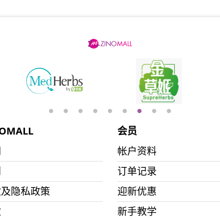
HKD$145
Round Lab 白樺樹
此商品最多可加购1件
HKD$85
HKD$145
OMALL
会员
們
帐户资料
们
订单记录
款及隐私政策
迎新优惠
款
新手教学