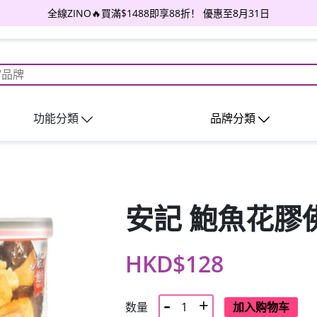
全線ZINO🔥買滿$1488即享88折！ 優惠至8月31日
功能分類
品牌分類
安記 鮑魚花膠佛
HKD$128
数量
加入购物车