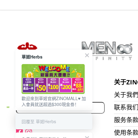
草姬Herbs
想获取最新的优惠资讯？
关于ZIN
立即订阅电子邮件!
关于我
歡迎來到草姬官網ZINOMALL♥️ 加
入會員就送超過$300現金劵！
联系我
服务条
回覆至 草姬Herbs
使用条