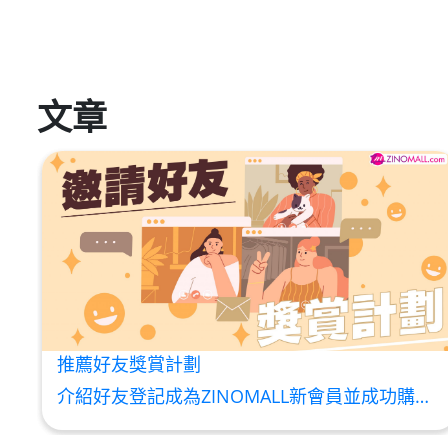
文章
推薦好友獎賞計劃
介紹好友登記成為ZINOMALL新會員並成功購物，您即可獲得$50Mall Dollar現金回贈，你的好友亦可同時獲得$50Mall Dollar現金回贈。 **舊會員必須完成首張訂單才可開通邀請好友獎賞計劃** 1. 舊會員可於 我的帳戶>>>邀請好友獎賞 中找到 好友推薦碼 (紅圈位置) 2. 會員可複製好友推薦碼並透過 Whatsapp / Facebook / Email分享給自己好友。推薦好友次數不限，介紹愈多新朋友，可獲得愈多Mall Dollar現金回贈。 3. 好友