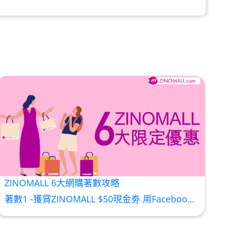
加入购物车
加入购物车
:1 (到期日2028年1月)
加入购物车
ZINOMALL 6大網購著數攻略
50ml (2027年4月)
著數1 -獲賞ZINOMALL $50現金劵 用Facebook或Email 成功登記做ZINOMALL網購會員，$50現金劵會自動加入閣下ZINOMALL的賬戶，單次購物滿$350，網上付款時即可使用$50優惠劵，只可使用一次。 著數2- 新會員購物滿$680(折實)即減$80, 再送豐富迎新禮物 【迎新禮物優惠劵】會自動加入閣下ZINOMALL的賬戶，新會員單次購物滿$680(折實)，網上付款時使用優惠劵，即減$80及送神秘迎新禮物。 著數3- 新會員購物滿$1088(折實)即減$150, 再送
加入购物车