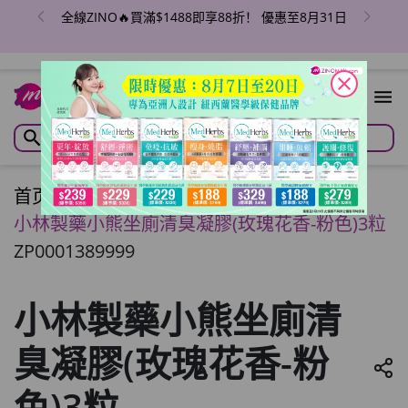
全線ZINO🔥買滿$1488即享88折！ 優惠至8月31日
close
首页
/
小林製藥小熊坐廁清臭凝膠(玫瑰花香-粉色)3粒
ZP0001389999
小林製藥小熊坐廁清
臭凝膠(玫瑰花香-粉
色)3粒