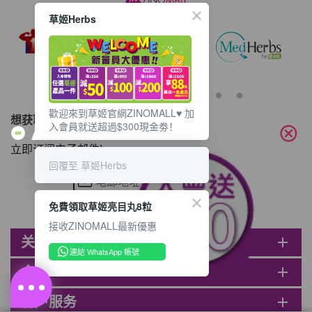
HKD$85
加入购物车
草姬Herbs
HKD$145
歡迎來到草姬官網ZINOMALL♥️ 加
想获取最新的优惠资讯？
入會員就送超過$300現金劵！
cancel
立即订阅电子邮件!
回覆至 草姬Herbs
免費領取草姬亮目丸8粒
接收ZINOMALL最新優惠
关于ZINOMALL
add
連結 WhatsApp 帳號
会员
add
客户服务
add