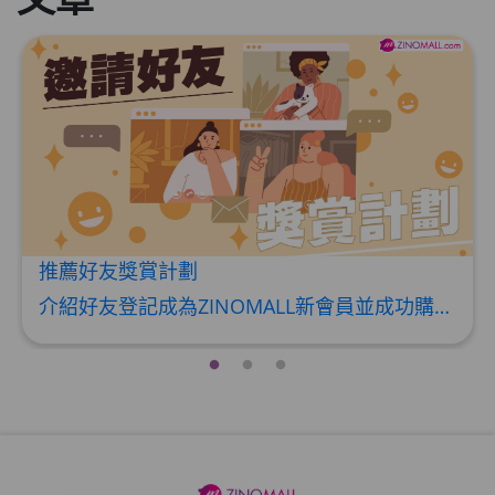
草姬 調經緊緻寶
此商品最多可加购1件
HKD$169
加入购物车
HKD$369
男補精力丸5:1 (到期日2028年1月)
此商品最多可加购1件
HKD$169
加入购物车
HKD$449
推薦好友獎賞計劃
理膚泉 無香大哥大防曬 50ml (2027年4
介紹好友登記成為ZINOMALL新會員並成功購物，您即可獲得$50Mall Dollar現金回贈，你的好友亦可同時獲得$50Mall Dollar現金回贈。 **舊會員必須完成首張訂單才可開通邀請好友獎賞計劃** 1. 舊會員可於 我的帳戶>>>邀請好友獎賞 中找到 好友推薦碼 (紅圈位置) 2. 會員可複製好友推薦碼並透過 Whatsapp / Facebook / Email分享給自己好友。推薦好友次數不限，介紹愈多新朋友，可獲得愈多Mall Dollar現金回贈。 3. 好友
月)
此商品最多可加购1件
HKD$88
加入购物车
HKD$145
Round Lab 白樺樹水份防曬霜 50ml
(到期日2027年2月)
此商品最多可加购1件