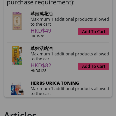
purchase requirement):
草姬萬花油
Maximum 1 additional products allowed
to the cart
HKD$49
Add To Cart
HKD$78
草姬活絡油
Maximum 1 additional products allowed
to the cart
HKD$82
Add To Cart
HKD$128
HERBS URICA TONING
Maximum 1 additional products allowed
to the cart
HKD$99
Add To Cart
HKD$359
Articles