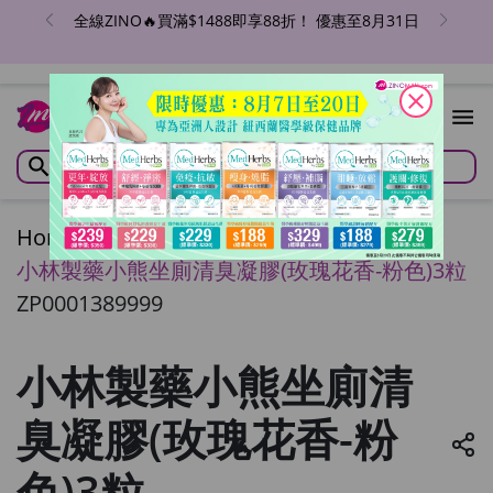
全線ZINO🔥買滿$1488即享88折！ 優惠至8月31日
close
Home
/
小林製藥小熊坐廁清臭凝膠(玫瑰花香-粉色)3粒
ZP0001389999
小林製藥小熊坐廁清
臭凝膠(玫瑰花香-粉
色)3粒