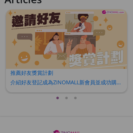
草姬益菌の白潤
Maximum 1 additional products allowed
to the cart
HKD$99
Add To Cart
HERBS U-TIGHT
Maximum 1 additional products allowed
to the cart
HKD$169
Add To Cart
HKD$369
推薦好友獎賞計劃
Energie Super Power 5:1 (到期日
介紹好友登記成為ZINOMALL新會員並成功購物，您即可獲得$50Mall Dollar現金回贈，你的好友亦可同時獲得$50Mall Dollar現金回贈。 **舊會員必須完成首張訂單才可開通邀請好友獎賞計劃** 1. 舊會員可於 我的帳戶>>>邀請好友獎賞 中找到 好友推薦碼 (紅圈位置) 2. 會員可複製好友推薦碼並透過 Whatsapp / Facebook / Email分享給自己好友。推薦好友次數不限，介紹愈多新朋友，可獲得愈多Mall Dollar現金回贈。 3. 好友
2028年1月)
Maximum 1 additional products allowed
to the cart
HKD$169
Add To Cart
HKD$449
理膚泉 無香大哥大防曬 50ml (2027年4
月)
Maximum 1 additional products allowed