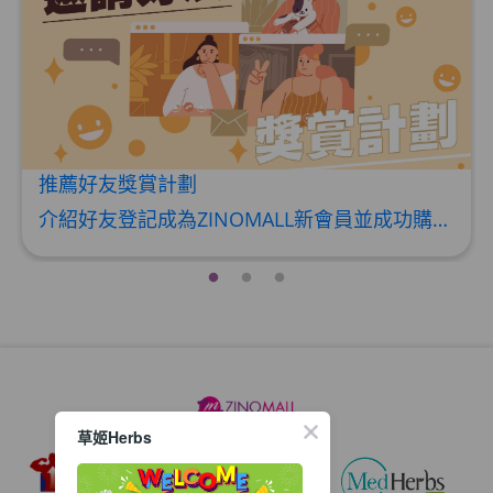
HKD$369
男補精力丸5:1 (到期日2028年1月)
此商品最多可加购1件
HKD$169
加入购物车
HKD$449
推薦好友獎賞計劃
理膚泉 無香大哥大防曬 50ml (2027年4
介紹好友登記成為ZINOMALL新會員並成功購物，您即可獲得$50Mall Dollar現金回贈，你的好友亦可同時獲得$50Mall Dollar現金回贈。 **舊會員必須完成首張訂單才可開通邀請好友獎賞計劃** 1. 舊會員可於 我的帳戶>>>邀請好友獎賞 中找到 好友推薦碼 (紅圈位置) 2. 會員可複製好友推薦碼並透過 Whatsapp / Facebook / Email分享給自己好友。推薦好友次數不限，介紹愈多新朋友，可獲得愈多Mall Dollar現金回贈。 3. 好友
月)
此商品最多可加购1件
HKD$88
加入购物车
HKD$145
Round Lab 白樺樹水份防曬霜 50ml
(到期日2027年2月)
此商品最多可加购1件
HKD$85
加入购物车
草姬Herbs
HKD$145