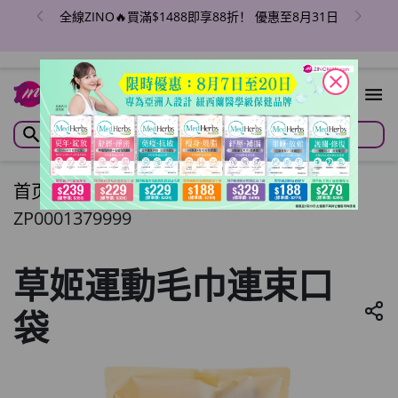
全線ZINO🔥買滿$1488即享88折！ 優惠至8月31日
close
首页
/
草姬運動毛巾連束口袋
ZP0001379999
草姬運動毛巾連束口
袋