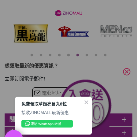
想獲取最新的優惠資訊？
cancel
立即訂閱電子郵件!
免費領取草姬亮目丸8粒
接收ZINOMALL最新優惠
關於ZINOMALL
add
連結 WhatsApp 帳號
會員
add