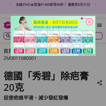
全線ZINO🔥買滿$1488即享88折！ 優惠至8月31日
close
首頁
/
德國「秀碧」除疤膏20克
ZM0011080001
德國「秀碧」除疤膏
20克
促使疤痕平滑、減少發紅發癢