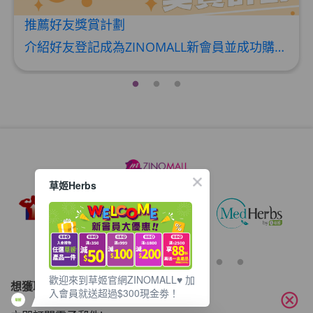
推薦好友獎賞計劃
介紹好友登記成為ZINOMALL新會員並成功購物，您即可獲得$50Mall Dollar現金回贈，你的好友亦可同時獲得$50Mall Dollar現金回贈。 **舊會員必須完成首張訂單才可開通邀請好友獎賞計劃** 1. 舊會員可於 我的帳戶>>>邀請好友獎賞 中找到 好友推薦碼 (紅圈位置) 2. 會員可複製好友推薦碼並透過 Whatsapp / Facebook / Email分享給自己好友。推薦好友次數不限，介紹愈多新朋友，可獲得愈多Mall Dollar現金回贈。 3. 好友
草姬Herbs
歡迎來到草姬官網ZINOMALL♥️ 加
想獲取最新的優惠資訊？
入會員就送超過$300現金劵！
cancel