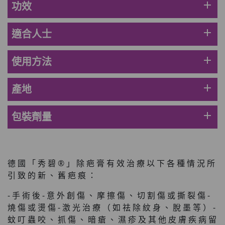
add
功效
草姬 調經緊緻寶(27年2月到期)
此商品最多可加購1件
add
適合人士
HKD$169
加入購物車
HKD$369
add
使用方法
男補精力丸5:1 (到期日2028年1月)
add
產地
此商品最多可加購1件
HKD$169
加入購物車
HKD$449
add
包裝劑量
理膚泉 無香大哥大防曬 50ml (2027年4
月)
此商品最多可加購1件
德 國 「 秀 碧 ® 」 除 疤 膏 有 效 治 療 以 下 各 種 情 況 所
HKD$88
加入購物車
引 致 的 新 、 舊 疤 痕 ：
HKD$145
- 手 術 後 - 意 外 創 傷 、 摩 擦 傷 、 切 割 傷 或 撕 裂 傷 -
Round Lab 白樺樹水份防曬霜 50ml
燒 傷 或 燙 傷 - 激 光 治 療 （ 如 祛 除 紋 身 、 脫 墨 等 ） -
(到期日2027年2月)
蚊 叮 蟲 咬 、 抓 傷 、 暗 瘡 、 濕 疹 及 其 他 皮 膚 疾 病 留