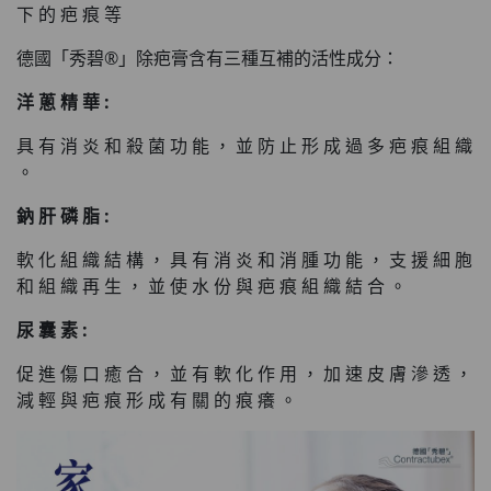
此商品最多可加購1件
下 的 疤 痕 等
HKD$85
加入購物車
德國「秀碧®」除疤膏含有三種互補的活性成分：
HKD$145
洋 蔥 精 華 :
具 有 消 炎 和 殺 菌 功 能 ， 並 防 止 形 成 過 多 疤 痕 組 織
。
鈉 肝 磷 脂 :
軟 化 組 織 結 構 ， 具 有 消 炎 和 消 腫 功 能 ， 支 援 細 胞
和 組 織 再 生 ， 並 使 水 份 與 疤 痕 組 織 結 合 。
尿 囊 素 :
促 進 傷 口 癒 合 ， 並 有 軟 化 作 用 ， 加 速 皮 膚 滲 透 ，
減 輕 與 疤 痕 形 成 有 關 的 痕 癢 。