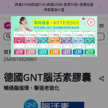
🎁滿$1988即減$150 🎁滿$2980 即享95折+免費任選
草姬產品x1盒
close
首頁
/
德國GNT腦活素膠囊
ZM0010520001
德國GNT腦活素膠囊
暢通腦循環、擊退老退化