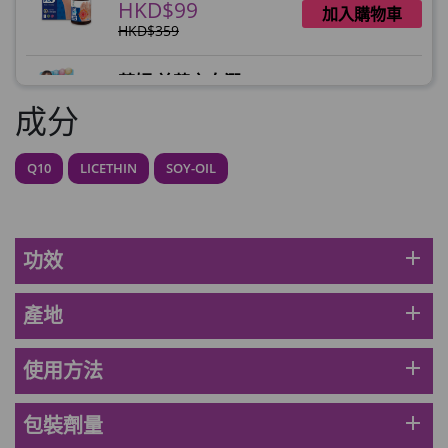
HKD$99
加入購物車
HKD$359
草姬 益菌之白潤
此商品最多可加購1件
成分
HKD$99
加入購物車
Q10
LICETHIN
SOY-OIL
草姬 調經緊緻寶(27年2月到期)
此商品最多可加購1件
HKD$169
加入購物車
HKD$369
add
功效
男補精力丸5:1 (到期日2028年1月)
add
產地
此商品最多可加購1件
HKD$169
加入購物車
HKD$449
add
使用方法
理膚泉 無香大哥大防曬 50ml (2027年4
add
包裝劑量
月)