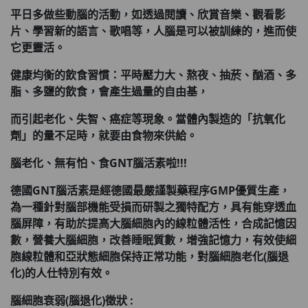
平日多做些動腦的活動，如透過閱讀、欣賞音樂、觀看影
片、學習新的語言、歌唱等，人腦是可以被訓練的，進而使
它更靈活。
健康均衡的飲食習慣：平時壓力大、熬夜、抽菸、酗酒、多
脂、多鹽的飲食，會產生過量的自由基，
而引起老化、失智、癌症等現象。當體內製造的「抗氧化
劑」的量不足時，就要由食物來供給。
腦老化、無有怕、食GNT
腦活素啦!!!
德國GNT
腦活素是經德國最嚴謹製藥程序GMP
優質生產，
為一種針對腦部機能受損而研製之獨特配方，具有能穿透血
腦屏障，有助於提高大腦細胞內的線粒體活性，合成記憶因
數，營養大腦細胞，改善睡眠質數，增強記憶力，有效使細
胞線粒體和亞狀態細胞保持正常功能，對腦細胞老化(
腦退
化)
的人仕特別有效。
腦細胞衰弱(
腦退化)
徵狀 :