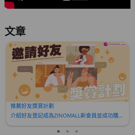
文章
推薦好友獎賞計劃
介紹好友登記成為ZINOMALL新會員並成功購物，您即可獲得$50Mall Dollar現金回贈，你的好友亦可同時獲得$50Mall Dollar現金回贈。 **舊會員必須完成首張訂單才可開通邀請好友獎賞計劃** 1. 舊會員可於 我的帳戶>>>邀請好友獎賞 中找到 好友推薦碼 (紅圈位置) 2. 會員可複製好友推薦碼並透過 Whatsapp / Facebook / Email分享給自己好友。推薦好友次數不限，介紹愈多新朋友，可獲得愈多Mall Dollar現金回贈。 3. 好友