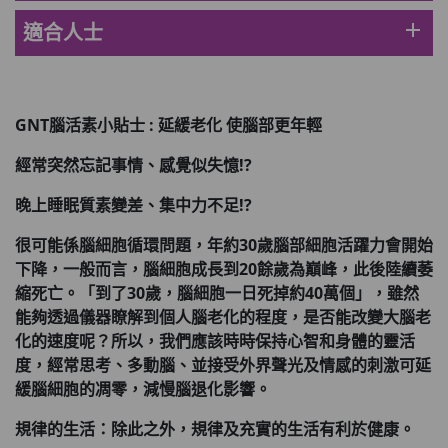
此商品最多可加購1件
add
適合人士
HKD$88
加入購物車
HKD$145
Round Lab 白樺樹水份防曬霜 50ml
GNT
腦活素小貼士 :
延緩老化
使腦部更年輕
(到期日2027年2月)
此商品最多可加購1件
經常突然忘記事情、感覺似失憶!?
HKD$85
加入購物車
HKD$145
晚上睡眠質素變差、集中力不足!?
很可能係腦細胞循環問題，年約30
歲腦部細胞活躍力會開始
下降，一般而言，腦細胞成長到20
餘歲為巔峰，此後陸續萎
縮死亡。「到了30
歲，腦細胞一日死掉約40
萬個」，雖然
能夠透過儀器瞭解到個人腦老化的程度，是否能改變大腦老
化的速度呢？所以，我們應該時時保持心智和身體的靈活
度，經常思考、多動腦、並接受外界聲光及情感的刺激可延
緩腦細胞的凋零，減慢腦退化影響。
規律的生活：除此之外，規律及充實的生活有利於健康。