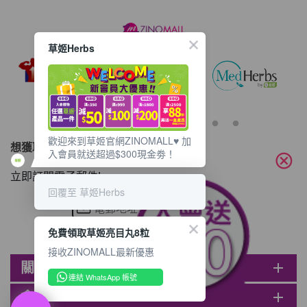
草姬Herbs
歡迎來到草姬官網ZINOMALL♥️ 加
想獲取最新的優惠資訊？
入會員就送超過$300現金劵！
cancel
立即訂閱電子郵件!
回覆至 草姬Herbs
免費領取草姬亮目丸8粒
接收ZINOMALL最新優惠
關於ZINOMALL
add
連結 WhatsApp 帳號
會員
add