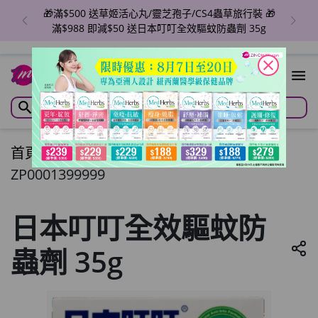
🎁滿$500 送草姬活心丸/靈芝孢子/CS4蟲草旅行裝 🎁
滿$988 即減$50 送日本叮叮全效驅蚊防蟲劑 35g
close
首頁
/
日本叮叮全效驅蚊防蟲劑 35g
ZP0001399999
日本叮叮全效驅蚊防
蟲劑 35g