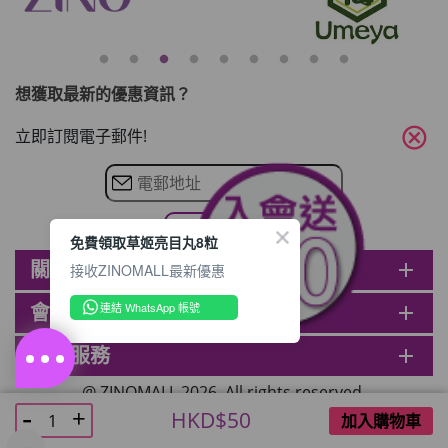
想獲取最新的優惠資訊？
cancel
立即訂閱電子郵件!
免費領取草姬亮目丸8粒
關於ZINOMALL
add
接收ZINOMALL最新優惠
連結 WhatsApp 帳號
會員
add
客戶服務
add
@ ZINOMALL 2026. All rights reserved.
HKD$50
加入購物車
;