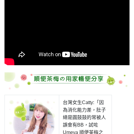
台灣女生Catty:「因
為消化能力差，肚子
總是圓鼓鼓的常被人
誤會有BB，試咗
Umeya 順便茶梅
之