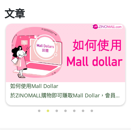
文章
如何使用Mall Dollar
於ZINOMALL購物即可賺取Mall Dollar，會員每次購物折實後每滿HK$100，即可賺取$5 Mall Dollar回贈。Mall Dollar 將會於訂單派送成功後7-14個工作天內自動加至客人户口。下次購物時，每 $1 Mall Dollar 即可當 HK$1 使用。 Step 1 請輸入電郵及密碼後按【登入】或直接連結Facebook 登入 Step 2 挑選合適貨品後，輸入購買數量，然後按【加入購物車】 Step 3 按一下右上角的購物車圖案 ,