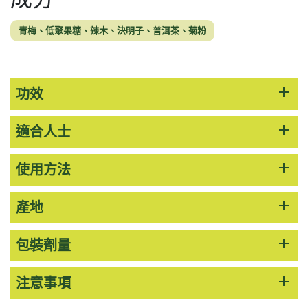
HKD$99
加入購物車
青梅、低聚果糖、辣木、決明子、普洱茶、菊粉
草姬 調經緊緻寶(27年2月到期)
此商品最多可加購1件
HKD$169
加入購物車
HKD$369
add
功效
男補精力丸5:1 (到期日2028年1月)
add
適合人士
此商品最多可加購1件
HKD$169
加入購物車
HKD$449
add
使用方法
理膚泉 無香大哥大防曬 50ml (2027年4
add
產地
月)
此商品最多可加購1件
add
包裝劑量
HKD$88
加入購物車
HKD$145
add
注意事項
Round Lab 白樺樹水份防曬霜 50ml