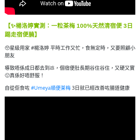
【✨楊洛婷實測：一粒茶梅 100%天然清宿便 3日
踢走宿便腩】
🥺
星級用家 #楊洛婷 平時工作又忙，食無定時，又要照顧小
朋友
導致唔係成日都去到
💩
，個宿便肚長期谷住谷住，又硬又實
🤢
真係好唔舒服！
自從佢食咗
#Umeya順便茶梅
3日就已經改善咗腸道健康