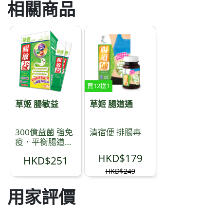
相關商品
買12送1
草姬 腸敏益
草姬 腸道通
300億益菌 強免
清宿便 排腸毒
疫．平衡腸道微
生態
HKD$179
HKD$251
HKD$249
用家評價