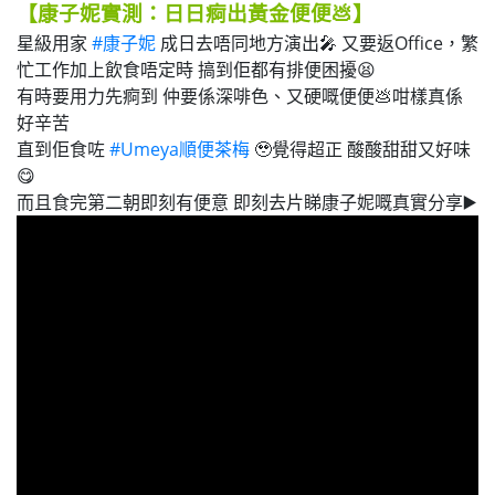
【康子妮實測：日日痾出黃金便便
💩
】
星級用家
#康子妮
成日去唔同地方演出🎤 又要返Office，繁
忙工作加上飲食唔定時 搞到佢都有排便困擾😫
有時要用力先痾到 仲要係深啡色、又硬嘅便便💩咁樣真係
好辛苦 ​
直到佢食咗
#Umeya順便茶梅
🥹覺得超正 酸酸甜甜又好味
😋
而且食完第二朝即刻有便意 即刻去片睇康子妮嘅真實分享▶️