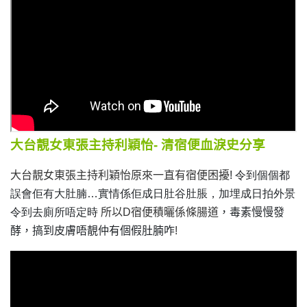
大台靚女東張主持利穎怡- 清宿便血淚史分享
大台靚女東張主持利穎怡原來一直有宿便困擾
! 令到個個都
誤會佢有大肚腩…實情係佢成日肚谷肚脹，加埋成日拍外景
令到去廁所唔定時
所以
D
宿便積曬係條腸道
，毒素慢慢發
酵，搞到皮膚唔靚仲有個假肚腩咋
!