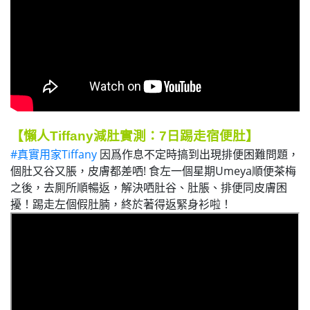
【懶人Tiffany減肚實測：7日踢走宿便肚
】
#真實用家Tiffany
因爲作息不定時搞到出現排便困難問題，
個肚又谷又脹，皮膚都差哂! 食左一個星期Umeya順便茶梅
之後，去厠所順暢返，解決哂肚谷、肚脹、排便同皮膚困
擾！踢走左個假肚腩，終於著得返緊身衫啦！