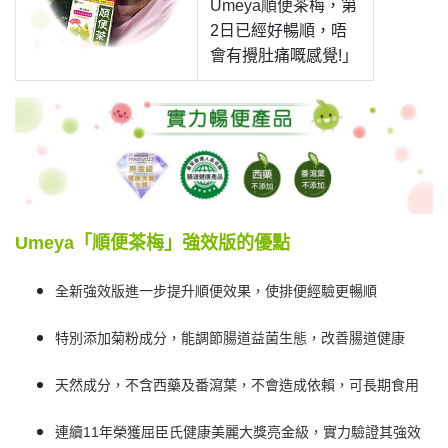
Umeya順便茶梅
，第
2日已經好暢順，唔
會有攪肚痛嘅感覺!」
Umeya「順便茶梅」強效版的優點
全新強效版進一步提升順便效果，使排便經驗更暢順
特別添加菊粉成分，能調節腸道益菌生態，改善腸道健康
天然成分，不含西藥及番瀉葉，不會造成依賴，可長期食用
連續11年榮獲屈臣氏健康美麗大獎亮金級，實力驗證其強效