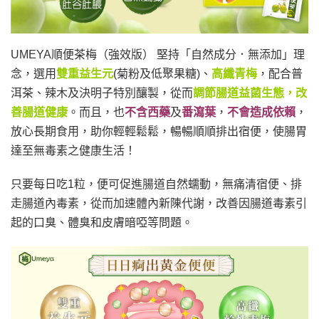
UMEYA順便茶梅（強效版） 堅持「自然成分．無添加」理
念，選用
雙重益生元
(菊粉及低聚果糖)、
高纖青梅
，配合普
洱茶、辣木及決明子特別釀製，從而
調節腸道益菌生態，改
善腸道健康
。而且，也
不含西藥
及
番瀉葉
，
不會造成依賴
，
放心長期食用，助你輕輕鬆鬆，暢暢順順排出宿便，使腸胃
達至無毒素之健康生活！
只要每日吃1粒，便可促進腸道自然蠕動，無痛清宿便、排
走腸道內毒素，從而加速體內新陳代謝，改善因腸道毒素引
起的口臭、體臭和皮膚暗啞等問題。