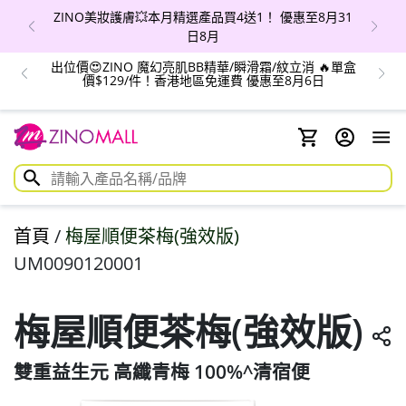
ZINO美妝護膚💥本月精選產品買4送1！ 優惠至8月31
日8月
出位價😍ZINO 魔幻亮肌BB精華/瞬滑霜/紋立消 🔥單盒
價$129/件！香港地區免運費 優惠至8月6日
首頁
/
梅屋順便茶梅(強效版)
UM0090120001
梅屋順便茶梅(強效版)
雙重益生元 高纖青梅 100%^清宿便