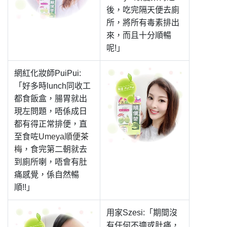
後，吃完隔天便去廁
所，將所有毒素排出
來，而且十分順暢
呢!」
網紅化妝師PuiPui:
「好多時lunch同收工
都食飯盒，腸胃就出
現左問題，唔係成日
都有得正常排便，直
至食咗
Umeya順便茶
梅
，食完第二朝就去
到廁所喇，唔會有肚
痛感覺，係自然暢
順!!」
用家Szesi:「期間沒
有任何不適或肚痛，