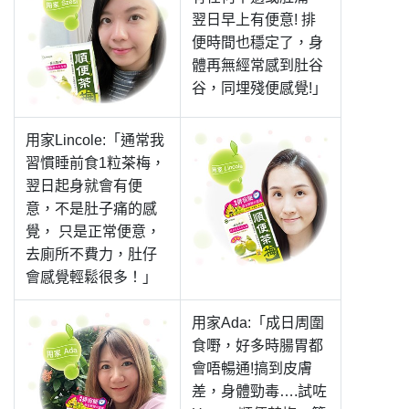
翌日早上有便意! 排
便時間也穩定了，身
體再無經常感到肚谷
谷，同埋殘便感覺!」
用家Lincole:「通常我
習慣睡前食1粒茶梅，
翌日起身就會有便
意，不是肚子痛的感
覺， 只是正常便意，
去廁所不費力，肚仔
會感覺輕鬆很多！」
用家Ada:「成日周圍
食嘢，好多時腸胃都
會唔暢通!搞到皮膚
差，身體勁毒….試咗