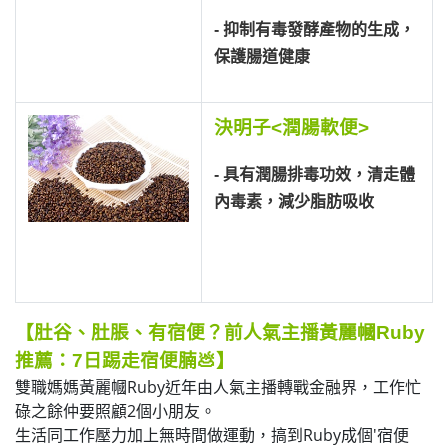
- 抑制有毒發酵產物的生成，
保護腸道健康
決明子<潤腸軟便>
- 具有潤腸排毒功效，清走體
內毒素，減少脂肪吸收
【肚谷、肚脹、有宿便？前人氣主播黃麗幗Ruby
推薦：7日踢走宿便腩
💩
】
雙職媽媽黃麗幗Ruby近年由人氣主播轉戰金融界，工作忙
碌之餘仲要照顧2個小朋友。
生活同工作壓力加上無時間做運動，搞到Ruby成個'宿便