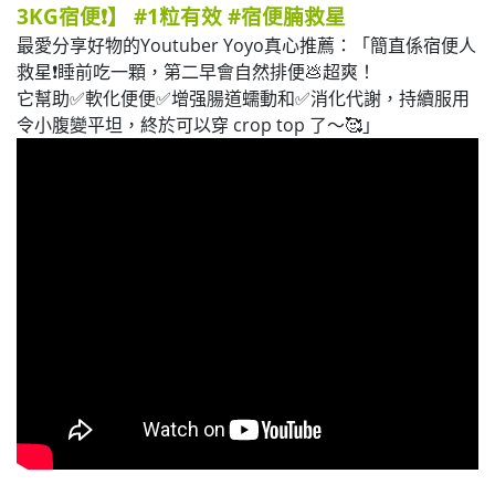
3KG宿便❗】 #1粒有效 #宿便腩救星
最愛分享好物的Youtuber Yoyo真心推薦：「簡直係宿便人
救星❗睡前吃一顆，第二早會自然排便💩超爽！
它幫助✅軟化便便✅增强腸道蠕動和✅消化代謝，持續服用
令小腹變平坦，終於可以穿 crop top 了～🥰」