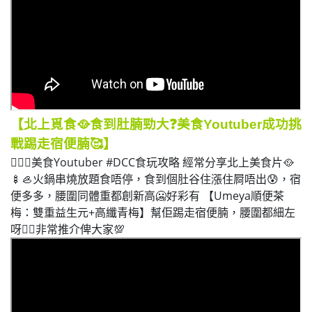
【北上覓食🥘食到肚腩勁大❓美食Youtuber成功挑
戰踢走宿便腩🥰
】
💁🏻‍♀️美食Youtuber #DCC食玩攻略 經常分享北上美食片🥘
🍢🦪火鍋串燒放題食唔停，食到個肚谷住漲住屙唔出😰，宿
便多多，腰圍同體重都創新高🥶好彩有 【Umeya順便茶
梅：雙重益生元+高纖青梅】幫佢踢走宿便腩，腰圍都細左
呀👍🏻非常推介俾大家💯