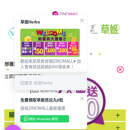
草姬Herbs
歡迎來到草姬官網ZINOMALL♥️ 加
想獲取最新的優惠資訊？
入會員就送超過$300現金劵！
cancel
立即訂閱電子郵件!
回覆至 草姬Herbs
免費領取草姬亮目丸8粒
接收ZINOMALL最新優惠
關於ZINOMALL
add
連結 WhatsApp 帳號
會員
add