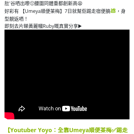
肚'谷哂出嚟
🤢
腰圍同體重都創新高😫
好彩有 【Umeya順便茶梅】7日就幫佢踢走宿便腩
💩
，身
型靚返哂！
即刻去片睇黃麗幗Ruby嘅真實分享▶️
【Youtuber Yoyo：全靠Umeya順便茶梅✅踢走