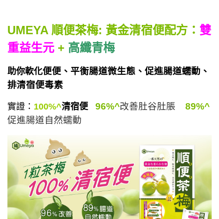
(到期日2027年2月)
此商品最多可加購1件
HKD$85
加入購物車
UMEYA 順便茶梅: 黃金清宿便配方：
雙
HKD$145
重益生元
+
高纖青梅
便便、平衡腸道微生態、促進腸道蠕動、
助你軟化
排清宿便毒素
96%^
改善肚谷肚脹
89%^
實證：
100%^
清宿便
促進腸道自然蠕動