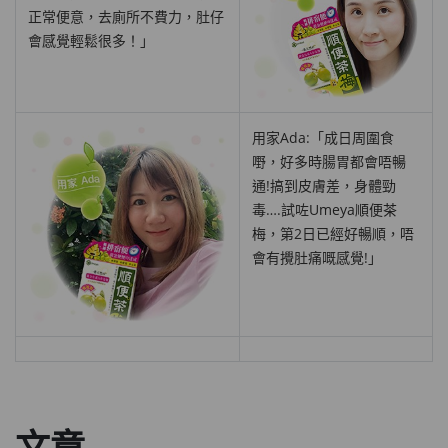
正常便意，去廁所不費力，肚仔
會感覺輕鬆很多！」
用家Ada:「成日周圍食
嘢，好多時腸胃都會唔暢
通!搞到皮膚差，身體勁
毒….試咗
Umeya順便茶
梅
，第2日已經好暢順，唔
會有攪肚痛嘅感覺!」
文章