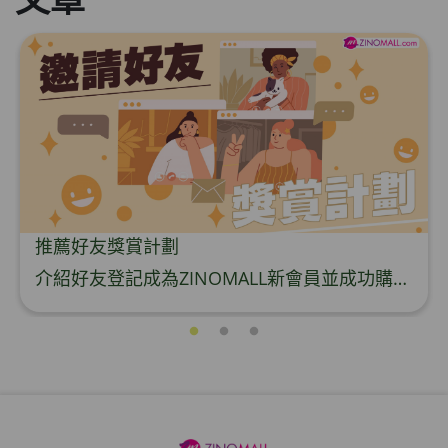
推薦好友獎賞計劃
介紹好友登記成為ZINOMALL新會員並成功購物，您即可獲得$50Mall Dollar現金回贈，你的好友亦可同時獲得$50Mall Dollar現金回贈。 **舊會員必須完成首張訂單才可開通邀請好友獎賞計劃** 1. 舊會員可於 我的帳戶>>>邀請好友獎賞 中找到 好友推薦碼 (紅圈位置) 2. 會員可複製好友推薦碼並透過 Whatsapp / Facebook / Email分享給自己好友。推薦好友次數不限，介紹愈多新朋友，可獲得愈多Mall Dollar現金回贈。 3. 好友