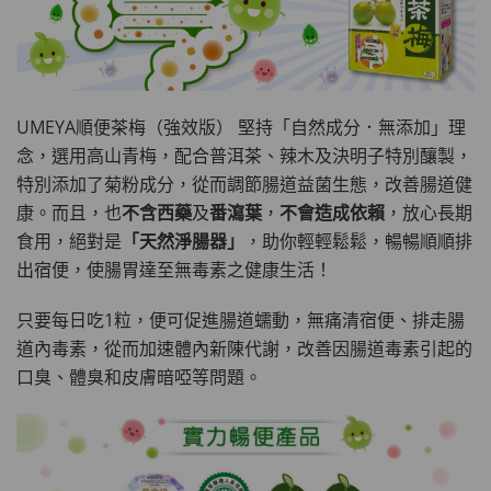
UMEYA順便茶梅（強效版） 堅持「自然成分．無添加」理
念，選用高山青梅，配合普洱茶、辣木及決明子特別釀製，
特別添加了菊粉成分，從而調節腸道益菌生態，改善腸道健
康。而且，也
不含西藥
及
番瀉葉
，
不會造成依賴
，放心長期
食用，絕對是
「天然淨腸器」
，助你輕輕鬆鬆，暢暢順順排
出宿便，使腸胃達至無毒素之健康生活！
只要每日吃1粒，便可促進腸道蠕動，無痛清宿便、排走腸
道內毒素，從而加速體內新陳代謝，改善因腸道毒素引起的
口臭、體臭和皮膚暗啞等問題。