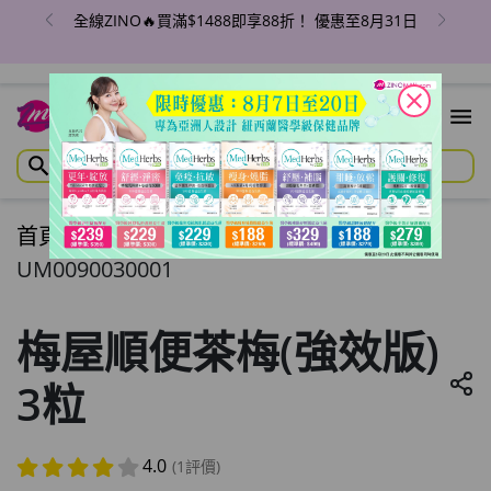
全線ZINO🔥買滿$1488即享88折！ 優惠至8月31日
close
首頁
/
梅屋順便茶梅(強效版) 3粒
UM0090030001
梅屋順便茶梅(強效版)
3粒
4.0
(1評價)