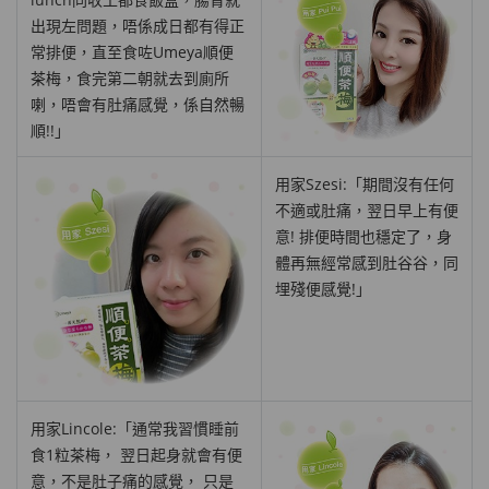
出現左問題，唔係成日都有得正
常排便，直至食咗
Umeya順便
茶梅
，食完第二朝就去到廁所
喇，唔會有肚痛感覺，係自然暢
順!!」
用家Szesi:「期間沒有任何
不適或肚痛，翌日早上有便
意! 排便時間也穩定了，身
體再無經常感到肚谷谷，同
埋殘便感覺!」
用家Lincole:「通常我習慣睡前
食1粒茶梅， 翌日起身就會有便
意，不是肚子痛的感覺， 只是