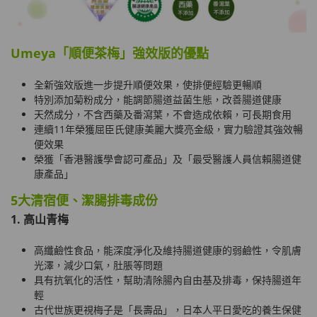
Umeya「順便茶梅」強效版的優點
全新強效版進一步提升順便效果，使排便經驗更暢順
特別添加菊粉成分，能調節腸道益菌生態，改善腸道健康
天然成分，不含西藥及番瀉葉，不會造成依賴，可長期食用
連續11年榮獲屈臣氏健康美麗大獎亮金級，實力驗證其強效暢
便效果
榮獲「香港醫護學會認可產品」及「最受醫護人員信賴腸道健
康產品」
5大清宿便、潔腸排毒成份
1. 高山青梅
高纖鹼性食品，能深度淨化及維持腸道健康的弱鹼性，令肌膚
光澤，減少口氣，肚脹等問題
具有抗氧化的活性，幫助清除腸內自由基及排毒，保持腸道年
輕
古代世族更視梅子是「長壽品」，日本人平日愛吃的養生保健