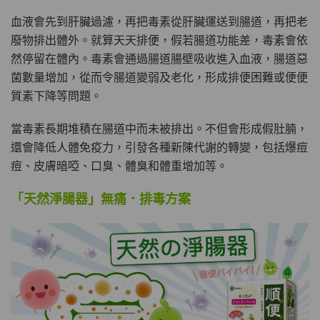
血液會先到肝臟過濾，再把毒素從肝臟運送到腸道，再把老
理膚泉 無香大哥大防曬 50ml (2027年4
廢物排出體外。就算天天排便，假若腸道功能差，毒素會依
月)
此商品最多可加購1件
然停留在體內。毒素會通過腸道腸壁吸收進入血液，腸道惡
HKD$88
菌數量增加，從而令腸道變弱及老化，形成排便困難或便便
加入購物車
HKD$145
質素下降等問題。
Round Lab 白樺樹水份防曬霜 50ml
當毒素長期堆積在腸道中而未被排出。不但會形成假肚腩，
(到期日2027年2月)
還會降低人體免疫力，引發各種新陳代謝的轉變，包括爆痘
此商品最多可加購1件
痘、皮膚暗啞、口臭、體臭和體重增加等。
HKD$85
加入購物車
HKD$145
「天然淨腸器」無痛．排毒方案