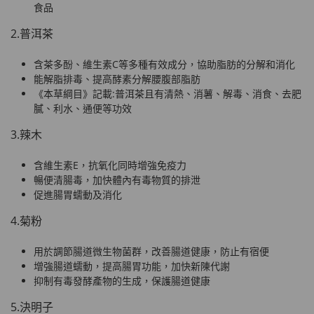
食品
2.普洱茶
含茶多酚、維生素C等多種有效成分，協助脂肪的分解和消化
能解脂排毒、提高酵素分解腰腹部脂肪
《本草綱目》記載:普洱茶且有清熱、消薯、解毒、消食、去肥
膩、利水、通便等功效
3.辣木
含維生素E，抗氧化同時增強免疫力
暢便清腸毒，加快體內有毒物質的排泄
促進腸胃蠕動及消化
4.菊粉
用於調節腸道微生物菌群，改善腸道健康，防止有宿便
增強腸道蠕動，提高腸胃功能，加快新陳代謝
抑制有毒發酵產物的生成，保護腸道健康
5.決明子