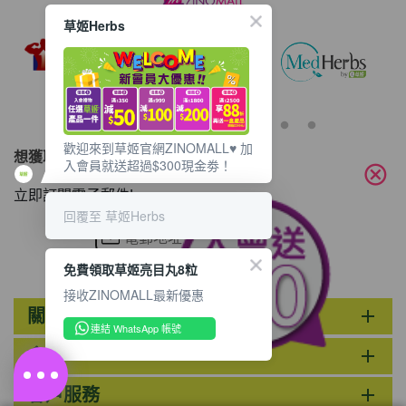
草姬Herbs
歡迎來到草姬官網ZINOMALL♥️ 加
想獲取最新的優惠資訊？
入會員就送超過$300現金劵！
cancel
立即訂閱電子郵件!
回覆至 草姬Herbs
免費領取草姬亮目丸8粒
接收ZINOMALL最新優惠
關於ZINOMALL
add
連結 WhatsApp 帳號
會員
add
客戶服務
add