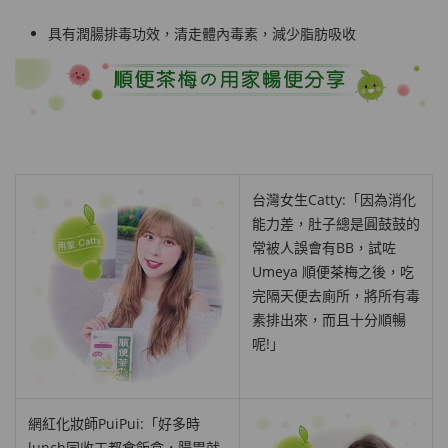
具有潤腸排毒功效，清走體內毒素，減少脂肪吸收
台灣女生Catty:「因為消化
能力差，肚子總是圓鼓鼓的
常被人誤會有BB，試咗
Umeya 順便茶梅
之後，吃
完隔天便去廁所，將所有毒
素排出來，而且十分順暢
呢!」
網紅化妝師PuiPui:「好多時
lunch同收工都食飯盒，腸胃就