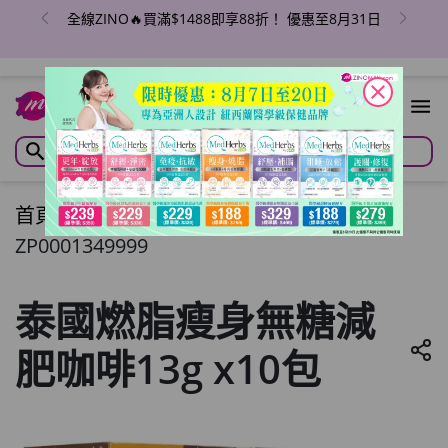
全線ZINO🔥買滿$1488即享88折！ 優惠至8月31日
close
首頁
/
泰國燃脂瘦身無糖減肥咖啡13g x10包
ZP0001349999
泰國燃脂瘦身無糖減
肥咖啡13g x10包