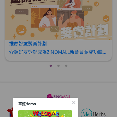
HKD$369
男補精力丸5:1 (到期日2028年1月)
此商品最多可加購1件
HKD$169
加入購物車
HKD$449
推薦好友獎賞計劃
理膚泉 無香大哥大防曬 50ml (2027年4
介紹好友登記成為ZINOMALL新會員並成功購物，您即可獲得$50Mall Dollar現金回贈，你的好友亦可同時獲得$50Mall Dollar現金回贈。 **舊會員必須完成首張訂單才可開通邀請好友獎賞計劃** 1. 舊會員可於 我的帳戶>>>邀請好友獎賞 中找到 好友推薦碼 (紅圈位置) 2. 會員可複製好友推薦碼並透過 Whatsapp / Facebook / Email分享給自己好友。推薦好友次數不限，介紹愈多新朋友，可獲得愈多Mall Dollar現金回贈。 3. 好友
月)
此商品最多可加購1件
HKD$88
加入購物車
HKD$145
Round Lab 白樺樹水份防曬霜 50ml
(到期日2027年2月)
此商品最多可加購1件
HKD$85
加入購物車
草姬Herbs
HKD$145