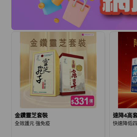
金鑽靈芝套裝
速降4高
全效護元 強免疫
快速降低