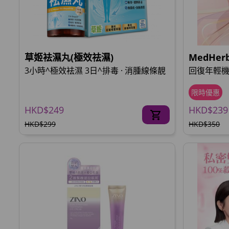
草姬袪濕丸(極效祛濕)
MedHe
3小時^極效袪濕 3日^排毒 · 消腫線條靚
回復年輕機
限時優惠
HKD$249
HKD$239
HKD$299
HKD$350