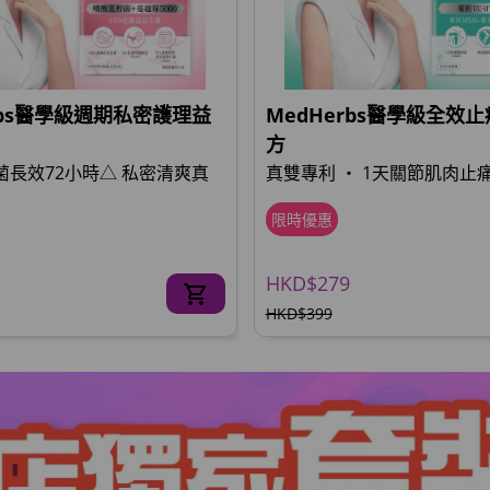
rbs醫學級週期私密護理益
MedHerbs醫學級全效
方
惡菌長效72小時△ 私密清爽真
真雙專利 ‧ 1天關節肌肉止痛
限時優惠
HKD$279
HKD$399