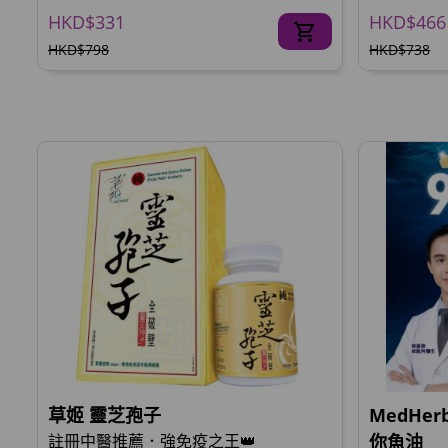
HKD$331
HKD$466
HKD$798
HKD$738
草姬 靈芝孢子
MedHer
註冊中醫推薦．強免疫之王👑
你魚油