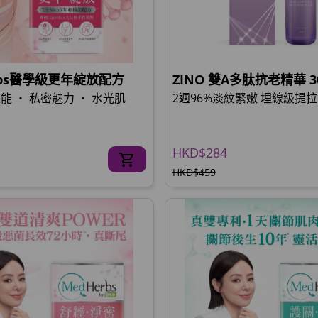
rbs醫學級更年綻放配方
ZINO 雙A多肽抗老精華 
能 ‧ 私密魅力 ‧ 水光肌
2週96%淡紋緊嫩 埋線級提拉
HKD$284
HKD$459