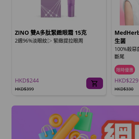
ZINO 雙A多肽緊緻眼霜 15克
MedHe
2週96%淡眼紋▷ 緊緻提拉眼周
生菌
100%殺
斷尾
限時優惠
HKD$244
HKD$229
HKD$399
HKD$330