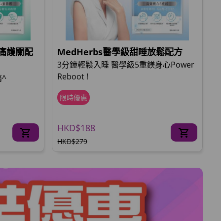
止痛護關配
MedHerbs醫學級甜睡放鬆配方
3分鐘輕鬆入睡 醫學級5重鎂身心Power
Reboot !
^
限時優惠
HKD$188
HKD$279