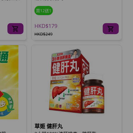
買12送1
HKD$179
HKD$249
草姬 健肝丸