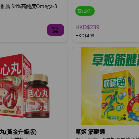
薦 94%高純度Omega-3
買12送1
HKD$239
HKD$499
丸(黃金升級版)
草姬 筋腱通