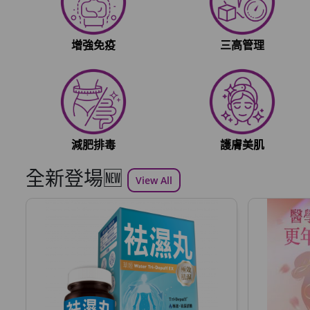
增強免疫
三高管理
減肥排毒
護膚美肌
全新登場🆕
View All