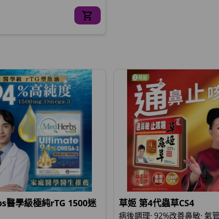
bs醫學級極純rTG 1500迷
草姬 第4代蟲草CS4
病後調理· 92%改善鼻敏· 