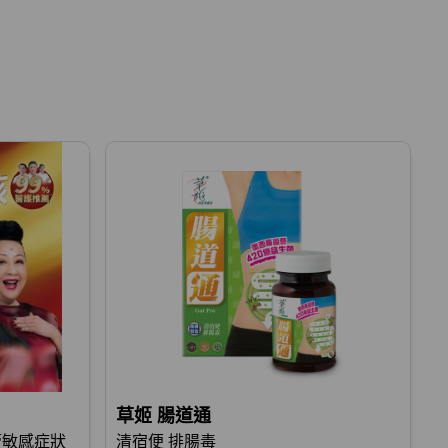
草姬 腸道通
氣管敏感症狀
清宿便 排腸毒