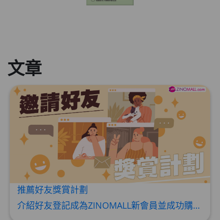
文章
推薦好友獎賞計劃
介紹好友登記成為ZINOMALL新會員並成功購物，您即可獲得$50Mall Dollar現金回贈，你的好友亦可同時獲得$50Mall Dollar現金回贈。 **舊會員必須完成首張訂單才可開通邀請好友獎賞計劃** 1. 舊會員可於 我的帳戶>>>邀請好友獎賞 中找到 好友推薦碼 (紅圈位置) 2. 會員可複製好友推薦碼並透過 Whatsapp / Facebook / Email分享給自己好友。推薦好友次數不限，介紹愈多新朋友，可獲得愈多Mall Dollar現金回贈。 3. 好友