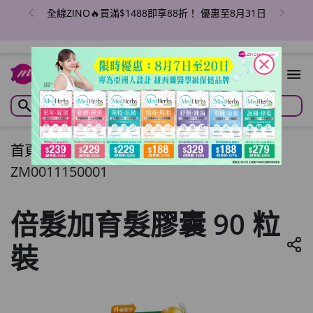
全線ZINO🔥買滿$1488即享88折！ 優惠至8月31日
close
首頁
/
倍髮加育髮膠囊 90 粒裝
ZM0011150001
倍髮加育髮膠囊 90 粒
裝