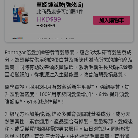
草姬 速滅酸(強效版)
此商品最多可加購1件
HKD$99
加入購物車
HKD$359
草姬 益菌之白潤
此商品最多可加購1件
Pantogar倍髮加®營養育髮膠囊，蘊含5大科研育髮營養成
HKD$99
加入購物車
分，為頭髮提供足夠的蛋白質及新陳代謝時所需的維他命及
營養，同時有助改善頭皮微循環，激活毛囊生長及輸送營養
草姬 調經緊緻寶(27年2月到期)
至毛髮細胞，從根源注入生髮能量，改善脆弱受損髮質。
此商品最多可加購1件
HKD$169
醫學實證，服用3個月有效激活新生毛髮*， 強韌髮質，提
加入購物車
HKD$369
升頭髮濃密度，100%用家認同髮量增加*、64% 提升頭髮
強韌度*、61% 減少掉髮*！
男補精力丸5:1 (到期日2028年1月)
此商品最多可加購1件
升級配方添加葉酸,鐵,鋅及多種育髮關鍵營養成分，成分天
HKD$169
然無藥性，素食適用。產品適合有掉髮、髮量稀薄、髮線後
加入購物車
HKD$449
移、或受髮質問題困擾的男女服用。每日3粒即可同時啟動
防脫、修復、育髮 三大效果，由內補足毛囊營養，育出濃