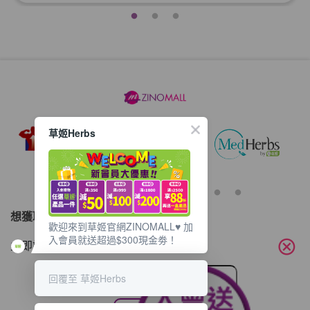
草姬Herbs
想獲取最新的優惠資訊？
歡迎來到草姬官網ZINOMALL♥️ 加
入會員就送超過$300現金劵！
cancel
立即訂閱電子郵件!
回覆至 草姬Herbs