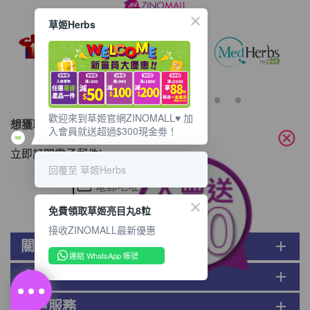
草姬Herbs
歡迎來到草姬官網ZINOMALL♥️ 加
想獲取最新的優惠資訊？
入會員就送超過$300現金劵！
cancel
立即訂閱電子郵件!
回覆至 草姬Herbs
免費領取草姬亮目丸8粒
接收ZINOMALL最新優惠
關於ZINOMALL
add
連結 WhatsApp 帳號
會員
add
客戶服務
add