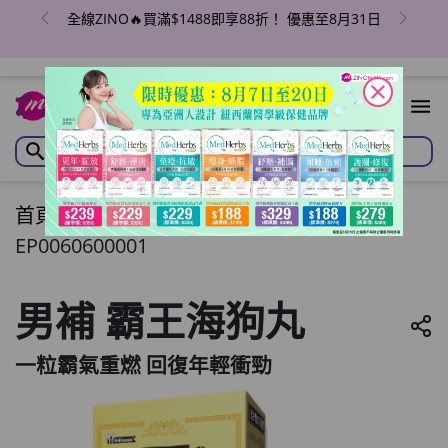
全線ZINO🔥買滿$1488即享88折！ 優惠至8月31日
close
首頁
/
男補 霸王海狗丸
EP0060600001
男補 霸王海狗丸
一粒霸氣重燃 回復年輕衝勁