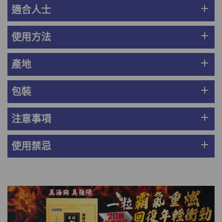
此商品最多可加購1件
add
適合人士
HKD$169
加入購物車
HKD$369
add
使用方法
男補精力丸5:1 (到期日2028年1月)
add
產地
此商品最多可加購1件
HKD$169
加入購物車
HKD$449
add
包裝
理膚泉 無香大哥大防曬 50ml (2027年4
add
注意事項
月)
此商品最多可加購1件
HKD$88
add
使用禁忌
加入購物車
HKD$145
Round Lab 白樺樹水份防曬霜 50ml
(到期日2027年2月)
此商品最多可加購1件
HKD$85
加入購物車