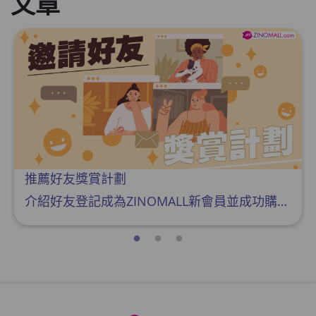
文章
推薦好友獎賞計劃
介紹好友登記成為ZINOMALL新會員並成功購物，您即可獲得$50Mall Dollar現金回贈，你的好友亦可同時獲得$50Mall Dollar現金回贈。 **舊會員必須完成首張訂單才可開通邀請好友獎賞計劃** 1. 舊會員可於 我的帳戶>>>邀請好友獎賞 中找到 好友推薦碼 (紅圈位置) 2. 會員可複製好友推薦碼並透過 Whatsapp / Facebook / Email分享給自己好友。推薦好友次數不限，介紹愈多新朋友，可獲得愈多Mall Dollar現金回贈。 3. 好友