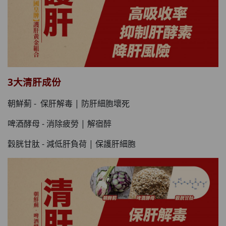
3大清肝成份
朝鮮薊 - 保肝解毒 | 防肝細胞壞死
啤酒酵母 - 消除疲勞 | 解宿醉
穀胱甘肽 - 減低肝負荷 | 保護肝細胞