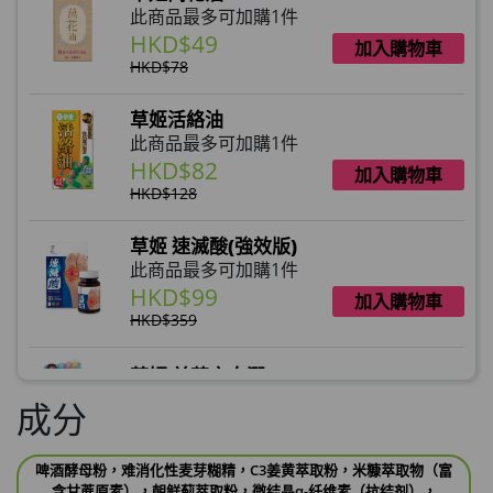
此商品最多可加購1件
HKD$49
加入購物車
HKD$78
草姬活絡油
此商品最多可加購1件
HKD$82
加入購物車
HKD$128
草姬 速滅酸(強效版)
此商品最多可加購1件
HKD$99
加入購物車
HKD$359
草姬 益菌之白潤
此商品最多可加購1件
成分
HKD$99
加入購物車
啤酒酵母粉，难消化性麦芽糊精，C3姜黄萃取粉，米糠萃取物（富
草姬 調經緊緻寶(27年2月到期)
含甘蔗原素），朝鲜蓟萃取粉，微结晶α-纤维素（抗结剂），