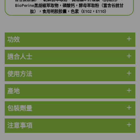
此商品最多可加購1件
BioPerine黑胡椒萃取物，磷酸钙，酵母萃取粉（富含谷胱甘
HKD$169
肽），食用明胶胶囊，色素（E102，E110）
加入購物車
HKD$369
男補精力丸5:1 (到期日2028年1月)
add
功效
此商品最多可加購1件
HKD$169
加入購物車
HKD$449
add
適合人士
理膚泉 無香大哥大防曬 50ml (2027年4
add
使用方法
月)
此商品最多可加購1件
add
產地
HKD$88
加入購物車
HKD$145
add
包裝劑量
Round Lab 白樺樹水份防曬霜 50ml
(到期日2027年2月)
add
注意事項
此商品最多可加購1件
HKD$85
加入購物車