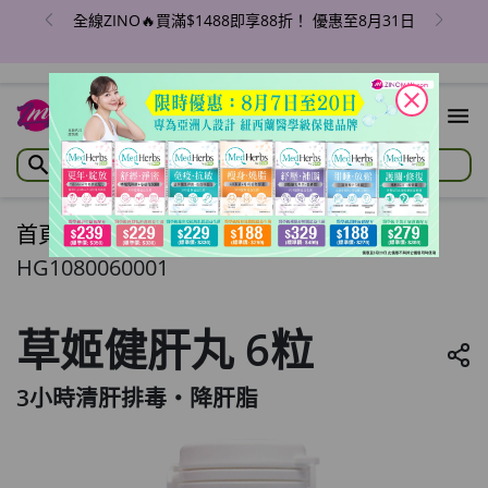
全線ZINO🔥買滿$1488即享88折！ 優惠至8月31日
close
首頁
/
草姬健肝丸 6粒
HG1080060001
草姬健肝丸 6粒
3小時清肝排毒‧降肝脂