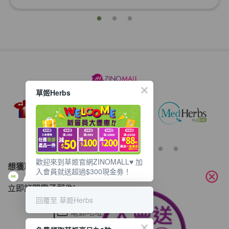
草姬Herbs
歡迎來到草姬官網ZINOMALL♥️ 加
想獲取最新的優惠資訊？
入會員就送超過$300現金劵！
cancel
立即訂閱電子郵件!
回覆至 草姬Herbs