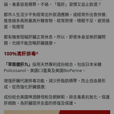
損，毒素容易積聚。不過，「傷肝」習慣又豈止飲酒？
都市人生活少不免經常出外飲酒應酬，或經常外出食快餐;
進食過多高熱量高升糖食物、經常熬夜、睡眠不足、疲勞過
度、吸煙等
都有機會阻礙肝臟正常休息。所以，即使本身並無肝臟問
題，也絕不能忽略肝臟健康。
100%清肝排毒^
「草姬健肝丸」
採用天然專利成份組合，包括日本米糠
Policosanol、美國C3薑黃及美國BioPerine，
增強肝臟代謝排毒功能，減少肝脂肪積聚，防止自由基形
成，從而強化肝臟健康;
成份結合美國啤酒酵母粉及朝鮮薊，排走毒素抗氧化，保護
肝細胞，為肝臟提供全面的修復及保護。