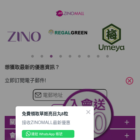
想獲取最新的優惠資訊？
cancel
立即訂閱電子郵件!
免費領取草姬亮目丸8粒
關於ZINOMALL
add
接收ZINOMALL最新優惠
連結 WhatsApp 帳號
會員
add