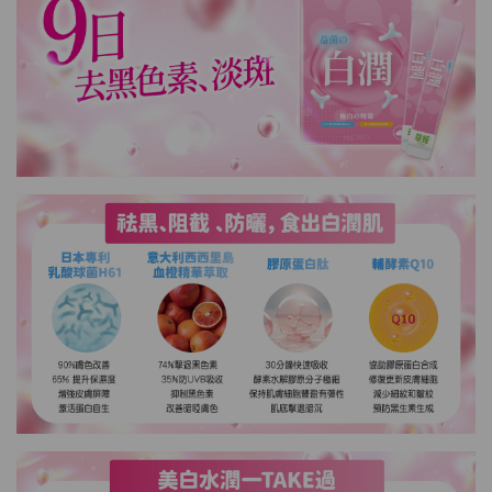
Maximum 1 additional products allowed
to the cart
HKD$99
Add To Cart
HERBS U-TIGHT
Maximum 1 additional products allowed
to the cart
HKD$169
Add To Cart
HKD$369
Energie Super Power 5:1 (到期日
2028年1月)
Maximum 1 additional products allowed
to the cart
HKD$169
Add To Cart
HKD$449
理膚泉 無香大哥大防曬 50ml (2027年4
月)
Maximum 1 additional products allowed