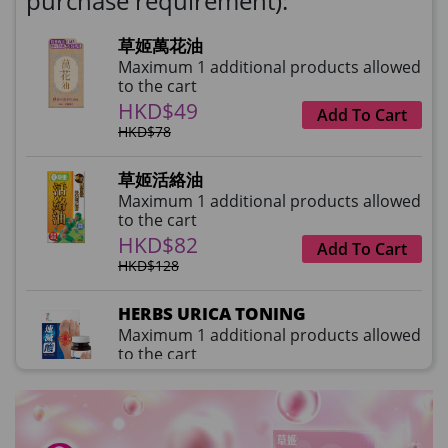
purchase requirement):
草姬萬花油
Maximum 1 additional products allowed
to the cart
HKD$49
Add To Cart
HKD$78
草姬活絡油
Maximum 1 additional products allowed
to the cart
HKD$82
Add To Cart
HKD$128
HERBS URICA TONING
Maximum 1 additional products allowed
to the cart
HKD$99
Add To Cart
HKD$359
草姬益菌の白潤