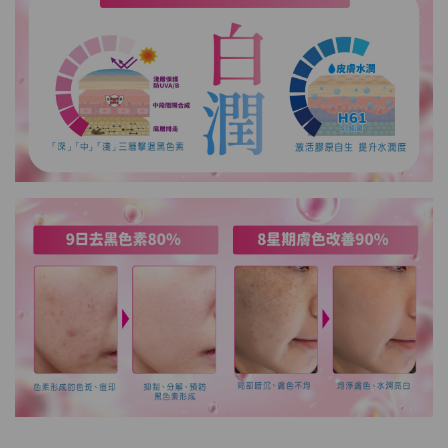
to the cart
HKD$88
Add To Cart
HKD$145
Round Lab 白樺樹水份防曬霜 50ml
(到期日2027年2月)
Maximum 1 additional products allowed
to the cart
HKD$85
Add To Cart
HKD$145