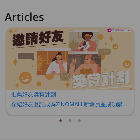
Articles
推薦好友獎賞計劃
介紹好友登記成為ZINOMALL新會員並成功購物，您即可獲得$50Mall Dollar現金回贈，你的好友亦可同時獲得$50Mall Dollar現金回贈。 **舊會員必須完成首張訂單才可開通邀請好友獎賞計劃** 1. 舊會員可於 我的帳戶>>>邀請好友獎賞 中找到 好友推薦碼 (紅圈位置) 2. 會員可複製好友推薦碼並透過 Whatsapp / Facebook / Email分享給自己好友。推薦好友次數不限，介紹愈多新朋友，可獲得愈多Mall Dollar現金回贈。 3. 好友