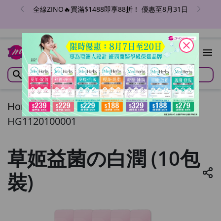
全線ZINO🔥買滿$1488即享88折！ 優惠至8月31日
close
Home
/
草姬益菌の白潤 (10包裝)
HG1120100001
草姬益菌の白潤 (10包
裝)