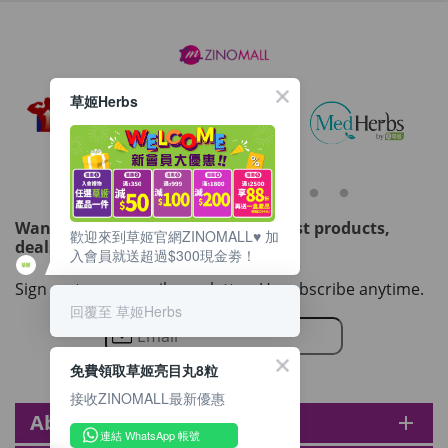
草姬Herbs
Want to get updated on all our latest products,
歡迎來到草姬官網ZINOMALL♥️ 加
deals, events, and promotions?
入會員就送超過$300現金劵！
Sign up to our email newsletter. Unsubscribe anytime.
回覆至 草姬Herbs
免費領取草姬亮目丸8粒
接收ZINOMALL最新優惠
About zinomall
add
連結 WhatsApp 帳號