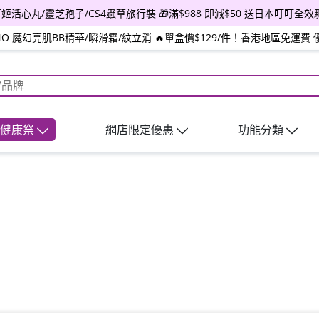
送草姬活心丸/靈芝孢子/CS4蟲草旅行裝 🎁滿$988 即減$50 送日本叮叮全效
INO 魔幻亮肌BB精華/瞬滑霜/紋立消 🔥單盒價$129/件！香港地區免運費 
日健康祭
網店限定優惠
功能分類