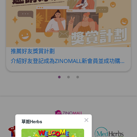
HKD$369
男補精力丸5:1 (到期日2028年1月)
此商品最多可加購1件
HKD$169
加入購物車
HKD$449
推薦好友獎賞計劃
理膚泉 無香大哥大防曬 50ml (2027年4
介紹好友登記成為ZINOMALL新會員並成功購物，您即可獲得$50Mall Dollar現金回贈，你的好友亦可同時獲得$50Mall Dollar現金回贈。 **舊會員必須完成首張訂單才可開通邀請好友獎賞計劃** 1. 舊會員可於 我的帳戶>>>邀請好友獎賞 中找到 好友推薦碼 (紅圈位置) 2. 會員可複製好友推薦碼並透過 Whatsapp / Facebook / Email分享給自己好友。推薦好友次數不限，介紹愈多新朋友，可獲得愈多Mall Dollar現金回贈。 3. 好友
月)
此商品最多可加購1件
HKD$88
加入購物車
HKD$145
Round Lab 白樺樹水份防曬霜 50ml
(到期日2027年2月)
此商品最多可加購1件
HKD$85
加入購物車
草姬Herbs
HKD$145