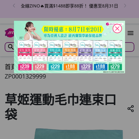
全線ZINO🔥買滿$1488即享88折！ 優惠至8月31日
close
首頁
/
草姬運動毛巾連束口袋
ZP0001329999
草姬運動毛巾連束口
袋