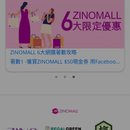
網購著數攻略
推薦好友獎賞計劃
著數1 -獲賞ZINOMALL $50現金劵 用Facebook或Email 成功登記做ZINOMALL網購會員，$50現金劵會自動加入閣下ZINOMALL的賬戶，單次購物滿$350，網上付款時即可使用$50優惠劵，只可使用一次。 著數2- 新會員購物滿$680(折實)即減$80, 再送豐富迎新禮物 【迎新禮物優惠劵】會自動加入閣下ZINOMALL的賬戶，新會員單次購物滿$680(折實)，網上付款時使用優惠劵，即減$80及送神秘迎新禮物。 著數3- 新會員購物滿$1088(折實)即減$150, 再送