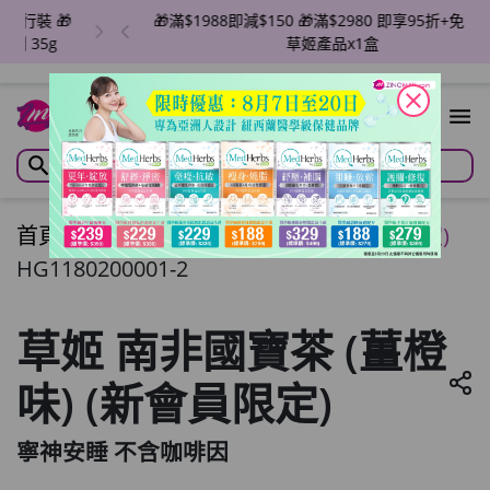
🎁滿$1988即減$150 🎁滿$2980 即享95折+免費任選
草姬產品x1盒
close
首頁
/
草姬 南非國寶茶 (薑橙味) (新會員限定)
HG1180200001-2
草姬 南非國寶茶 (薑橙
味) (新會員限定)
寧神安睡 不含咖啡因