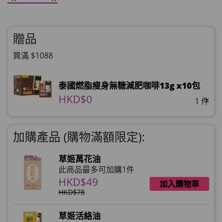
贈品
買滿 $1088
泰國燃脂瘦身無糖減肥咖啡13g x10包
HKD$0
×
1 件
加購產品 (購物滿額限定):
草姬萬花油
此商品最多可加購1件
HKD$49
加入購物車
HKD$78
草姬活絡油