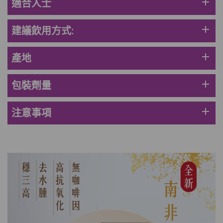
add
適合人士
此商品最多可加購1件
HKD$169
加入購物車
HKD$449
add
建議飲用方式:
理膚泉 無香大哥大防曬 50ml (2027年4
add
產地
月)
此商品最多可加購1件
add
包裝劑量
HKD$88
加入購物車
HKD$145
add
注意事項
Round Lab 白樺樹水份防曬霜 50ml
(到期日2027年2月)
此商品最多可加購1件
HKD$85
加入購物車
HKD$145