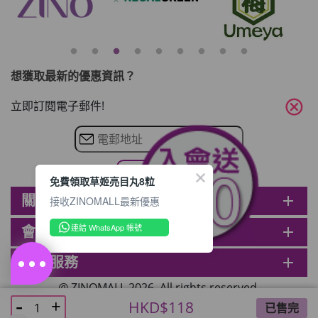
想獲取最新的優惠資訊？
cancel
立即訂閱電子郵件!
免費領取草姬亮目丸8粒
關於ZINOMALL
add
接收ZINOMALL最新優惠
連結 WhatsApp 帳號
會員
add
客戶服務
add
@ ZINOMALL 2026. All rights reserved.
HKD$118
已售完