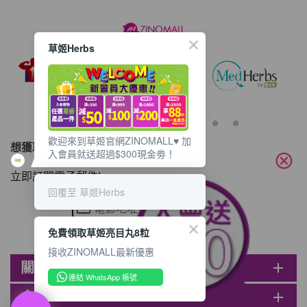
草姬Herbs
歡迎來到草姬官網ZINOMALL♥️ 加
想獲取最新的優惠資訊？
入會員就送超過$300現金劵！
cancel
立即訂閱電子郵件!
回覆至 草姬Herbs
免費領取草姬亮目丸8粒
接收ZINOMALL最新優惠
關於ZINOMALL
add
連結 WhatsApp 帳號
會員
add