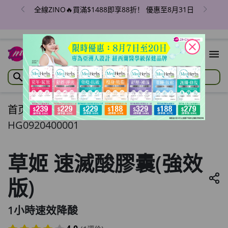
全線ZINO🔥買滿$1488即享88折！ 優惠至8月31日
close
首页
/
草姬 速滅酸膠囊(強效版)
HG0920400001
草姬 速滅酸膠囊(強效
版)
1小時速效降酸