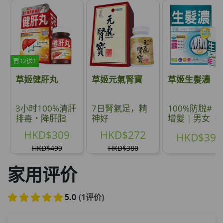
買12送1
草姬健肝丸
草姬元氣腎寶
草姬生髮濃
3小时100%清肝
7日腎氣足，精
100%防脫# ‧
排毒‧降肝脂
神好
增髮 | 男女 ‧
禿有救
HKD$309
HKD$272
HKD$399
HKD$499
HKD$380
家用评价
5.0
(1评价)