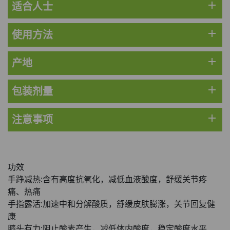
HKD$169
加入购物车
add
适合人士
HKD$449
add
使用方法
理膚泉 無香大哥大防曬 50ml (2027年4
月)
此商品最多可加购1件
add
产地
HKD$88
加入购物车
HKD$145
add
包装剂量
Round Lab 白樺樹水份防曬霜 50ml
add
注意事项
(到期日2027年2月)
此商品最多可加购1件
HKD$85
加入购物车
HKD$145
功效
手踭减热:含有高度抗氧化，减低血液酸度，舒缓关节疼
痛、热痛
手指露活:加速中和分解酸质，舒缓皮肤膨涨，关节回复健
康
膝头有力:阻止酸素产生，减低体内酸度，稳定酸度水平