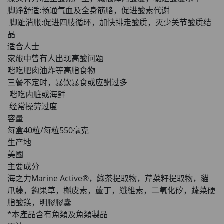
脚踭舒适:畅通气血及全身筋胳，促进酸素代谢
脚趾消胀:促进四肢循环，加快排走酸质，灭少关节酸质结
晶
适合人士
家旅中曾有人出现高酸问题
喈吃肥肉油炸等高脂食物
三餐不定时，暴饮暴食或应酬过多
喈吃内脏或海鲜
经常操劳过度
容量
每盒40粒/每粒550毫克
生产地
美國
主要成分
海之力Marine Active®，綠茶提取物，芹菜籽提取物，貓
爪藤，鈎果草，槲皮素，蘆丁，纖維素，二氧化矽，蔬菜硬
脂酸鎂，明膠膠囊
*本產品含有魚類及魚類製品