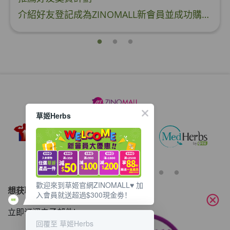
介紹好友登記成為ZINOMALL新會員並成功購物，您即可獲得$50Mall Dollar現金回贈，你的好友亦可同時獲得$50Mall Dollar現金回贈。 **舊會員必須完成首張訂單才可開通邀請好友獎賞計劃** 1. 舊會員可於 我的帳戶>>>邀請好友獎賞 中找到 好友推薦碼 (紅圈位置) 2. 會員可複製好友推薦碼並透過 Whatsapp / Facebook / Email分享給自己好友。推薦好友次數不限，介紹愈多新朋友，可獲得愈多Mall Dollar現金回贈。 3. 好友
草姬Herbs
歡迎來到草姬官網ZINOMALL♥️ 加
想获取最新的优惠资讯？
入會員就送超過$300現金劵！
cancel
立即订阅电子邮件!
回覆至 草姬Herbs