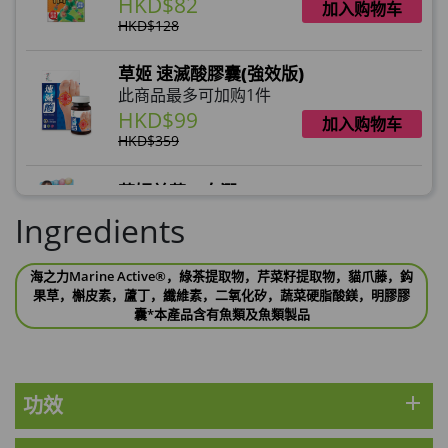
HKD$82
加入购物车
HKD$128
草姬 速滅酸膠囊(強效版)
此商品最多可加购1件
HKD$99
加入购物车
HKD$359
草姬益菌の白潤
此商品最多可加购1件
Ingredients
HKD$99
加入购物车
海之力Marine Active®，綠茶提取物，芹菜籽提取物，貓爪藤，鈎
草姬 調經緊緻寶
果草，槲皮素，蘆丁，纖維素，二氧化矽，蔬菜硬脂酸鎂，明膠膠
此商品最多可加购1件
囊*本產品含有魚類及魚類製品
HKD$169
加入购物车
HKD$369
add
功效
男補精力丸5:1 (到期日2028年1月)
此商品最多可加购1件