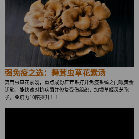
强免疫之选：舞茸虫草花素汤
舞茸虫草花素汤，重点成份舞茸系打开免疫系统之门嘅黄金
钥匙，能快速对抗病菌并修复受伤组织，加埋草姬灵芝孢
子，免疫力10陪提升！！