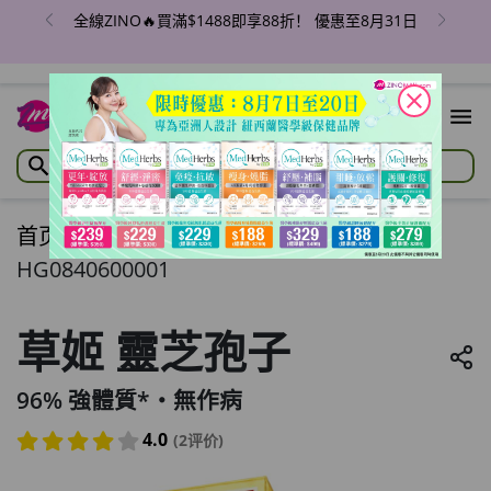
全線ZINO🔥買滿$1488即享88折！ 優惠至8月31日
close
首页
/
草姬 靈芝孢子
HG0840600001
草姬 靈芝孢子
96% 強體質*‧無作病
4.0
(2评价)