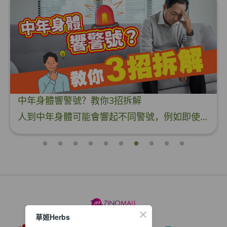
中年身體響警號？教你3招拆解
人到中年身體可能會響起不同警號，例如即使充分休息仍感到疲憊不堪、頻繁感冒、傷口癒合慢，顯示免疫功能減弱或血壓升高、血糖波動、血脂異常，常伴隨頭暈、氣喘、心悸等症狀。隨年齡增長，新陳代謝減慢，脂肪易堆積，血管彈性下降，因此增加三高風險。同時，壓力大、飲食不均衡、缺乏運動等不良生活習慣進一步加劇問題。此外，免疫系統功能隨年齡逐漸衰退，抵抗力下降，易受感染。這些因素交互作用，使中年人健康風險上升，因此需注重健康管理。以下小編為大家介紹三款保健產品，能為大家提升免疫功能，降低三高危機。 草姬靈芝孢子 超過8
草姬Herbs