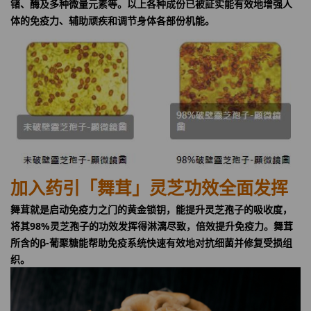
锗、酶及多种微量元素等。以上各种成份已被証实能有效地增强人
体的免疫力、辅助顽疾和调节身体各部份机能。
加入药引「舞茸」灵芝功效全面发挥
舞茸就是启动免疫力之门的黄金锁钥，能提升灵芝孢子的吸收度，
将其98%灵芝孢子的功效发挥得淋漓尽致，倍效提升免疫力。舞茸
所含的β-葡聚糖能帮助免疫系统快速有效地对抗细菌并修复受损组
织。