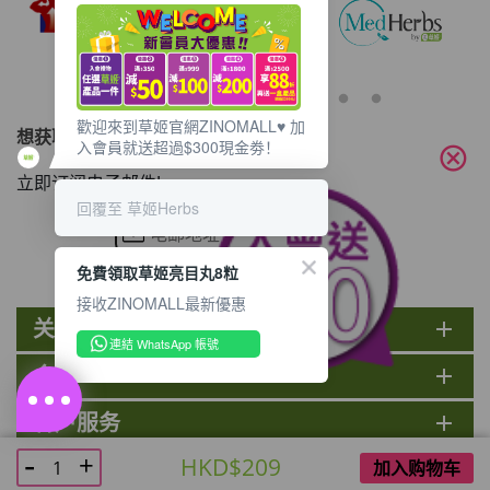
歡迎來到草姬官網ZINOMALL♥️ 加
想获取最新的优惠资讯？
入會員就送超過$300現金劵！
cancel
立即订阅电子邮件!
回覆至 草姬Herbs
免費領取草姬亮目丸8粒
接收ZINOMALL最新優惠
关于ZINOMALL
add
連結 WhatsApp 帳號
会员
add
客户服务
add
@ ZINOMALL 2026. All rights reserved.
HKD$209
加入购物车