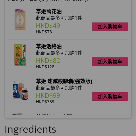
草姬萬花油
此商品最多可加购1件
HKD$49
加入购物车
HKD$78
草姬活絡油
此商品最多可加购1件
HKD$82
加入购物车
HKD$128
草姬 速滅酸膠囊(強效版)
此商品最多可加购1件
HKD$99
加入购物车
HKD$359
草姬益菌の白潤
此商品最多可加购1件
Ingredients
HKD$99
加入购物车