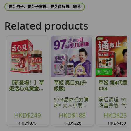
靈芝孢子、靈芝子實體、靈芝菌絲體、舞茸
草姬 調經緊緻寶
此商品最多可加购1件
Related products
HKD$169
加入购物车
HKD$369
男補精力丸5:1 (到期日2028年1月)
此商品最多可加购1件
HKD$169
加入购物车
HKD$449
買12送1
理膚泉 無香大哥大防曬 50ml (2027年4
【新登場！】草
草姬 亮目丸(升
草姬 第4代蟲
月)
姬活心丸黃金升
級版)
CS4
此商品最多可加购1件
級版
HKD$88
97%晶体视力清
病后调理· 92%
加入购物车
HKD$145
晰* 大人小朋友
改善鼻敏· 气管
全方位护眼
敏感症状
HKD$249
HKD$188
HKD$239
Round Lab 白樺樹水份防曬霜 50ml
HKD$379
HKD$228
HKD$499
(到期日2027年2月)