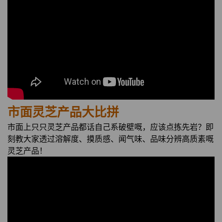
市面灵芝产品大比拼
市面上只只灵芝产品都话自己系破壁嘅，应该点拣先岩？即
刻教大家
透过溶解度、摸质感、闻气味、品味分辨高质素嘅
灵芝产品！