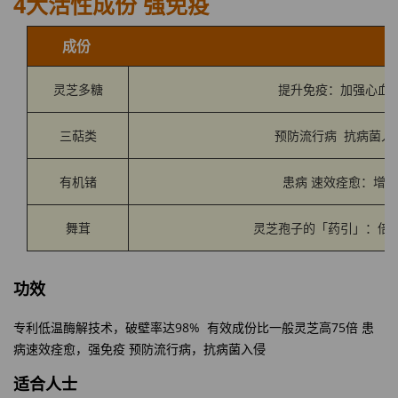
4大活性成份 强免疫
成份
灵芝多糖
提升免疫：加强心血
三萜类
预防流行病 抗病菌入
有机锗
患病 速效痊愈：增
舞茸
灵芝孢子的「药引」：倍
功效
98%
75
专利低温酶解技术，破壁率达
有效成份比一般灵芝高
倍
患
病速效痊愈，强免疫
预防流行病，抗病菌入侵
适合人士