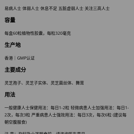
易病人士
体弱人士
休息不足
五脏虚弱人士
关注三高人士
容量
60
320
每盒
粒植物性胶囊，每粒
毫克
生产地
GMP
香港｜
认证
主要成分
灵芝孢子、灵芝子实体、灵芝菌丝体、舞茸
用法
1-2
1-
一般健康人士保健用法：每日
粒
轻微病患人士加强用法：每日
2
3
3
6
(
次，每次
粒
严重病患人士强效用法：每日
次，每次
粒
建议每
)
朝空腹服食