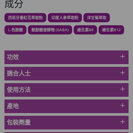
成分
HKD$99
加入購物車
西班牙番紅花萃取粉
印度人參萃取粉
洋甘菊萃取
草姬 調經緊緻寶(27年2月到期)
此商品最多可加購1件
L-色胺酸
麩胺酸發酵物 (GABA)
維生素B6
維生素B12
HKD$169
加入購物車
HKD$369
男補精力丸5:1 (到期日2028年1月)
add
功效
此商品最多可加購1件
HKD$169
加入購物車
add
適合人士
HKD$449
add
使用方法
理膚泉 無香大哥大防曬 50ml (2027年4
月)
此商品最多可加購1件
add
產地
HKD$88
加入購物車
HKD$145
add
包裝劑量
Round Lab 白樺樹水份防曬霜 50ml