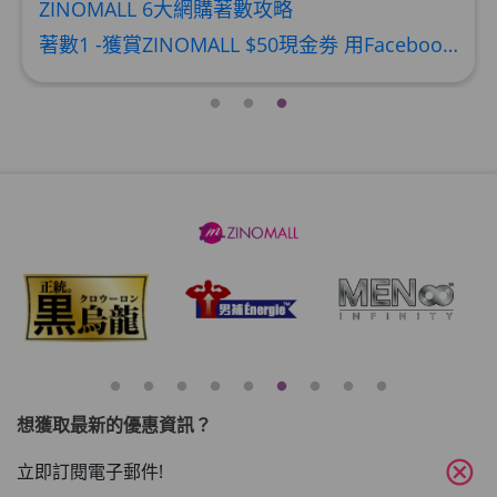
ZINOMALL 6大網購著數攻略
著數1 -獲賞ZINOMALL $50現金劵 用Facebook或Email 成功登記做ZINOMALL網購會員，$50現金劵會自動加入閣下ZINOMALL的賬戶，單次購物滿$350，網上付款時即可使用$50優惠劵，只可使用一次。 著數2- 新會員購物滿$680(折實)即減$80, 再送豐富迎新禮物 【迎新禮物優惠劵】會自動加入閣下ZINOMALL的賬戶，新會員單次購物滿$680(折實)，網上付款時使用優惠劵，即減$80及送神秘迎新禮物。 著數3- 新會員購物滿$1088(折實)即減$150, 再送
想獲取最新的優惠資訊？
cancel
立即訂閱電子郵件!