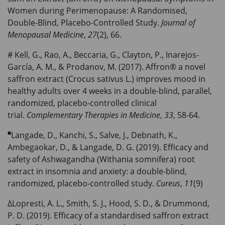
Women during Perimenopause: A Randomised,
Double-Blind, Placebo-Controlled Study.
Journal of
Menopausal Medicine
,
27
(2), 66.
# Kell, G., Rao, A., Beccaria, G., Clayton, P., Inarejos-
García, A. M., & Prodanov, M. (2017). Affron® a novel
saffron extract (Crocus sativus L.) improves mood in
healthy adults over 4 weeks in a double-blind, parallel,
randomized, placebo-controlled clinical
trial.
Complementary Therapies in Medicine
,
33
, 58-64.
■
Langade, D., Kanchi, S., Salve, J., Debnath, K.,
Ambegaokar, D., & Langade, D. G. (2019). Efficacy and
safety of Ashwagandha (Withania somnifera) root
extract in insomnia and anxiety: a double-blind,
randomized, placebo-controlled study.
Cureus
,
11
(9)
ΔLopresti, A. L., Smith, S. J., Hood, S. D., & Drummond,
P. D. (2019). Efficacy of a standardised saffron extract