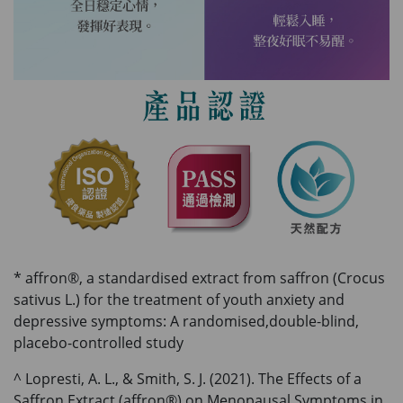
* affron®, a standardised extract from saffron (Crocus
sativus L.) for the treatment of youth anxiety and
depressive symptoms: A randomised,double-blind,
placebo-controlled study
^ Lopresti, A. L., & Smith, S. J. (2021). The Effects of a
Saffron Extract (affron®) on Menopausal Symptoms in