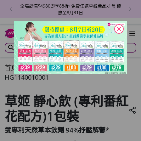
全場🎁滿$4980即享88折+免費任選草姬產品x1盒 優
惠至8月31日
close
首頁
/
草姬 靜心飲 (專利番紅花配方)1包裝
HG1140010001
草姬 靜心飲 (專利番紅
花配方)1包裝
雙專利天然草本飲劑 94%抒壓解鬱*