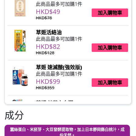
此商品最多可加購1件
HKD$49
加入購物車
HKD$78
草姬活絡油
此商品最多可加購1件
HKD$82
加入購物車
HKD$128
草姬 速滅酸(強效版)
此商品最多可加購1件
HKD$99
加入購物車
HKD$359
草姬 益菌之白潤
此商品最多可加購1件
成分
HKD$99
加入購物車
蠶絲蛋白、米胚芽、大豆發酵提取物，加上日本靜岡縣白桃汁，成
草姬 調經緊緻寶(27年2月到期)
份天然。