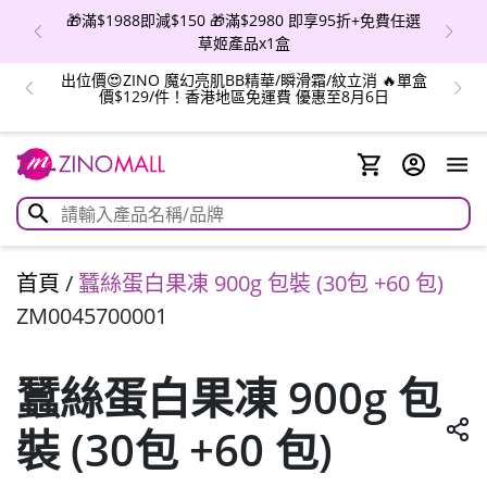
🎁滿$1988即減$150 🎁滿$2980 即享95折+免費任選
草姬產品x1盒
出位價😍ZINO 魔幻亮肌BB精華/瞬滑霜/紋立消 🔥單盒
價$129/件！香港地區免運費 優惠至8月6日
首頁
/
蠶絲蛋白果凍 900g 包裝 (30包 +60 包)
ZM0045700001
蠶絲蛋白果凍 900g 包
裝 (30包 +60 包)