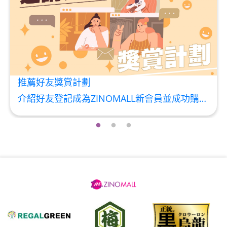
推薦好友獎賞計劃
介紹好友登記成為ZINOMALL新會員並成功購物，您即可獲得$50Mall Dollar現金回贈，你的好友亦可同時獲得$50Mall Dollar現金回贈。 **舊會員必須完成首張訂單才可開通邀請好友獎賞計劃** 1. 舊會員可於 我的帳戶>>>邀請好友獎賞 中找到 好友推薦碼 (紅圈位置) 2. 會員可複製好友推薦碼並透過 Whatsapp / Facebook / Email分享給自己好友。推薦好友次數不限，介紹愈多新朋友，可獲得愈多Mall Dollar現金回贈。 3. 好友