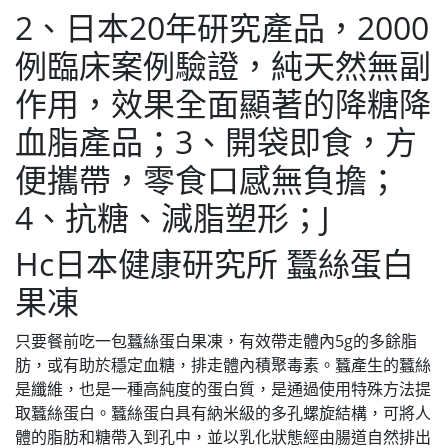
HKD$145
2、日本20年研究產品，2000
例臨床案例驗證，純天然無副
作用，效果全面顯著的降糖降
血脂產品；3、開袋即食，方
便攜帶，零食口感無負擔；
4、抗糖、減脂塑形；J
Hc日本健康研究所 蠶絲蛋白
果凍
只要餐前吃一包蠶絲蛋白果凍，有效帶走體內5g的多餘脂
肪，或有助於穩定血糖，排走體內積聚毒素。蠶產生的蠶絲
是纖維，也是一種高純度的蛋白質，是通過使用特殊方法提
取蠶絲蛋白。蠶絲蛋白具有納米級的多孔螺旋結構，可將人
體的脂肪和糖帶入到孔中，並以乳化狀態經由腸道自然排出