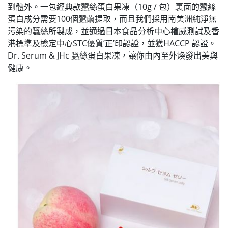
到體外。一包經典款蠶絲蛋白果凍（10g / 包）裏面的蠶絲
蛋白成分需要100個蠶繭提取，而且我們採用南美洲純淨無
污染的蠶絲所製成，並通過日本食品分析中心權威測試及香
港標準及檢定中心STC優質’正’印認證，並獲HACCP 認證。
Dr. Serum & JHc 蠶絲蛋白果凍，讓你由內至外煥發出美與
健康。