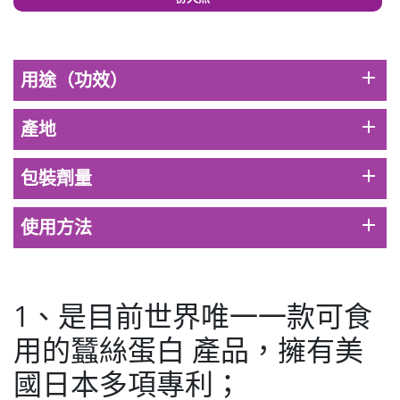
此商品最多可加購1件
HKD$169
加入購物車
HKD$369
add
用途（功效）
男補精力丸5:1 (到期日2028年1月)
此商品最多可加購1件
add
產地
HKD$169
加入購物車
HKD$449
add
包裝劑量
理膚泉 無香大哥大防曬 50ml (2027年4
月)
add
使用方法
此商品最多可加購1件
HKD$88
加入購物車
HKD$145
1、是目前世界唯一一款可食
Round Lab 白樺樹水份防曬霜 50ml
用的蠶絲蛋白 產品，擁有美
(到期日2027年2月)
此商品最多可加購1件
國日本多項專利；
HKD$85
加入購物車