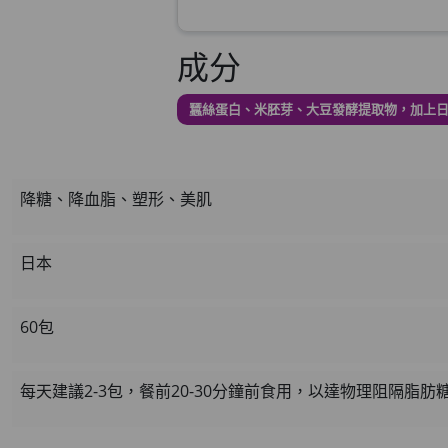
草姬 益菌之白潤
成分
此商品最多可加購1件
HKD$99
蠶絲蛋白、米胚芽、大豆發酵提取物，加上
草姬 調經緊緻寶(27
此商品最多可加購1件
HKD$169
降糖、降血脂、塑形、美肌
HKD$369
男補精力丸5
日本
此商品最多可加購1件
HKD$169
60包
HKD$449
理膚泉 無香大哥大防曬 
每天建議2-3包，餐前20-30分鐘前食用，以達物理阻隔脂
此商品最多可加購1件
HKD$88