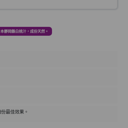
加入購物車
日本靜岡縣白桃汁，成份天然。
年2月到期)
加入購物車
:1 (到期日2028年1月)
加入購物車
50ml (2027年4月)
肪糖份最佳效果。
加入購物車