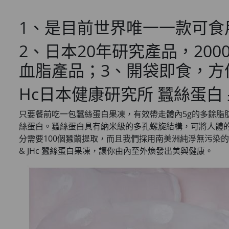
1、是目前世界唯一一款可食
2、日本20年研究產品，2
血脂產品；3、開袋即食，方
Hc日本健康研究所 蠶絲蛋白
只要餐前吃一包蠶絲蛋白果凍，有效帶走體內5g的多餘
絲蛋白。蠶絲蛋白具有納米級的多孔螺旋結構，可將人體的
分需要100個蠶繭提取，而且我們採用南美洲純淨無污染的蠶絲
& JHc 蠶絲蛋白果凍，讓你由內至外煥發出美與健康。