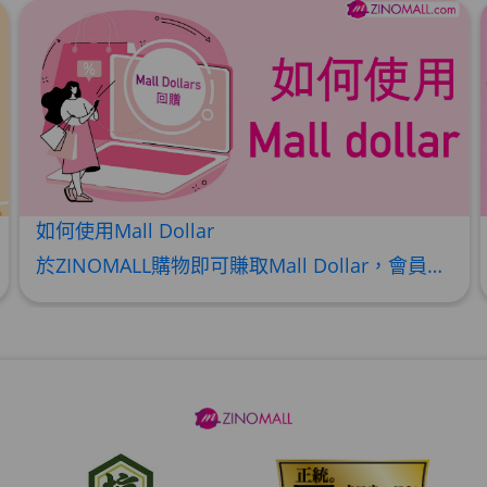
如何使用Mall Dollar
於ZINOMALL購物即可賺取Mall Dollar，會員每次購物折實後每滿HK$100，即可賺取$5 Mall Dollar回贈。Mall Dollar 將會於訂單派送成功後7-14個工作天內自動加至客人户口。下次購物時，每 $1 Mall Dollar 即可當 HK$1 使用。 Step 1 請輸入電郵及密碼後按【登入】或直接連結Facebook 登入 Step 2 挑選合適貨品後，輸入購買數量，然後按【加入購物車】 Step 3 按一下右上角的購物車圖案 ,