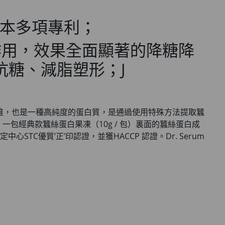
日本多項專利；
水份防曬霜 50ml (到期日2027年2月)
副作用，效果全面顯著的降糖降
加入購物車
抗糖、減脂塑形；J
維，也是一種高純度的蛋白質，是通過使用特殊方法提取蠶
經典款蠶絲蛋白果凍（10g / 包）裏面的蠶絲蛋白成
優質’正’印認證，並獲HACCP 認證。Dr. Serum