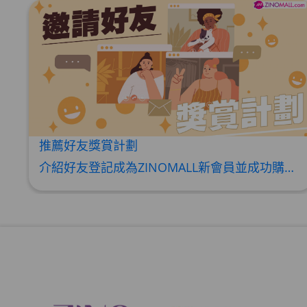
推薦好友獎賞計劃
介紹好友登記成為ZINOMALL新會員並成功購物，您即可獲得$50Mall Dollar現金回贈，你的好友亦可同時獲得$50Mall Dollar現金回贈。 **舊會員必須完成首張訂單才可開通邀請好友獎賞計劃** 1. 舊會員可於 我的帳戶>>>邀請好友獎賞 中找到 好友推薦碼 (紅圈位置) 2. 會員可複製好友推薦碼並透過 Whatsapp / Facebook / Email分享給自己好友。推薦好友次數不限，介紹愈多新朋友，可獲得愈多Mall Dollar現金回贈。 3. 好友