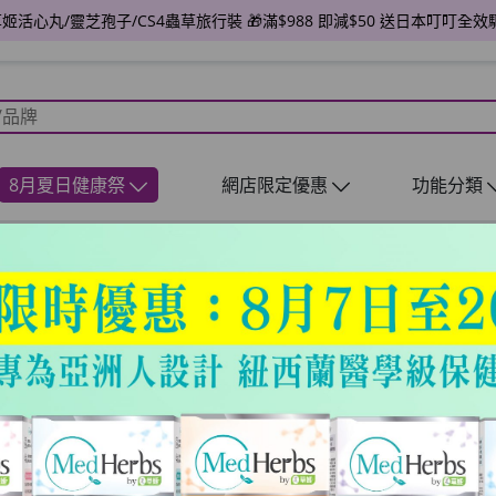
送草姬活心丸/靈芝孢子/CS4蟲草旅行裝 🎁滿$988 即減$50 送日本叮叮全效
8月夏日健康祭
網店限定優惠
功能分類
蠶絲蛋白果凍 60
HKD$1500
HKD$2000
數量
加入購物車