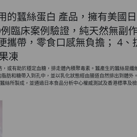
HKD$145
用的蠶絲蛋白 產品，擁有美國
Round Lab 白樺樹
此商品最多可加購1件
000例臨床案例驗證，純天然無
HKD$85
便攜帶，零食口感無負擔； 4、
HKD$145
 果凍
脂肪，或有助於穩定血糖，排走體內積聚毒素。蠶產生的蠶絲是纖
脂肪和糖帶入到孔中，並以乳化狀態經由腸道自然排出到體外。一包
所製成，並通過日本食品分析中心權威測試及香港標準及檢定中心STC