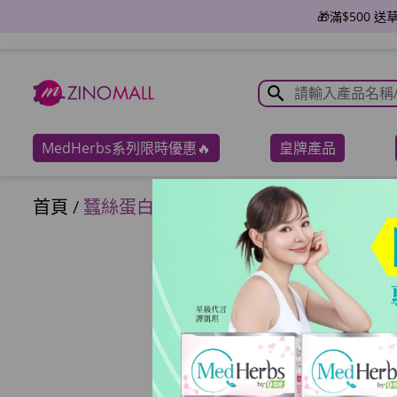
🎁滿$500 
MedHerbs系列限時優惠🔥
皇牌產品
首頁
/
蠶絲蛋白果凍 600g 包裝 (60包)