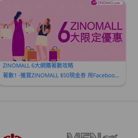
ZINOMALL 6大網購著數攻略
著數1 -獲賞ZINOMALL $50現金劵 用Facebook或Email 成功登記做ZINOMALL網購會員，$50現金劵會自動加入閣下ZINOMALL的賬戶，單次購物滿$350，網上付款時即可使用$50優惠劵，只可使用一次。 著數2- 新會員購物滿$680(折實)即減$80, 再送豐富迎新禮物 【迎新禮物優惠劵】會自動加入閣下ZINOMALL的賬戶，新會員單次購物滿$680(折實)，網上付款時使用優惠劵，即減$80及送神秘迎新禮物。 著數3- 新會員購物滿$1088(折實)即減$150, 再送