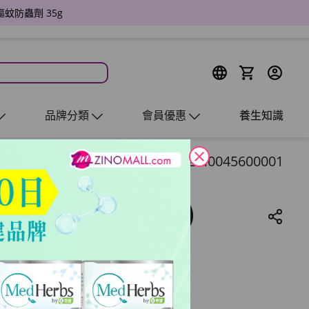
驅蚊防蟲劑 35g
品牌分類
會員優惠
養生知識
close
ZM0045600001
0g 包裝 (60包)