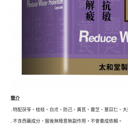
簡介
․特配茯苓、桂枝、白朮、防己、黃芪、靈芝、薏苡仁、
․不含西藥成分，服後無睡意無副作用，不會養成依賴。