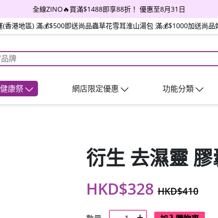
全線ZINO🔥買滿$1488即享88折！ 優惠至8月31日
(香港地區) 滿💰$500即送尚品蟲草花雪耳淮山湯包 滿💰$1000加送
日健康祭
網店限定優惠
功能分類
衍生 去濕靈 膠囊
HKD$328
HKD$410