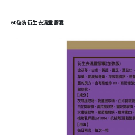
60
粒裝 衍生 去濕靈 膠囊