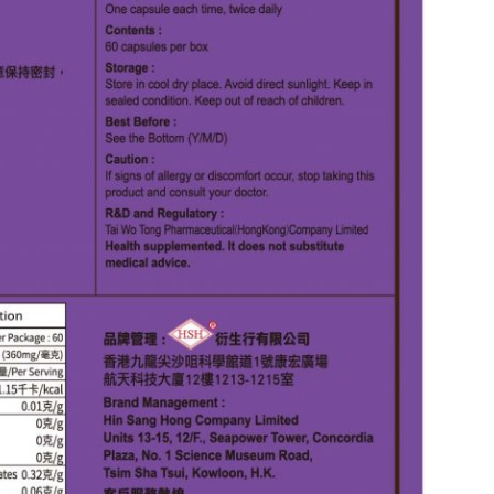
HKD$145
Round Lab 白樺樹
此商品最多可加購1件
HKD$85
HKD$145