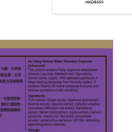
HKD$359
草姬 益菌之白潤
此商品最多可加購1件
HKD$99
草姬 調經緊緻寶(27
此商品最多可加購1件
HKD$169
HKD$369
男補精力丸5
此商品最多可加購1件
HKD$169
HKD$449
理膚泉 無香大哥大防曬 
此商品最多可加購1件
HKD$88