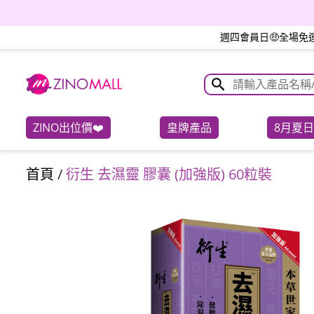
6日
週四會員日🤑全場免運
ZINO出位價❤️
皇牌產品
8月夏
首頁
/
衍生 去濕靈 膠囊 (加強版) 60粒裝